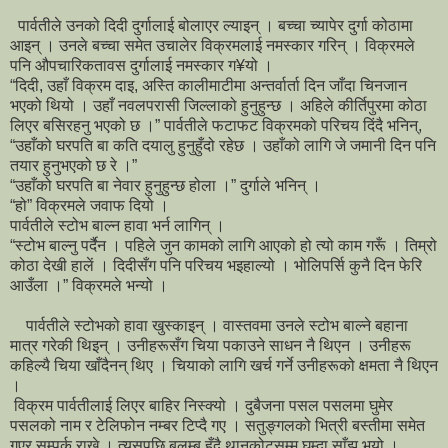
पार्वतीले उनको दिदी दुर्गालाई बोलाएर ल्याइन् । बच्चा च्यापेर दुर्गा कोठामा
आइन् । उनले बच्चा समेत उचालेर विक्रमलाई नमस्कार गरिन् । विक्रमले
पनि औपचारिकतावस दुर्गालाई नमस्कार ग¥यो ।
“दिदी, उहाँ विक्रम दाइ, अस्ति कालीमाटीमा अन्तर्वार्ता दिन जाँदा चिनजान
भएको थियो । उहाँ नवलपरासी जिल्लाको हुनुहुन्छ । अहिले कीर्तिपुरमा कोठा
लिएर बसिरहनु भएको छ ।” पार्वतीले फटाफट विक्रमको परिचय दिंदै भनिन्,
“उहाँको घरपति बा कति दयालु हुनुहुँदो रहेछ । उहाँको लागि जे जमानी दिन पनि
तयार हुनुभएको छ रे ।”
“उहाँको घरपति बा नेवार हुनुहुन्छ होला ।” दुर्गाले भनिन् ।
“हो” विक्रमले जवाफ दियो ।
पार्वतीले स्टोभ बाल्न हावा भर्न लागिन् ।
“स्टोभ बाल्नु पर्दैन । पहिले जुन कामको लागि आएको हो त्यो काम गरूँ । तिम्रो
कोठा देखी हालें । दिदीसँग पनि परिचय भइहाल्यो । भोलिपर्सि कुनै दिन फेरि
आउँला ।” विक्रमले भन्यो ।
पार्वतीले स्टोभको हावा खुस्काइन् । वास्तवमा उनले स्टोभ बाल्ने बहाना
मात्र गरेकी थिइन् । उनीहरूसँग चिया पकाउने साधन नै थिएन । उनीहरू
कहिल्यै चिया खाँदैनन् थिए । चियाको लागि खर्च गर्ने उनीहरूको क्षमता नै थिएन
।
विक्रम पार्वतीलाई लिएर बाहिर निस्क्यो । दुबैजना पसल पसलमा घुमेर
पसलको नाम र टेलिफोन नम्बर टिप्दै गए । सतुङ्गलको भित्री बस्तीमा समेत
गएर सम्पर्क राखे । त्यसपछि बलम्बु हुँदै थानकोटसम्म घुम्दा साँझ भयो ।