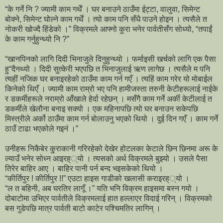
“के गर्ने नि ? ज्यामी काम गर्थें । घर बनाउने ठाउँमा ईट्टा, वालुवा, सिमेन्ट
बोक्ने, सिमेन्ट घोल्ने काम गर्थें । त्यो काम पनि सँधै पाउने होइन । त्यसैले त
नोकरी खोज्दै हिंडेको ।” विक्रमले आफ्नो कुरा भनेर पार्वतीसँग सोध्यो, “तपाईं
के काम गर्नुहुन्थ्यो नि ?”
“खानपिनको लागि दिदी भिनाजुले दिनुहुन्थ्यो । फर्माइसी खर्चको लागि एक पैसा
हु“दैनथ्यो । दिदी सुत्केरी भएपछि त भिनाजुलाई ऋण लागेछ । त्यसैले म पनि
त्यहीं नजिक घर बनाइरहेको ठाउँमा काम गर्न गएँ । त्यहिं काम गरेर यो मोबाईल
किनेको थिएँ । ज्यामी काम राम्रो भए पनि हामीजस्ता तरुनी केटीहरूलाई नाईके
र डकर्मीहरूले नराम्रो आँखाले हेर्दा रहेछन् । मसँगै काम गर्ने अर्की केटीलाई त
डकर्मीले खेलौना बनाइ सक्यो । एक महिनापछि त्यो घर बनाउन सकेपछि
मिस्त्रीले अर्को ठाउँमा काम गर्न बोलाउनु भएको थियो । दुई दिन गएँ । काम गर्ने
ठाउँ टाढा भएकोले गइनं ।”
उनीहरू निकैबेर कु्राकानी गरिरहेको देखेर होटलका केटाले छिन छिनमा अरू के
ल्याउँ भनेर सोध्न आइरह््यो । त्यसको अर्थ विक्रमले बुझ्यो । उसले पैसा
तिरेर बाहिर आए । बाहिर पानी पर्न बन्द भइसकेको थियो ।
“कीर्तिपुर ! कीर्तिपुर !!” एउटा हाइस गाडीको खलासी कराइरह््यो ।
“ल त बहिनी, अब घरतिर लागूँ ।” यति भनि विक्रम हाइसमा बस्न गयो ।
दोबाटोमा उभिएर पार्वतीले विक्रमलाई हात हल्लाएर विदाई गरिन् । विक्रमको
बस गुडेपछि मात्र पार्वती बाटो काटेर पश्चिमतिर लागिन् ।