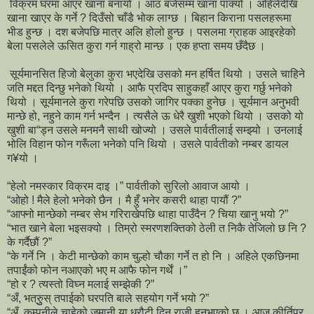
विक्रम घरमा आएर खाना बनायो । आठ बजेसम्म खाना पाक्यो । अहिलेदेखि
खाना खाएर के गर्ने ? दिउँसो चाँडै भोक लाग्छ । बिहान किराना पसलहरूमा
भीड हुन्छ । दश बजेपछि मात्र अलि होलो हुन्छ । पसलमा ग्राहक आइरहेको
बेला पसलेले ऊसित कुरा गर्न गाह्रो मान्छ । एक हप्ता समय छँदैछ ।
सूर्यमानसित हिजो बेलुका कुरा भएदेखि उसको मन हर्षित थियो । उसले चाहिने
जति मद्दत दिन्छु भनेको थियो । आफै प्रदिप साहुकहाँ आएर कुरा गर्छु भनेको
थियो । सूर्यमानले कुरा गरेपछि उसको जागिर पक्का हुनेछ । सूर्यमान अनुभवी
मान्छे हो, नहुने काम गर्न भन्दैन । त्यसैले ऊ धेरै खुशी भएको थियो । उसको यो
खुशी बा“ड्न उसले मनमनै साथी खोज्यो । उसले पार्वतीलाई सम्झ्यो । उनलाई
भोलि विहान फोन गरूँला भनेको पनि थियो । उसले पार्वतीको नम्बर डायल
ग¥यो ।
“हेलो नमस्कार विक्रम दाइ ।” पार्वतीको सुरिलो आवाज आयो ।
“ओहो ! मैले हेलो भनेको छैन । मै हुँ भनेर कसरी थाहा पायौं ?”
“आफ्नो मान्छेको नम्बर सेभ गरिराखेपछि थाहा पाउँदैन ? चिया खानु भयो ?”
“भात खाने बेला भइसक्यो । तिम्रो स्मरणशक्तिको ठेली त निकै तेजिलो छ नि ?
के गर्दैछौं ?”
“के गर्ने नि । केटी मान्छेको काम चुल्हो चौका गर्ने त हो नि । अहिले एकछिनमा
तपाईंको फोन नआएको भए म आफै फोन गर्थें ।”
“हो र ? त्यस्तो विघ्न मलाई सम्झेकी ?”
“अँ, भत्रुुुस् तपाईको घरपति बाले सहयोग गर्ने भयो ?”
“अँ, कम्पनीले चाहेको जमानी या धरौटी दिन राजी हुनुभएको छ । आज कीर्तिपुर