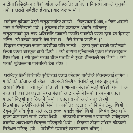
बाटोमा हिंडिरहेका सबैको आँखा उनीहरूतिर तानिए । विक्रम लाजले भुत्तुक्कै
भयो । उसले पार्वतीलाई आपूmबाट अलग्यायो ।
उनीहरू दुबैजना पैदलै सतुङ्गलतिर लाग्यो । विक्रमलाई आपूm किन आएको
भत्रे नै विर्सेजस्तो भयो । दुबैजना मौन फटाफट अगाडि लम्किरहे ।
सतुङ्गलको पुल तरेर अलिकति उकालो गएपछि पार्वतीले एउटा ठूलो घर देखाएर
भनिन्, “यो घरको पछाडि मेरो डेरा छ । मेरो डेरामा जाऊँ न ।”
विक्रम यन्त्रवत् रूपमा पार्वतीको पछि लाग्यो । एउटा ठूलो घरको पर्खालको
छेउमा एउटा चारफुटे बाटो थियो । त्यो बाटोमा मुस्किलले एउटा मोटरसाईकल
छिर्छ होला । त्यो ठूलो घरको ठीक पछाडि नै एउटा तीनतल्ले घर थियो । त्यो
घरको भुईतल्लामा पार्वतीको डेरा रहेछ ।
घरभित्र छिर्ने बित्तिक्कै पूर्वतिरको एउटा कोठामा पार्वतीले विक्रमलाई लगिन् ।
पार्वतीको कोठा त्यही रहेछ । ढोकाको छेउमै पार्वतीको लुगाहरू झुन्ड्याई
राखेको थियो । त्यो सुत्ने कोठा हो कि भान्सा कोठा हो भत्रै गा¥हो थियो । त्यो
कोठाको एकातिर एउटा सिंगल बेडको खाट राखेको थियो । त्यसमा एउटा
पातलो विछ्यौना राखिएको थियो । एउटा सस्तो खाले तत्राले त्यो
विछ्यौनालाई छोपिराखेको थियो । अर्कोतिर एउटा सानो किचेन टेबुल थियो ।
टेबुलमुनि भाँडाकुँडा राख्ने एउटा तख्ता बनाईराखेको थियो । किचेन टेबलमाथि
एउटा फलामको सानो स्टोभ थियो । कोठाको वातावरण र सामानले उनीहरूको
दयनीय अवस्थाको चित्रण गरिरहेको थियो । विक्रम ठीङ्ग उभिएर कोठाको
निरीक्षण गरिरह््यो । पार्वतीले उसलाई खाटमा बस्न भनिन् ।