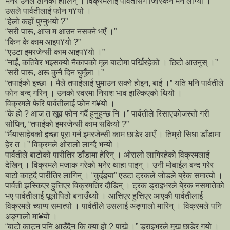
भनेर उनले ठानेकी होलिन् । विक्रमलाई पार्वतीसँग जिस्किन मन लाग्यो ।
उसले पार्वतीलाई फोन ग¥यो ।
“हेलो कहाँ पुग्नुभयो ?”
“सरी पारू, आज म आउन नसक्ने भएँ ।”
“किन के काम आइप¥यो ?”
“एउटा इमरजेन्सी काम आइप¥यो ।”
“नाईं, कतिवेर भइसक्यो नैकापको मूल बाटोमा पर्खिरहेको । छिटो आउनुस् ।”
“सरी पारू, अरू कुनै दिन घुमूँला ।”
“तपाईंको इच्छा । मैले तपाईंलाई घुमाउन सक्ने होइन, बाई ।” यति भनि पार्वतीले
फोन बन्द गरिन् । उनको स्वरमा निराश भाव झल्किएको थियो ।
विक्रमले फेरि पार्वतीलाई फोन ग¥यो ।
“के हो ? आज त खूव फोन गर्दै हुनुहुन्छ नि ।” पार्वतीले रिसाएकोजस्तो गरी
सोधिन्, “तपाईंको इमरजेन्सी काम सकियो ?”
“मैंयासाहेबको इच्छा पूरा गर्न इमरजेन्सी काम छाडेर आएँ । तिम्रो सिधा डाँडामा
हेर त ।” विक्रमले ओरालो लाग्दै भन्यो ।
पार्वतीले बाटोको पारीतिर डाँडामा हेरिन् । ओरालो लागिरहेको विक्रमलाई
देखिन् । विक्रमले मजाक गरेको भनेर थाहा पाइन् । उनी मोबाईल बन्द गरेर
बाटो काट्दै पारीतिर लागिन् । “कुईइया” एउटा ट्रकले जोडले ब्रेक समात्यो ।
पार्वती झस्किएर हुत्तिएर विक्रमतिर दौडिन् । ट्रक ड्राइभरले बे्रक नसमातेको
भए पार्वतीलाई धूलोपिठो बनाउँथ्यो । आत्तिएर हुत्तिएर आएकी पार्वतीलाई
विक्रमले च्याप्प समात्यो । पार्वतीले उसलाई अङ्गालो मारिन् । विक्रमले पनि
अङ्गालो मा¥यो ।
“बाटो काट्न पनि आउँदैन कि क्या हो ? पाखे ।” ड्राइभरले मुख छाडेर गयो ।