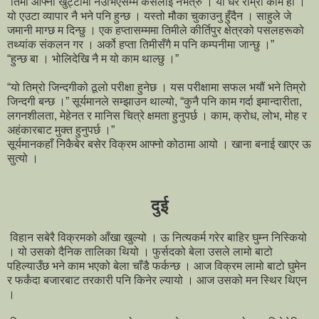
“तिमी आफ्नो खुट्टामा नउभिएसम्म कसैलाई नभत्रु । यो धेरै राम्रो काम हो ।
यो एउटा व्यापार नै भने पनि हुन्छ । यस्तो मौका चुकाउनु हुँदैन । साहुले जे
जमानी माग्छ म दिन्छु । एक हप्तासम्ममा तिमीले कीर्तिपुर क्षेत्रको पसलहरूको
तथ्यांक संकलन गर । अर्को हप्ता तिमीसँगै म पनि कम्पनीमा जान्छु ।”
“हुन्छ बा । भोलिदेखि नै म यो काम थाल्छु ।”
“यो तिम्रो जिन्दगीको ठूलो परीक्षा हुनेछ । यस परीक्षामा सफल भयौं भने तिम्रो
जिन्दगी बन्छ ।” सूर्यमानले सम्झाउन थाल्यो, “कुनै पनि काम गर्दा इमान्दारीता,
लगनशीलता, मेहेनत र मानिस चित्रे क्षमता हुनुपर्छ । काम, क्रोध, लोभ, मोह र
अहंकारबाट मुक्त हुनुपर्छ ।”
सूर्यमानकहाँ निकैबेर बसेर विक्रम आफ्नो कोठामा आयो । खाना बनाई खाएर ऊ
सुत्यो ।
दुई
विहान सबेरै विक्रमको आँखा खुल्यो । ऊ नित्यकर्म गरेर बाहिर घुम्न निस्कियो
। यो उसको दैनिक तालिका थियो । फुर्सदको बेला उसले लामो बाटो
पहिल्याउँछ भने काम भएको बेला चाँडै फर्कन्छ । आज विक्रम लामो बाटो घुमेन
र फर्कंदा बजारबाट तरकारी पनि किनेर ल्यायो । आज उसको मन स्थिर थिएन
।