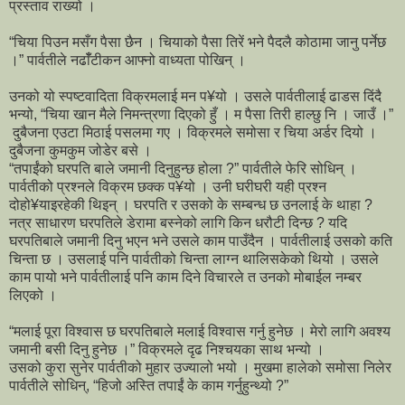
प्रस्ताव राख्यो ।
“चिया पिउन मसँग पैसा छैन । चियाको पैसा तिरें भने पैदलै कोठामा जानु पर्नेछ
।” पार्वतीले नढाँँटीकन आफ्नो वाध्यता पोखिन् ।
उनको यो स्पष्टवादिता विक्रमलाई मन प¥यो । उसले पार्वतीलाई ढाडस दिंदै
भन्यो, “चिया खान मैले निमन्त्रणा दिएको हुँ । म पैसा तिरी हाल्छु नि । जाउँ ।”
दुबैजना एउटा मिठाई पसलमा गए । विक्रमले समोसा र चिया अर्डर दियो ।
दुबैजना कुमकुम जोडेर बसे ।
“तपाईंको घरपति बाले जमानी दिनुहुन्छ होला ?” पार्वतीले फेरि सोधिन् ।
पार्वतीको प्रश्नले विक्रम छक्क प¥यो । उनी घरीघरी यही प्रश्न
दोहो¥याइरहेकी थिइन् । घरपति र उसको के सम्बन्ध छ उनलाई के थाहा ?
नत्र साधारण घरपतिले डेरामा बस्नेको लागि किन धरौटी दिन्छ ? यदि
घरपतिबाले जमानी दिनु भएन भने उसले काम पाउँदैन । पार्वतीलाई उसको कति
चिन्ता छ । उसलाई पनि पार्वतीको चिन्ता लाग्न थालिसकेको थियो । उसले
काम पायो भने पार्वतीलाई पनि काम दिने विचारले त उनको मोबाईल नम्बर
लिएको ।
“मलाई पूरा विश्वास छ घरपतिबाले मलाई विश्वास गर्नु हुनेछ । मेरो लागि अवश्य
जमानी बसी दिनु हुनेछ ।” विक्रमले दृढ निश्चयका साथ भन्यो ।
उसको कुरा सुनेर पार्वतीको मुहार उज्यालो भयो । मुखमा हालेको समोसा निलेर
पार्वतीले सोधिन्, “हिजो अस्ति तपाईं के काम गर्नुहुन्थ्यो ?”