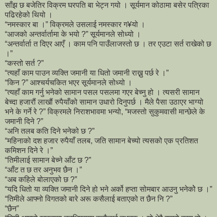
साँझ छ बजेतिर विक्रम घरपति बा भेट्न गयो । सूर्यमान कोठामा बसेर पत्रिका
पढिरहेको थियो ।
“नमस्कार बा ।” विक्रमले उसलाई नमस्कार ग¥यो ।
“आजको अन्तर्वार्तामा के भयो ?” सूर्यमानले सोध्यो ।
“अन्तर्वार्ता त दिएर आएँ । काम पनि पाउँलाजस्तो छ । तर एउटा सर्त राखेको छ
।”
“कस्तो सर्त ?”
“त्यहाँ काम पाउन व्यक्ति जमानी या धितो जमानी राख्नु पर्छ रे ।”
“किन ?” आश्चर्यचकित भएर सूर्यमानले सोध्यो ।
“त्यहाँ काम गर्नु भनेको सामान पसल पसलमा गएर बेच्नु हो । त्यसरी सामान
बेच्दा हजारौं लाखौं रुपैयाँको सामान उधारो दिनुपर्छ । मैले पैसा उठाएर भाग्यो
भने के गर्ने रे ?” विक्रमले निराशभावमा भन्यो, “मजस्तो सुकुमवासी मान्छेले के
जमानी दिने ?”
“अनि तलब कति दिने भनेको छ ?”
“महिनाको दश हजार रुपैयाँ तलब, जति सामान बेच्यो त्यसको एक प्रतिशत
कमिशन दिने रे ।”
“तिमीलाई सामान बेच्ने आँट छ ?”
“आँट त छ तर अनुभव छैन ।”
“अब कहिले बोलाएको छ ?”
“यदि धितो या व्यक्ति जमानी दिने हो भने अर्को हप्ता सोमबार आउनु भनेकोे छ ।”
“तिमीले आफ्नो विगतको बारे अरू कसैलाई बताएको त छैन नि ?”
“छैन”