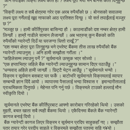
“अनि तपाईंको विक्री लक्ष्य कति हो ? लक्ष्य पूरा भयो भने बोनस कति दिनुहुन्छ
?”
“विक्री लक्ष्य त सबै क्षेत्रमा गरेर एक अरब रुपैयाँको छ । बोनसको सवालमा
लक्ष्य पूरा गर्नेलाई खूद नाफाको आठ प्रतिशत दिन्छु । यो सर्त तपाईंलाई मञ्जुर
छ ?”
“मञ्जूर छ । हामी कीर्तिपुरका बासिन्दा हौ । काठमाडौंको दश नम्बर क्षेत्र हामी
लिन्छौं । हाम्रै गाडीले सामान लैजान्छौं । अब भत्रुस् कुन बैंकको कति
रुपैयाँको ग्यारेन्टी दिउँ या घरजग्गा धित्तो राखूँ ?”
“दश नम्बर क्षेत्र पूरा लिनुहुन्छ भने एभरेष्ट बैंकमा तीस लाख रुपैयाँको बैंक
ग्यारेन्टी ल्याउनुस् । अनि हामी सम्झौता गरौंला ।”
“कहिलेसम्म ल्याउनु पर्ने ?” सूर्यमानले उत्सुक भएर सोध्यो ।
“एक हप्ताभित्र जहिले बैंक ग्यारेन्टी ल्याउनुहुन्छ सामान दिएर पठाउँछु ।”
“धन्यवाद अहिले हामी जान्छौं । छिट्टै भेट्न आउँछु ।” सूर्यमानले भन्यो ।
विक्रम र सूर्यमान बसबाट घर फर्के । बाटोभरि सूर्यमानले विक्रमलाई व्यापार
सम्बन्धी ज्ञान दिंदै आयो । व्यापारमा पैसालाई भन्दा विश्वास र इमान्दारीतालाई
प्राथमिकता दिनुपर्छ । मेहेनत पनि गर्नु पर्छ । विक्रमले टाउको हल्लाई मौन
स्वीकृति दियो ।
सूर्यमानले एभरेष्ट बैंक कीर्तिपुरबाट आफ्नो कारोबार गरिरहेको थियो । उसको
मुद्दती, बचत खाता सबै त्यही बैंकमा थियो । एकैदिनमा बैंकले बैंक ग्यारेन्टी
कागज बनाई दियो ।
बैंक ग्यारेन्टी कागज लिएर विक्रम र सूर्यमान प्रदिप साहुकहाँ गए । सम्झौता
पत्र तयार गरेर प्रदीप साहुले र विक्रमले सम्झौता पत्रमा सहि ग¥यो ।