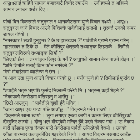
आपूmलाई चाहिने सामान बजारबाटै किनेर ल्याउँथे । उनीहरूले त अहिल्यै
सामान ल्याउन अर्डर दिए ।
पांचौं दिन विक्रमले सतुङ्गल र थानकोटसम्म घुम्ने विचार ग¥यो । आपूm
सतुङ्गल जाने विचार आउने बित्तिक्कै पार्वतीलाई सम्झ्यो । तुरुन्तै उनको नम्बर
डायल ग¥यो ।
“नमस्कार ! सञ्चै हुनुहुन्छ ? के छ हालखवर ?” पार्वतीले प्रश्नै प्रश्न गरिन् ।
“हालखबर त ठिकै छ । मैले कीर्तिपुर क्षेत्रको तथ्याङ्क लिइसकें । तिमीले
सतुङ्गलतिरको तथ्यांङ्क लियौं ?”
“लिएको छैन । तथ्यांङ्क लिएर के गर्ने ? आपूmले सामान बेच्न पाउने होइन ।”
“अनि तिमीले मलाई किन फोन नगरेको ?”
“मेरो मोबाईलमा ब्यालेन्स नै छैन ।”
“म आज उता घुम्न आउने विचार गरेको छु । मसँग घुम्ने हो ? तिमीलाई फुर्सद छ
?”
“तपाईंले भत्रु भएपछि फुर्सद निकाल्नै प¥यो नि । भत्रुस् कहाँ भेट्ने ?”
“नैकापको मेनरोडमा बसिरहनु म आउँछु ।”
“छिटो आउनुस् ।” पार्वतीले खुशी हुँदै भनिन् ।
“खाना खाएर एक घण्टा पछि आउ“छु ।” विक्रमले फोन राख्यो ।
विक्रमले खाना खायो । लुगा लगाएर एउटा कापी र कलम लिएर कीर्तिपुरको
दीखुतिर लाग्यो । दीखु भएर वीष्णुदेवी मन्दिर हुँदै पैदलै नैकाप गयो । ऊ नैकाप
वारी डाँडामा पुग्दा नैकाप पारी मेनरोडमा पार्वती उभिरहेकी देख्यो । उनको
आँखा बारम्बार कलङ्कीतिर गइरहेको थियो । सायद विक्रम बसबाट आउँछ