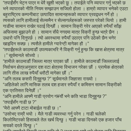
“तपाईंसँग भेट्न पाएर म धेरै खुशी भएको छु । तपाईले पनि व्यापार गर्नु भएको छ
भने व्यापारको नीति नियम सम्झाउन सजिलो होला । हाम्रो व्यापार भनेको एउटा
बहुराष्ट्रिय कम्पनीबाट उत्पादित सामानहरूको व्यापार प्रवद्र्धन गर्ने हो ।
त्यसको लागि हामीलाई सेल्समैन र सेल्सगर्लहरूको जरुरत परेको थियो । हामी
गाडीमा सामान राखेर पठाई दिन्छौं । सामान विक्री गरेर आएको रुपैयाँ साँझ
अफिसमा बुझाउने हो । सामान सँधै नगदमा मात्र विक्री हुन्छ भत्रे छैन ।
उधारो पनि दिनुपर्छ । त्यो अवस्थामा रुपैयाँ उठाएर पनि उठेको छैन भनेर
खाइदिन सक्छ । त्यसैले हामीले ग्यारेन्टी मागेका हौ ।”
“तपाईंहरूले काठमाडौं उपत्यकाभरि नै विक्री गर्नु हुन्छ कि खास क्षेत्रमा मात्र
।” सूर्यमानले सोध्यो ।
“हामीले काठमाडौं जिल्ला मात्र पाएका छौं । हामीले काठमाडौं जिल्लालाई
निर्वाचन क्षेत्रअनुसार दश वटा क्षेत्रमा विभाजन गरेका छौं । प्रत्येक क्षेत्रको
लागि तीस लाख रुपैयाँ धरौटी मागेका छौं ।”
“अनि तलब कसरी दिनुहुन्छ ?” सूर्यमानले जिज्ञासा राख्यो ।
“अहिलेको लागि मासिक तलब दश हजार रुपैयाँ र कमिसन सामान विक्रीको
एक प्रतिसत दिनेछौं ।”
“अनि हामीले आफ्नै गाडी प्रयोग ग¥यौं भने कति भाडा दिनुहुन्छ ?”
“तपाईंसँग गाडी छ ?”
“मेरो आफ्नै टाटा मोबाईल गाडी छ ।”
“उसोभए राम्रै भयो । मैले गाडी व्यवस्था गर्नु परेन । गाडी चलेको
किलोमिटरको हिसाबले तेल खर्च दिन्छु । गाडी भाडा दिनको एक हजार पाँच
सयको दरले दिन्छु ।”