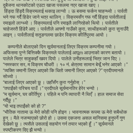
दुबैजना थानकोटको एउटा खाजा पसलमा गएर खाजा खाए ।
हिंड्दा हिंड्दै विक्रमलाई थकाइ लाग्यो । ऊ बसमा फर्कन चाहन्थ्यो । पार्वती
भने गफ गर्दै हिडेर जाने भत्र थालिन् । विक्रमसँग गफ गर्दै हिंड्दा पार्वतीलाई
रमाइलो लाग्थ्यो । विक्रमलाई पनि रमाइलै लागिरहेको थियो । पार्वतीले
चाहेजस्तै हिंडेरै आए । पार्वतीले आफ्नो गाउँको कुरा, साथीहरूको कुरा सुनाउँदै
आइन् । पार्वतीलाई सतुङगलमा छाडेर विक्रम कीर्तिपुरमा आयो ।
कम्पनीले बोलाएको दिन सूर्यमानलाई लिएर विक्रम कम्पनीमा गयो ।
अफिसमा पुग्ने बित्तिक्कै विक्रमले पालेलाई आपूm आउनाको कारण बतायो ।
पालेले भित्र साहुकहाँ खवर दियो । पालेले उनीहरूलाई भित्र जान दिए ।
“नमस्कार सर, म विक्रम चौधरी । १० नं. क्षेत्रमा सामान बेचूँ भनेर आएको ।”
“व्यक्ति जमानी लिएर आएको कि धितो जमानी लिएर आएको ?” प्रदीपमानले
सोध्यो ।
“बालाई लिएर आएको छु । उहाँसँग कुरा गर्नुहोस् ।”
“तपाईंको परिचय पाउँ ।” प्रदीपले सूर्यमानतिर हेरेर भन्यो ।
“म सूर्यमान, घर कीर्तिपुर । पहिले म पनि व्यापारी नै थिएँ । हाल समाज सेवा
गर्दैछु ।”
“यो भाइ तपाईंको को हो ?”
“भौतिक नातामा ऊ मेरो कोही पनि होइन । भावनात्मक रूपमा ऊ मेरो सबैथोक
हुन् । मैले नजन्माएको छोरो हो । उसमा एकजना असल मानिसमा हुनुपर्ने गुण
देखेको छु । त्यसैले उसलाई सहयोग गर्न तयार भएको हूँ ।” सूर्यमानले
स्पष्टीकरण दिए झै भन्यो ।