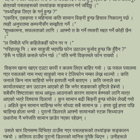
क्षेत्रको पसलहरूको तथ्यांङक सङ्कलन गर्न जाँदैछु ।”
“तथ्याँङ्क लिएर के गर्नु हुन्छ ?”
“एकदिन, एकहप्ता र महिनामा कति सामान विक्री हुन्छ हिसाव निकाल्नु पर्छ ।
त्यही अनुपातमा कम्पनीसँग सम्झौता गर्ने ।”
“शुभकामना, सफलताको लागि । आफ्नो त के गर्ने त्यसरी मद्दत गर्ने कोही छैन
।”
“ल तिमीले पनि कहिलेकहीं फोन गर न ।”
“गरिहाल्छु नि । बरु साहुजी भएपछि फोन उठाउन फुर्सद हुन्छ कि हुँदैन ?”
“हेरूँ न पहिले कसले फोन गर्छ ।” यति भनी विक्रमले फोन राख्यो ।
विक्रम खाना खाएर एउटा कापी र कलम लिएर बाहिर गयो । ऊ पसल पसलमा
गएर पसलको नाम नभए साहुको नाम र टेलिफोन नम्बर लेख्न थाल्यो । कति
जनाले किन नाम चाहियो भनेर हतपती नामै बताएन । कति जनाले कर
कार्यालयबाट कर उठाउन आएको हो कि भनेर शङकाको दृष्टिले हे¥यो ।
सबैसँग शिष्टताका साथ आपूm आउनाको कारण सामान बेच्नको लागि मात्र
आएको भत्रे विश्वास दिलायो । कुन सामान बढी बिक्री हुन्छ सोधेर लेख्दै गयो
। अहिले कुन सामान चाहिन्छ भनेर सोध्दा सबै सामान छ । हप्ता दुई हप्ता पछि
चाहिन्छ होला भन्यो । पुरानो डिलरले आफ्नो सामानको स्टक सिध्याउन
उधारोमा नै भनेजति सामान छाडेर गएका रहेछन् ।
उसले चार दिनसम्म विभित्र ठाउँमा गएर पसलहरूको तथ्यांङ्क सङ्कलन
ग¥यो । कतिपय ठाउँमा पुरानो डिलरको मानिस पुगेकै थिएन । उनीहरूले