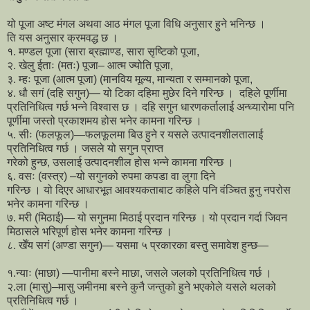
यो पूजा अष्ट मंगल अथवा आठ मंगल पूजा विधि अनुसार हुने भनिन्छ ।
ति यस अनुसार क्रमवद्ध छ ।
१. मण्डल पूजा (सारा ब्रह्माण्ड, सारा सृष्टिको पूजा,
२. खेलु ईताः (मतः) पूजा– आत्म ज्योति पूजा,
३. म्हः पूजा (आत्म पूजा) (मानविय मूल्य, मान्यता र सम्मानको पूजा,
४. धौ सगं (दहि सगुन)— यो टिका दहिमा मुछेर दिने गरिन्छ । दहिले पूर्णीमा
प्रतिनिधित्व गर्छ भन्ने विश्वास छ । दहि सगुन धारणकर्तालाई अन्ध्यारोमा पनि
पूर्णीमा जस्तो प्रकाशमय होस भनेर कामना गरिन्छ ।
५. सीः (फलफूल)—फलफूलमा बिउ हुने र यसले उत्पादनशीलतालाई
प्रतिनिधित्व गर्छ । जसले यो सगुन प्राप्त
गरेको हुन्छ, उसलाई उत्पादनशील होस भन्ने कामना गरिन्छ ।
६. वसः (वस्त्र) –यो सगुनको रुपमा कपडा वा लुगा दिने
गरिन्छ । यो दिएर आधारभूत आवश्यकताबाट कहिले पनि वंञ्चित हुनु नपरोस
भनेर कामना गरिन्छ ।
७. मरी (मिठाई)— यो सगुनमा मिठाई प्रदान गरिन्छ । यो प्रदान गर्दा जिवन
मिठासले भरिपूर्ण होस भनेर कामना गरिन्छ ।
८. खेँय सगं (अण्डा सगुन)— यसमा ५ प्रकारका बस्तु समावेश हुन्छ—
१.न्याः (माछा) —पानीमा बस्ने माछा, जसले जलको प्रतिनिधित्व गर्छ ।
२.ला (मासु)–मासु जमीनमा बस्ने कुनै जन्तुको हुने भएकोले यसले थलको
प्रतिनिधित्व गर्छ ।