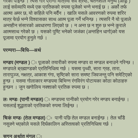
गरेको पाईन्छ । त्यसै गरि प्राणी मात्रमा सर्व श्रेष्ठ, चेतनशील मनुष्य (आफू )
लाई सर्वव्यापि मध्ये एक प्रतिकको रुपमा पूजेको भन्ने भनाई छ । अर्को तर्फ
आत्मा अमर छ, यो कहिले पनि मर्दैन । खालि यसले आवरणको रुपमा शरिर
मात्र फेर्छ भन्ने विश्वासका साथ आत्म पूजा गर्ने भनिन्छ । त्यसरि नै यो पूजाले
अन्तहीन संसारको अवधारणा लिएको छ । न अन्त छ न शुरु छ भन्ने कुराले
आत्मसाथ गरेको छ । यसको पुष्टि भनेको जजंका (अन्तहिन धागो)को यस
पूजामा प्रयोग हुनुले गर्छ ।
परम्परा—बिधि—अर्थ
मण्डप (मण्डल ) ः
पूजाको तयारीको रुपमा मण्डप वा मण्डल बनाउने गरिन्छ ।
मण्डपले ब्रह्माण्डको प्रतिनिधित्व गर्छ । यसमा पृथ्वी, सारा ग्रह, तारा,
तारापुञ्ज, नक्षत्र, आकाश गंगा, सृष्टिको सारा समष्ट जिवजन्तु पनि समेटिएको
हुन्छ । यसमा गोलाकार मण्डपमा बिभिन्न रंगविरंग पोटायका कोठा कोठाहरु
हुन्छन । जुन खगोलिय नक्शाको प्रतिक रुपमा छ ।
लः मण्डः (पानी मण्डल) ः
मण्डपमा पानीको प्रयोग गरेर मण्डप बनाईन्छ ।
यसलाई शुद्धताको प्रतिकको रुपमा लिईन्छ ।
चिकं मण्डः (तेल मण्डल) ः
पानी पछि तेल मण्डल बनाईन्छ । तेल चाँडै
नसुक्ने भएकोले यसले दिर्घकालिन अस्तित्वको प्रतिनिधित्व गर्छ ।
सगुन अर्थात मंगल ः