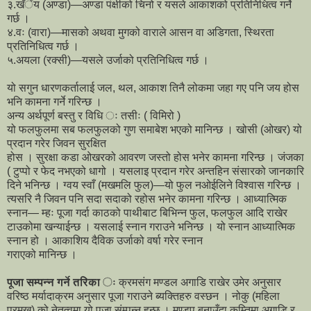
३.खँेंय (अण्डा)—अण्डा पंक्षीको चिनो र यसले आकाशको प्रतिनिधित्व गर्ने
गर्छ ।
४.वः (वारा)—मासको अथवा मुगको वाराले आसन वा अडिगता, स्थिरता
प्रतिनिधित्व गर्छ ।
५.अयला (रक्सी)—यसले उर्जाको प्रतिनिधित्व गर्छ ।
यो सगुन धारणकर्तालाई जल, थल, आकाश तिनै लोकमा जहा गए पनि जय होस
भनि कामना गर्ने गरिन्छ ।
अन्य अर्थपूर्ण बस्तु र विधि ः तसीः ( विमिरो )
यो फलफुलमा सब फलफुलको गुण समाबेश भएको मानिन्छ । खोसी (ओखर) यो
प्रदान गरेर जिवन सुरक्षित
होस । सुरक्षा कडा ओखरको आवरण जस्तो होस भनेर कामना गरिन्छ । जंजका
( टुप्पो र फेद नभएको धागो । यसलाइ प्रदान गरेर अन्तहिन संसारको जानकारि
दिने भनिन्छ । ग्वय स्वाँ (मखमलि फुल)—यो फुल नओईलिने विश्वास गरिन्छ ।
त्यसरि नै जिवन पनि सदा सदाको रहोस भनेर कामना गरिन्छ । आध्यात्मिक
स्नान— म्हः पूजा गर्दा काठको पाथीबाट बिभिन्न फुल, फलफुल आदि राखेर
टाउकोमा खन्याईन्छ । यसलाई स्नान गराउने भनिन्छ । यो स्नान आध्यात्मिक
स्नान हो । आकाशिय दैविक उर्जाको वर्षा गरेर स्नान
गराएको मानिन्छ ।
पूजा सम्पन्न गर्ने तरिका ः
क्रमसंग मण्डल अगाडि राखेर उमेर अनुसार
वरिष्ठ मर्यादाक्रम अनुसार पूजा गराउने ब्यक्तिहरु वस्छन । नोकु (महिला
प्रमुख) को नेतृत्वमा यो पूजा संम्पन्न हुन्छ । मण्डप बनाउँदा कम्तिमा अगाडि र