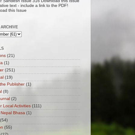
pur Sandesh Issue 316 Download this Issue
ative text - include a link to the PDF!
oad this Issue
 ARCHIVE
LS
ons
(21)
la
(1)
er
(251)
ial
(19)
the Publisher
(1)
l
(8)
ournal
(2)
ur Local Activities
(111)
 Nepal Bhasa
(1)
(54)
on
(55)
(27)