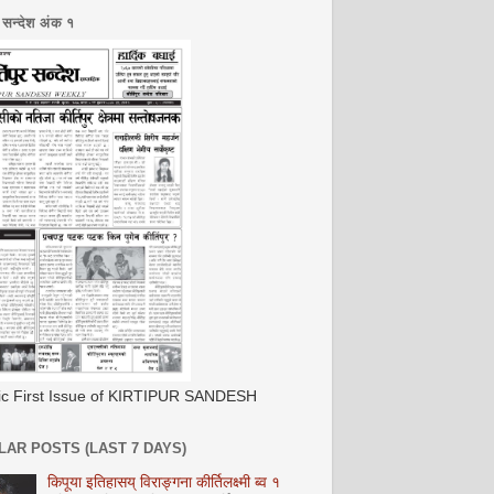
र सन्देश अंक १
ric First Issue of KIRTIPUR SANDESH
AR POSTS (LAST 7 DAYS)
किपूया इतिहासय् विराङ्गना कीर्तिलक्ष्मी ब्व १