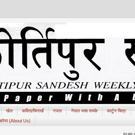
खेल
कविता/चिनाखँ
गजल
नेपाल भाषा सयके
कार्टुन चित्र
 बारेमा (About Us)
PUBL