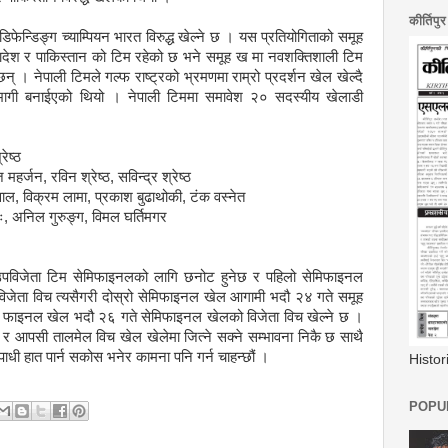
कीर्तिपु
फेन्डिङ्ग च्याम्पियन भारत विरुद्ध खेल्ने छ । यस प्रतियोगिताको समूह
देश र पाकिस्तान को टिम रहेको छ भने समूह ख मा नवशक्तिशाली टिम
न् । नेपाली टिमले गल्फ राष्ट्रको भ्रमणमा राम्रो प्रदर्शन खेल खेल्दै
भागी बनाईएको थियो । नेपाली टिममा समावेश २० सदस्यीय खेलाडी
ेष्ठ
महर्जन, रविन श्रेष्ठ, सविन्द्र श्रेष्ठ
ाल, विक्रम लामा, प्रकाश बुढाथोकी, टंक वस्नेत
ः, अनिल गुरुङ्ग, विमल घर्तिमगर
उपविजेता टिम सेमिफाइनलको लागि छनोट हुनेछ र पहिलो सेमिफाइनल
िजेता विच त्यसैगरी दोस्रो सेमिफाइनल खेल आगामी भदौ २४ गते समूह
। फाइनल खेल भदौ २६ गते सेमिफाइनल खेलको विजेता विच खेल्ने छ ।
त र आपसी तालमेल विच खेल खेलेमा जित्ने सक्ने सम्भावना निकै छ साथै
धी हात पार्न सकोस भनेर कामना पनि गर्न चाहन्छौं ।
Histo
POPUL