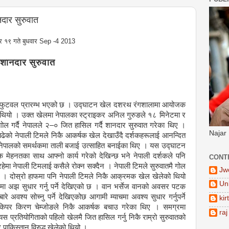
दार सुरुवात
ाद्र १९ गते बुधवार Sep -4 2013
शानदार सुरुवात
िप फुटवल प्रारम्भ भएको छ । उद्घाटन खेल दशरथ रंगशालामा आयोजक
एको थियो । उक्त खेलमा नेपालका स्ट्राइकर अनिल गुरुङले १८ मिनेटमा र
 गर्दै नेपालले २–० जित हासिल गर्दै शानदार सुरुवात गरेका थिए ।
Najar
ढेको नेपाली टिमले निकै आकर्षक खेल देखाउँदै दर्शकहरूलाई आनन्दित
नेट नेपालको समर्थकमा ताली बजाई उत्साहित बनाईका थिए । यस उद्घाटन
ूर्वक मेहनतका साथ आफ्नो कार्य गरेको देखिन्छ भने नेपाली दर्शकले पनि
CONT
हेमा नेपाली टिमलाई कसैले रोक्न सक्दैन । नेपाली टिमले सुरुवातमै गोल
Jw
ेन । दोस्रो हाफमा पनि नेपाली टिमले निकै आक्रमक खेल खेलेको थियो
Un
गमा अझ सुधार गर्नु पर्ने देखिएको छ । वान भर्सेज वानको अवसर पटक
े अवश्य सोच्नु पर्ने देखिएकोछ आगामी म्याचमा अवश्य सुधार गर्नुपर्ने
kir
लकिपर किरण चेम्जोङले निकै आकर्षक बचाउ गरेका थिए । समग्रमा
raj
यस प्रतियोगिताको पहिलो खेलमै जित हासिल गर्नु निकै राम्रो सुरुवातको
 पाकिस्तान विरुद्ध खेलेको थियो ।