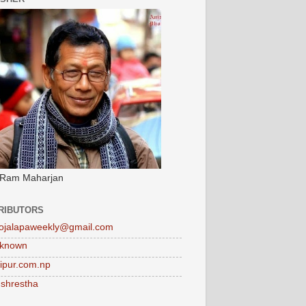
 Ram Maharjan
RIBUTORS
ojalapaweekly@gmail.com
known
tipur.com.np
 shrestha