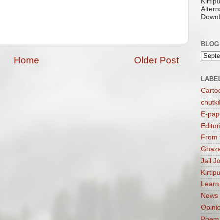
Kirti
Altern
Downl
BLOG
Home
Older Post
LABE
Carto
chutki
E-pap
Editor
From 
Ghaza
Jail J
Kirtip
Learn
News
Opini
Poem