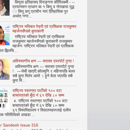
किपूया इतिहासय् विराङ्गना कीर्तिलक्ष्मी - --
प्रयागमान प्रधान ब्व १ किपू व गोरखाया युद्ध
ः किपू छगू प्राचीन नापं ऐतिहासिक पुर
अर्थात् नगर...
राष्ट्रिय भलिबल रेफ्री एवं प्रशिक्षक राजकुमार
महर्जनसँगको कुराकानी
राष्ट्रिय भलिबल रेफ्री एवं प्रशिक्षक
राजकुमार महर्जनसँगको कुराकानी राजकुमार
महर्जनः राष्ट्रिय भलिबल रेफ्री एवं प्रशिक्षक
ाल ह्विलचि...
अविस्मरणीय क्षण — सरासर एयरपोर्ट पुग्दा !
अविस्मरणीय क्षण — सरासर एयरपोर्ट पुग्दा
! —जेबी खत्री,कोलमुनि ९ महिनापछि बल्ल
सबै कुरा मिलेर आयो । हुने बेला भएपछि सबै
कुरा मि...
राष्ट्रिय स्वतन्त्र पार्टीको १०० वटा
बाचापत्रको बुँदा नं ६१ देखि ८० सम्म
४. राष्ट्रिय स्वतन्त्र पार्टीको १०० वटा
बाचापत्रको बुँदा नं ६१ देखि ८० सम्म
६१.विश्वविद्यालय र विद्यालयहरुलाई दलीय
िक गतिविधिको अखडा ...
pur Sandesh Issue 316