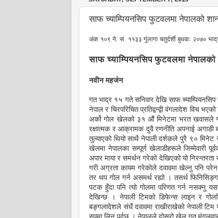
साफ च्याम्पियनसिप फुटवलमा नेपालको शान
अंक १०९ ने. सं. ११३३ गुंलागा चतुर्दर्शी बुधवाः २०७० भ
साफ च्याम्पियनसिप फुटवलमा नेपालको 
नवीन महर्जन
गत भाद्र १५ गते सनिवार देखि साफ च्याम्पियनस
नेपाल र चिरपरिचित प्रतिद्वन्द्वी वंगलादेश विच भ
अर्को गोल खेलको ३१ औं मिनेटमा भरत खवासले गोल
रक्षात्मक र आक्रामक दुवै रणनीति अपनाई अगाडी ब
तुल्याएको थियो साथै नेपाली दर्शकले पुरै ९० मि
खेलमा नेपालका सम्पूर्ण खेलाडीहरूले जिम्मेवारी प
अपार माया र समर्थन गरेको देखिएको यो निरन्तरता र
गरी अग्रता कायम गरेकोले दवावमा खेल्नु पनि पर
तर थप गोल गर्न असमर्थ रह्यो । तसर्थ फिनिसिङ्
पटक हुँदा पनि त्यो गोलमा परिणत गर्न नसक्नु यसबार
देखिन्छ । नेपाली टिमको डिफेन्स लाइन र गो
बङ्गलादेशले संधैं दवावमा राखीराखेको नेपाली टिम 
रुपमा लिनु पर्दछ । नेपालले दोस्रो खेल गत मंगलवार