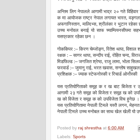
अन्तिम लिग नेपालले आगामी भाद्र २० गते विहिवार डि
क मा आयोजक राष्ट्र नेपाल लगायत भारत, वङ्गला
अफगानिस्तान, माल्दिभ्स, श्रीलंका र भुटान रहेका छ
उच्च मनोवल बनाई यो साफ च्याम्पियनसीपमा सह
यसप्रकार रहेका छन ।
गोककिपर :– किरण चेम्जोङ्ग, रितेश थापा, विशाल श्र
रक्षक : – सागर थापा, सन्दीप राई, रोहित चन्द, विराज 
मिडफिल्ड :– जगजित श्रेष्ठ, राजु लामा, भोला सिलव
फरवार्ड :– जुमानु राई, भरत खवास, सन्तोष साहुखल
प्रशिक्षक :– ज्याक स्टेफनोस्की र रिचार्ड ओर्नोस्की
यस प्रतियोगिताको समूह क र ख बाट बिजेता र 
आगामी २३ गते समूह को विजेता र समूह ख को उपव
ख को विजेता र समूह क को उपविजेता विच हुनेछ 
यस प्रतियोगितामा नेपाली टिमले यस्तै लगन, मेहन
नेपाली टिमले उच्च मनोबल का साथ खेल खेली यो उपा
Posted by
raj shrestha
at
6:00 AM
Labels:
Sports