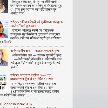
किपूया इतिहासय् विराङ्गना कीर्तिलक्ष्मी - --
प्रयागमान प्रधान ब्व १ किपू व गोरखाया युद्ध
ः किपू छगू प्राचीन नापं ऐतिहासिक पुर
अर्थात् नगर...
राष्ट्रिय भलिबल रेफ्री एवं प्रशिक्षक राजकुमार
महर्जनसँगको कुराकानी
राष्ट्रिय भलिबल रेफ्री एवं प्रशिक्षक
राजकुमार महर्जनसँगको कुराकानी राजकुमार
महर्जनः राष्ट्रिय भलिबल रेफ्री एवं प्रशिक्षक
ाल ह्विलचि...
अविस्मरणीय क्षण — सरासर एयरपोर्ट पुग्दा !
अविस्मरणीय क्षण — सरासर एयरपोर्ट पुग्दा
! —जेबी खत्री,कोलमुनि ९ महिनापछि बल्ल
सबै कुरा मिलेर आयो । हुने बेला भएपछि सबै
कुरा मि...
राष्ट्रिय स्वतन्त्र पार्टीको १०० वटा
बाचापत्रको बुँदा नं ६१ देखि ८० सम्म
४. राष्ट्रिय स्वतन्त्र पार्टीको १०० वटा
बाचापत्रको बुँदा नं ६१ देखि ८० सम्म
६१.विश्वविद्यालय र विद्यालयहरुलाई दलीय
िक गतिविधिको अखडा ...
pur Sandesh Issue 316