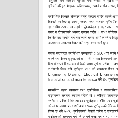
अनुमति लिन सक्रिय भूमिका भयो त्यसरी नै प्राप्त भएक
इञ्जिनियरिङ्ग क्षेत्रका व्यक्तित्वहरू, स्थानीय संघ संस्
प्राविधिक शिक्षाले रोजगार मात्र प्रदान नगरेर आफ्नै आवश
शिक्षाले व्यक्तिलाई स्वयम् स्वस्थ रहन सहयोग पु¥याउ
गुणस्तरीय उत्पादनमा सहयोग पु¥याउँदछ । शहर तथा ग्राम
ब
सेर नै रोजगारको अवसर प्रदान गर्दछ । साथै बैदेशिक र
किसिमबाट प्रयोग गर्न नजान्नाले घरमा आगो लाग्ने र विद्य
अध्ययनले समाजमा बेरोजगारी भएर बस्न नपर्ने हुन्छ ।
नेपाल सरकारले प्राविधिक एसएलसी (TSLC) को लागि कृष
सक्ने गरी विषय छुट्याएको छ । ती ५ वटा विषयमध्ये इले
विद्यार्थीहरूले विद्यालयले तोकेको समय प्रवेश, परीक्षामा य
र नेपाली विषय गरी पूर्णाङ्क ४०० को साधारण शिक्षा अध
Enginnering Drawing, Electrical Enginner
Instaliation and maintenance
को ४० पूर्णाङ्
माध्यमिक तहमा साधारण तथा प्राविधिक र व्यावसायिक श
पाठ्यक्रम संरचना स्वीकृत गरेको हो । स्वीकृत पाठ्यक्
रहनेछ । अनिवार्य विषयमा ६०० पूर्णाङ्क र बाँकि २०० पूर्
गरेको छ जसमा २५० अनिवार्य र ४०० पूर्णाङ्कको ऐच्छिक विषय
विषय छ भने ५०/५० पूर्णाङ्कको नेपाली गणित र समसामय
पूर्णाङ्कको अध्ययन गर्नु पर्ने छ भने कक्षा ११ र १२ मा प