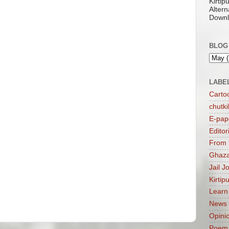
Kirti
Altern
Downl
BLOG
LABE
Carto
chutki
E-pap
Editor
From 
Ghaza
Jail J
Kirtip
Learn
News
Opini
Poem