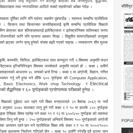
ो अवसर लाई सदुपयोग गर्न कीर्तिपुर क्षेत्रका सबै जनसमुदाय, बुद्धिजिवी,
कीर्तिपु
था, विद्यालयहरू तथा नगरपालिका आदिले सक्दो सहयोगको अपेक्षा गर्दछ ।
्यकता पूर्तिका लागि पनि यथेस्ट सहयोग पु¥याउँछ । स्वास्थ्य सम्बन्धि प्राविधिक
ँदछ । किसान तथा किसानका सन्ततिहरूलाई कृषि सम्बन्धि प्राविधिक शिक्षाले
िण क्षेत्रका बाल बलिकाहरूलाई इलेक्ट्रिकल र इलेक्ट्रोनिक्स तालिमबाट घरमा
ोेजगारीको लागि पनि प्रयाप्त अवसर मिल्छ । विद्युतीय सामाग्रीहरूको उपयुक्त
ुतको झट्का लागेर मृत्यु हुनेको संख्या बढ्दै गएको पाइन्छ । त्यसकारण शीप मुलक
ि, बनस्पति, सिभिल, इलेक्ट्रिकल तथा कम्प्युटर गरी ५ विषयमा अनुमति पाउन
क्ट्रिकल इन्जिनिरियङ्ग विषयमा जनसेवाले अनुमति पाएको हो । कक्षा ८ उतीर्ण
ोग्यताक्रमको आधारमा ४८ जनाको भर्र्ना रिन्छ । कक्षा ९ मा अंग्रेजी, विज्ञान, गणित
्ययन गर्नु पर्ने हुन्छ भने वाँकि ६०० पूर्णाङ्क को Computer Application,
Electrical
ing, Basic Electronics, Work shop Technology र
कको सैद्धान्तिक र ६० पूर्णाङ्कको प्रयोगात्मक परीक्षाको हुनेछ ।
िक्षाको दुईवटा धार रहने गरी शिक्षा मन्त्रालयले २१ बैशाख २०६९ मा नयाँ
Histo
रम अनुसार २०७० सालबाट लागु हुने गरी कक्षा ९ र १० मा हालकै ८०० पूर्णाङ्क
णाङ्क ऐच्छिक विषय रहनेछ भने कक्षा ११ र १२ मा ६५०/६५० पूर्णाङ्क को व्यवस्था
 लिनु पर्ने हुन्छ । २५० पूर्णाङ्कको अनिवार्य विषयमा १०० पूर्णाङ्कको अंग्रेजी
POPUL
िक अध्ययन रहने छन भने प्राविधिक शिक्षा तर्फ कक्षा ९ र १० मा १०००/१०००
ूर्णाङ्क हालसम्म निर्धारण गरिएको छैन । कक्षा १० उतर्णि गरेपछि दुवै धारमा जान