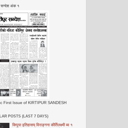
र सन्देश अंक १
ric First Issue of KIRTIPUR SANDESH
AR POSTS (LAST 7 DAYS)
किपूया इतिहासय् विराङ्गना कीर्तिलक्ष्मी ब्व १