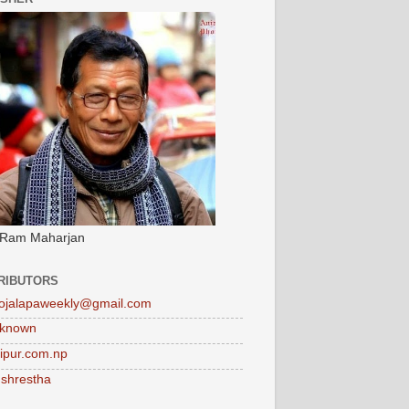
 Ram Maharjan
RIBUTORS
ojalapaweekly@gmail.com
known
tipur.com.np
 shrestha