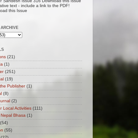
pur Sandesh Issue 316 Download this Issue
ative text - include a link to the PDF!
oad this Issue
 ARCHIVE
LS
ons
(21)
la
(1)
er
(251)
ial
(19)
the Publisher
(1)
l
(8)
ournal
(2)
ur Local Activities
(111)
 Nepal Bhasa
(1)
(54)
on
(55)
(27)