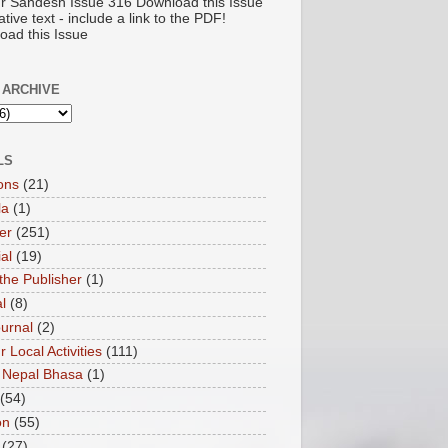
pur Sandesh Issue 316 Download this Issue
ative text - include a link to the PDF!
oad this Issue
 ARCHIVE
LS
ons
(21)
la
(1)
er
(251)
ial
(19)
the Publisher
(1)
l
(8)
ournal
(2)
ur Local Activities
(111)
 Nepal Bhasa
(1)
(54)
on
(55)
(27)