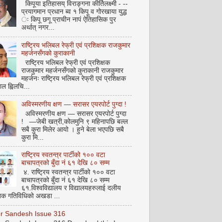
किपूया इतिहासय् विराङ्गना कीर्तिलक्ष्मी - --
प्रयागमान प्रधान ब्व १ किपू व गोरखाया युद्ध
ः किपू छगू प्राचीन नापं ऐतिहासिक पुर
अर्थात् नगर...
राष्ट्रिय भलिबल रेफ्री एवं प्रशिक्षक राजकुमार
महर्जनसँगको कुराकानी
राष्ट्रिय भलिबल रेफ्री एवं प्रशिक्षक
राजकुमार महर्जनसँगको कुराकानी राजकुमार
महर्जनः राष्ट्रिय भलिबल रेफ्री एवं प्रशिक्षक
ाल ह्विलचि...
अविस्मरणीय क्षण — सरासर एयरपोर्ट पुग्दा !
अविस्मरणीय क्षण — सरासर एयरपोर्ट पुग्दा
! —जेबी खत्री,कोलमुनि ९ महिनापछि बल्ल
सबै कुरा मिलेर आयो । हुने बेला भएपछि सबै
कुरा मि...
राष्ट्रिय स्वतन्त्र पार्टीको १०० वटा
बाचापत्रको बुँदा नं ६१ देखि ८० सम्म
४. राष्ट्रिय स्वतन्त्र पार्टीको १०० वटा
बाचापत्रको बुँदा नं ६१ देखि ८० सम्म
६१.विश्वविद्यालय र विद्यालयहरुलाई दलीय
िक गतिविधिको अखडा ...
pur Sandesh Issue 316