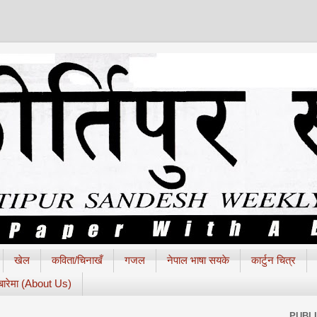
खेल
कविता/चिनाखँ
गजल
नेपाल भाषा सयके
कार्टुन चित्र
 बारेमा (About Us)
PUBL