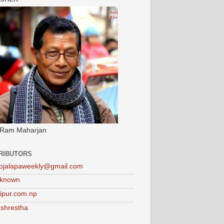
 Ram Maharjan
RIBUTORS
ojalapaweekly@gmail.com
known
tipur.com.np
 shrestha