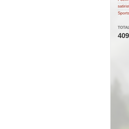
satiris
Sport
TOTA
409