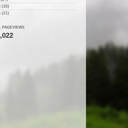
t
(16)
s
(21)
L PAGEVIEWS
,022