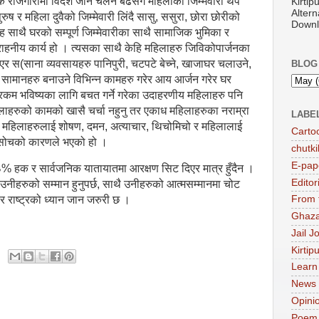
क रोजगारीमा विदेश जाने चलन बढेसँगै महिलाको जिम्मेवारी थप
Kirti
Altern
ुष र महिला दुवैको जिम्मेवारी लिंदै सासु, ससुरा, छोरा छोरीको
Downl
ाह साथै घरको सम्पूर्ण जिम्मेवारीका साथै सामाजिक भुमिका र
सराहनीय कार्य हो । त्यसका साथै केहि महिलाहरु जिविकोपार्जनका
एर स(साना व्यवसायहरु पानिपुरी, चटपटे बेच्ने, खाजाघर चलाउने,
BLOG
ाका सामानहरु बनाउने विभिन्न कामहरु गरेर आय आर्जन गरेर घर
 रकम भविष्यका लागि बचत गर्ने गरेका उदाहरणीय महिलाहरु पनि
ाहरुको कामको खासै चर्चा नहुनु तर एकाध महिलाहरुका नराम्रा
LABE
देखि महिलाहरुलाई शोषण, दमन, अत्याचार, थिचोमिचो र महिलालाई
Carto
्मक सोचको कारणले भएको हो ।
chutki
E-pap
% हक र सार्वजनिक यातायातमा आरक्षण सिट दिएर मात्र हुँदैन ।
Editor
 । उनीहरुको सम्मान हुनुपर्छ, साथै उनीहरुको आत्मसम्मानमा चोट
 र राष्ट्रको ध्यान जान जरुरी छ ।
From 
Ghaza
Jail J
Kirtip
Learn
News
Opini
Poem