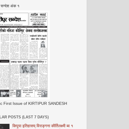
र सन्देश अंक १
ric First Issue of KIRTIPUR SANDESH
AR POSTS (LAST 7 DAYS)
किपूया इतिहासय् विराङ्गना कीर्तिलक्ष्मी ब्व १