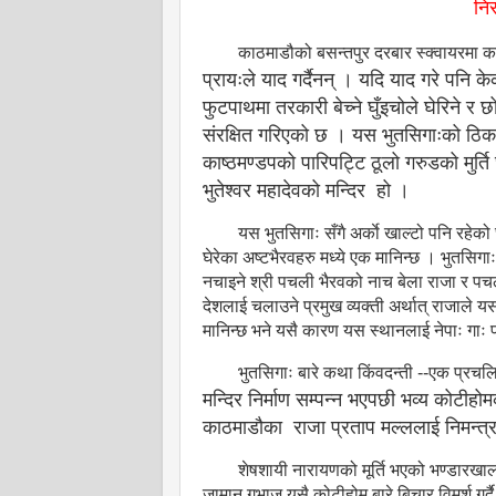
नि
काठमाडौको बसन्तपुर दरबार स्क्वायरमा
प्रायःले याद गर्दैनन् । यदि याद गरे पनि केक
फुटपाथमा तरकारी बेच्ने घुँइचोले घेरिने 
संरक्षित गरिएको छ । यस भुतसिगाःको ठि
काष्ठमण्डपको पारिपट्टि ठूलो गरुडको मुर्ति छ
भुतेश्वर महादेवको मन्दिर
हो ।
यस भुतसिगाः सँगै अर्काे खाल्टो पनि रहे
घेरेका अष्टभैरवहरु मध्ये एक मानिन्छ । भुतसिगा
नचाइने श्री पचली भैरवको नाच बेला राजा र पचल
देशलाई चलाउने प्रमुख व्यक्ती अर्थात् राजाले 
मानिन्छ भने यसै कारण यस स्थानलाई नेपाः गाः प
भुतसिगाः बारे कथा किंवदन्ती --एक प्रच
मन्दिर निर्माण सम्पन्न भएपछी भव्य कोटीह
काठमाडौका
राजा प्रताप मल्ललाई निमन्त्
शेषशायी नारायणको मूर्ति भएको भण्डारखा
जामान गुभाजु यसै कोटीहोम बारे बिचार विमर्श 