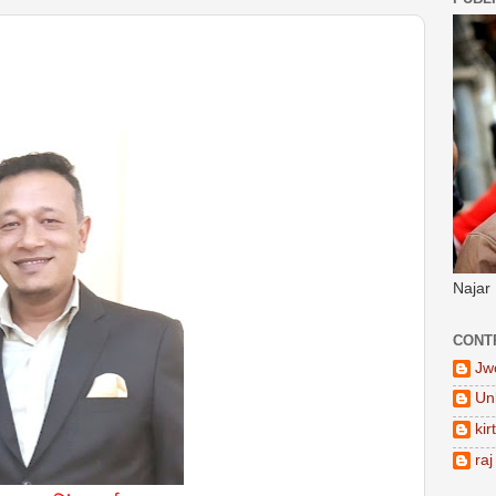
Najar
CONT
Jw
Un
kir
raj