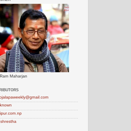
 Ram Maharjan
RIBUTORS
ojalapaweekly@gmail.com
known
tipur.com.np
 shrestha