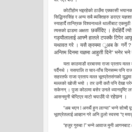
कोटीहोम भइरहेको ठाउँमा एक्कासी भयानक
सिद्धिनरसिंह र अन्य सबै ब्यक्तिहरु डराएर यज्ञशा
स्याहार्दै तान्त्रिक विश्वनाथले थालीबाट एकमुठ
छर्कीदिए । हेर्दाहेर्
त्यसको ढाडमा अक्षता
गड्यौलालाई आफ्नै हातले टपक्कै टिपेर आफू
यथावत गरे । यसै क्रममा ूअब के
गर्ने
अन्तिम दिनमा यज्ञमा आहुती दिने” भनेर भने
यता काठमाडौ दरबारमा राजा प्रताप मल्ल त
पर्दैनथे । यसपालि त चार-पाँच दिनसम्म पनि रा
सहरतर्फ राजा प्रताप मल्ल भूतप्रेतसंगको युद्धम
मल्लको खोजी
भयो । तर उनी कतै पनि देखा परेनन
सकेनन् । पुजा कोठामा बसेर उनले ध्यानदृष्टि लग
रहेछन ।
आसनमुनी चेप्टिएर माटो चपाउँदै पो
“अब भएन ! अनर्थै हुन लाग्या” भन्ने सोच्द
भूतप्रेतलाई आव्हान गरे अनि ठुलो स्वरमा “ए मयज
“हजुर गुरुबा !” भन्ने आवाज मुनी आगनबा