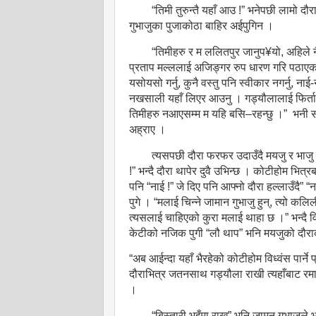
“तिमी तुरुन्तै यहाँ आउ !” भनेपछी लामो द
गुभाजुका पुजाकोठा बाहिर अईपुगिन ।
“तिमीहरु र म ललितपुर जानुप¥यो, अहिले न
प्रताप मल्ललाई अजिङ्गर रुप धारण गरि पठाएका थ
यसोयसो गर्नु, कुनै वस्तु पनि स्वीकार नगर्नु, ना
नखसाली यहाँ लिएर आउनु । गड्यौलालाई फिर्ता
तिमीहरु नआएसम्म म यहि बसि–रहन्छु ।” भनी स
अह्राए ।
त्यसपछी दौरा फरफर उदाउँदै मयजु र भाजु हुर
!” भन्दै दौरा थापेर दुवै उभिन्छ । कोटीहोम भित
पनि “नाई !” जे दिए पनि आफ्नो दौरा हल्लाउँदै” 
पुगे । “मलाई चिन्ने जामान गुभाजु हुन्, त्यो क
त्यसलाई चाहिएको कुरा मलाई थाहा छ ।” भन्दै 
केटीको नजिक पुगी “लौ थाप” भनि मयजुको दौर
“अब आईन्दा यहाँ भैरहेको कोटीहोम विध्वंस पार्ने प
दौराभित्र जतनसाथ गड्यौला राखी त्यहाँबाट रमा
।
“बिस्तारी भुइँमा राख” भनि जामन गुभाजुले भ