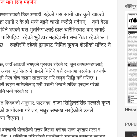
रज मान सिंह महर्जन
कीर्तिपु
रहेको यस सानो चार कुने खाल्टो
 काष्ठमण्डपको ठिक अगाडी
ा लागी र के हो भन्ने बुझ्ने चासो कसैले गर्दैनन् । कुनै बेला
र छोपिने भएको यस भुतसिगाःलाई हाल
चारैतिरबाट बार लगाई
क पारिपट्टि
रहेको भुतेश्वर महादेवसँग सम्बन्धित रहेको छ ।
 । त्यहीसँगै रहेको ढुंगाबाट निर्मित गुम्बज शैलीको मन्दिर नै
को छ, जहाँ आकृती नभएको प्रस्तर रहेको छ, जुन काष्ठमण्डपलाई
ः अथवा भुतसितःको नामले चिनिने यसै स्थानमा प्रत्येक १२ वर्षमा
ी भैरव बीच खड्ग साटासाट गरि खड्ग सिद्धि गर्ने गरिन्छ ।
यसरी खड्ग साटेकोलाई श्री पचली भैरवले शक्ति प्रदान गरेको
नि भन्ने गरेको छ ।
राजा सिद्धिनरसिंह मल्लले कृष्ण
लित किंवदन्ती अनुसार, पाटनका
ोमको आयोजना गरे तर, मधुर सम्बन्ध नरहेकोले उनले
Histo
रणा दिएनन् ।
POPUL
ल बगैचाको पोखरीको उत्तर दिलमा बसेका राजा प्रताप मल्ल र
गर्दै थिए । यतिकैमा उडिरहेको पुतलीलाई अचानक रुखबाट स्वाट्ट