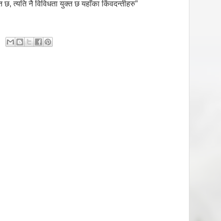
 छ, त्यति नै विविधता युक्त छ यहाँका किंवदन्तीहरु”