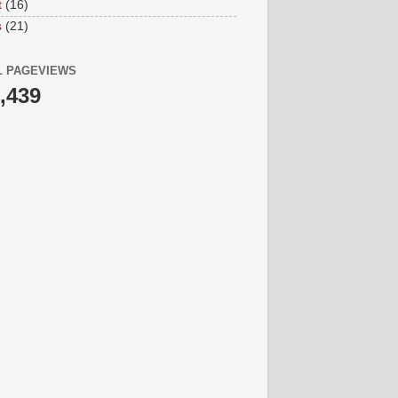
t
(16)
s
(21)
L PAGEVIEWS
,439