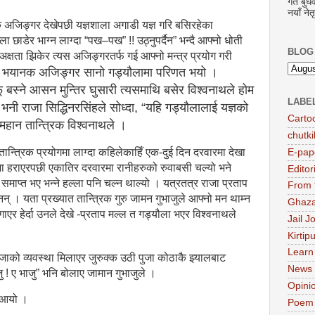
गते बु
नयाँ नेत
 अजिङ्गर देखेपछी यज्ञशाला अगाडी यज्ञ गरि बसिरहेका
ला छाडेर भाग्न लाग्दा “पख–पख” !! उठ्नुपर्दैन” भन्दै आफ्नो धोती
BLOG
ी अक्षता झिकेर त्यस अजिङ्गरतर्फ गई आफ्नो मन्त्र प्रयोग गरी
दै त्यो भयानक अजिङ्गर सानो गड्यौलामा परिणत भयो ।
 बस्ने आसन मुन्तिर घुसारी त्यसमाथि बसेर विश्वनाथले होम
LABE
 ? भनी राजा सिद्धिनरसिंहले सोध्दा, “यहि गड्यौलालाई यज्ञको
Carto
 महान तान्त्रिक विश्वनाथले ।
chutki
ान्त्रिक प्रयोगमा लाग्दा कहिलेकाहिँ एक-दुई दिन दरवारमा देखा
E-pap
जा हराएरपछी एकातिर दरवारमा रानीहरुको रुवाबसी चल्यो भने
Editor
ा समाप्त भए भन्ने हल्ला पनि चल्न थाल्यो । यत्रतत्र राजा प्रताप
From 
् । यता प्रख्यात तान्त्रिक गुरु जामन गुभाजुले आफ्नो मन थाम्न
Ghaza
ाएर हेर्दा उनले देखे -प्रताप मल्ल त गड्यौला भएर विश्वनाथले
Jail J
Kirtip
Learn
ै पूजाको व्यवस्था मिलाएर जुरुक्क उठी पुजा कोठाकै झ्यालबाट
News
ु ! ए भाजु” भनि बोलाए जामान गुभाजुले ।
Opini
ट आयो ।
Poem