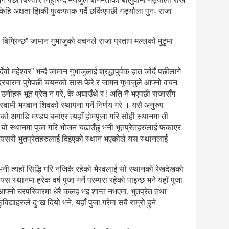
ाट केहि अक्षता झिकी फुकफाक गर्दै छर्किएपछी गड्यौला पुनः राजा
धी बिग्रिन्छ” जामान गुभाजुको वचनले राजा प्रताप मल्लको मुटुमा
र्देवो महेश्वर” भन्दै जामान गुभाजुलाई श्रद्धापुर्वक हात जोर्दै पछीलागे
्ल दरबारमा पुगेपछी चयनको सास फेरे र जामन गुभाजुले आफ्नो वचन
उनीहरु भूत प्रेत न परे, के अघाउँथे र ! अति नै भएपछी राजासँग
वामी भगवान शिवको स्थापना गर्ने निर्णय गरे । यसै अनुरुप
सैको अगाडि मण्डप बनाएर त्यहाँ होमपूजा गरि सोही स्थानमा ती
ष यो स्थानमा पूजा गरि भोजन चढाउँछु भनी भूतप्रेतहरुलाई फकाएर
। यसरी भुतप्रेतहरुलाई दिइएको स्थान भएकोले यस स्थानलाई
 भनी त्यहाँ सिद्धि गरि नजिकै रहेको भैरवलाई सो स्थानको रेखदेखको
 स्थानमा हरेक वर्ष पुजा गर्ने परम्परा रहेको पाइन्छ भने यहाँ पुजा
 आफ्नो घरपरिवारमा धेरै कलह भइ शान्त नभएमा, भुतप्रेत तथा
द्याहरुले दुःख दियो भने, यहाँ पुजा गरेमा सबै राम्रो हुने