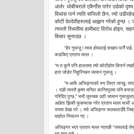
धोबीचराले एकैगाँस पारेर उडेको दृश्य
ओर्लेर
विध्वंस पार्न त्यति सजिलो छैन, त्यो उडीरह
कोटी देवदेवीहरुलाई आह्वान गरेको हुन्छ । 
त्यस्तो स्थितीमा हामीबाट विरोध होइन, सहय
बिचार सुनाउछ ।
“हेर गुभाजु ! त्यस होमलाई सखाप पार्नै पर्छ
कडकिए प्रताप मल्ल ।
“म त कुनै पनि हालतमा त्यो कोटीहोम बिगार्न त्यहाँ
हात जोडेर निहुरिन्छन जामान गुभाजु ।
“म आफै अजिङ्गरको रुप लिएर जान्छु, तपाई ज
। पछी त्यस्तै कृष्ण मन्दिर कान्तिपुरमा पनि बना
गरिदिए पुग्छ,” भन्दै जुरुक्क उठी जामान गुभाजुल
अछेता झिकी फुकफाक गरेर प्रताप मल्ल माथी अछ
रुपमा देखा परे । त्यो अजिङ्गर सलबलाउँदै जिब्रो निक
माहोल नियाल्न गए ।
अजिङ्गर भएर प्रताप मल्ल गएपछी “जसलाई जेसुकै
घर गएर बसे ।