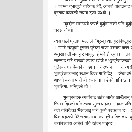
। जामन गुभाजुले चारैतर्फ हेर्दै, आफ्नो पोल्टाब
प्रताप मल्लको रुपमा देखा प¥यो ।
“कुदीन लागेपछी जस्तै बुद्धीमानको पनि बुद्
चस्स घोच्यो ।
त्यस पछी प्रताप मल्लले “गुरुब्रह्मा, गुरुविष्णूगुरु
। झण्डै मृत्युको मुखमा पुगेका राजा प्रताप मल
अनुसार ती मयजु र भाजुलाई भने झैं खुवाए । तर, 
सल्लाह गरि यसको उपाय खोजे र भूतप्रेतहरुको स्
भुतेश्वर महादेवको आव्हान गरि स्थापना गरि, त्य
भूतप्रेतहरुलाई स्थान दिएर गाडिदिए । हरेक वर्
आफ्नो वशमा पारी यो स्थानमा गाडेको मानिन्छ 
भुतसिगाः भनिएको हो ।
भुतप्रेतहरु त्यहाँबाट उठेर जागेर आउँलान्
जिम्मा दिएको पनि कथा सुन्न पाइन्छ । हाल पनि यस
गर्दा नजिकैको भैरवलाई पनि पुज्ने प्रचलन छ ।
पिशाचहरुले धेरै सताएमा वा नराम्रो शक्ति तथा कुवि
जनविश्वास अहिले पनि रहेको पाइन्छ ।