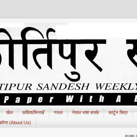
खेल
कविता/चिनाखँ
गजल
नेपाल भाषा सयके
कार्टुन चित्र
 बारेमा (About Us)
PUBL