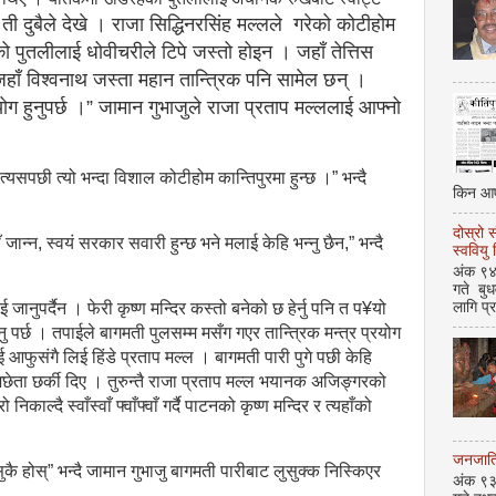
 ती दुबैले देखे । राजा सिद्धिनरसिंह मल्लले
गरेको कोटीहोम
ेको पुतलीलाई धोवीचरीले टिपे जस्तो होइन । जहाँ तेत्तिस
जहाँ विश्वनाथ जस्ता महान तान्त्रिक पनि सामेल छन् ।
ोग हुनुपर्छ ।” जामान गुभाजुले
राजा प्रताप मल्ललाई आफ्नो
, त्यसपछी त्यो भन्दा विशाल कोटीहोम कान्तिपुरमा हुन्छ ।” भन्दै
किन आए
दोस्रो 
 जान्न, स्वयं सरकार सवारी हुन्छ भने मलाई केहि भन्नु छैन,” भन्दै
स्ववियु
अंक ९४ 
गते बु
लागि प्
ानुपर्दैन । फेरी कृष्ण मन्दिर कस्तो बनेको छ हेर्नु पनि त प¥यो
उनु पर्छ । तपाईले बागमती पुलसम्म मसँग गएर तान्त्रिक मन्त्र प्रयोग
ाई आफुसंगै लिई हिंडे प्रताप मल्ल । बागमती पारी पुगे पछी केहि
ेता छर्की दिए । तुरुन्तै राजा प्रताप मल्ल भयानक अजिङ्गरको
ाल्दै स्वाँस्वाँ फ्वाँफ्वाँ गर्दै पाटनको कृष्ण मन्दिर र त्यहाँको
जनजाति 
 होस्” भन्दै जामान गुभाजु बागमती पारीबाट लुसुक्क निस्किएर
अंक ९३ 