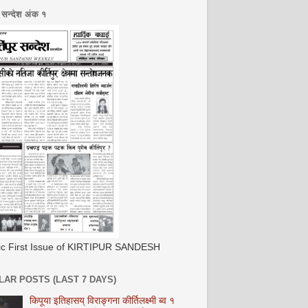
र सन्देश अंक १
ric First Issue of KIRTIPUR SANDESH
AR POSTS (LAST 7 DAYS)
किपूया इतिहासय् विराङ्गना कीर्तिलक्ष्मी ब्व १