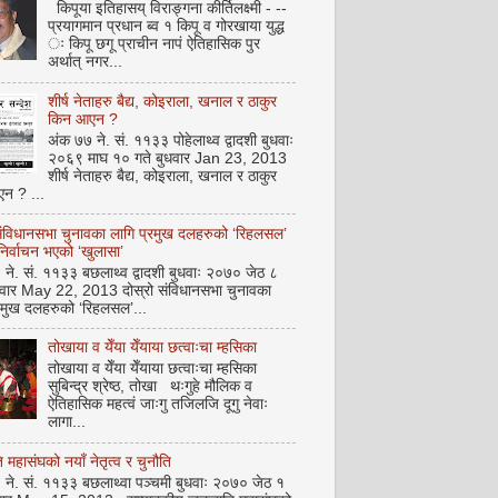
किपूया इतिहासय् विराङ्गना कीर्तिलक्ष्मी - --
प्रयागमान प्रधान ब्व १ किपू व गोरखाया युद्ध
ः किपू छगू प्राचीन नापं ऐतिहासिक पुर
अर्थात् नगर...
शीर्ष नेताहरु बैद्य, कोइराला, खनाल र ठाकुर
किन आएन ?
अंक ७७ ने. सं. ११३३ पोहेलाथ्व द्वादशी बुधवाः
२०६९ माघ १० गते बुधवार Jan 23, 2013
शीर्ष नेताहरु बैद्य, कोइराला, खनाल र ठाकुर
न ? ...
संविधानसभा चुनावका लागि प्रमुख दलहरुको ‘रिहलसल’
 निर्वाचन भएको ‘खुलासा’
ने. सं. ११३३ बछलाथ्व द्वादशी बुधवाः २०७० जेठ ८
धवार May 22, 2013 दोस्रो संविधानसभा चुनावका
रमुख दलहरुको ‘रिहलसल’...
तोखाया व येँया येँयाया छत्वाःचा म्हसिका
तोखाया व येँया येँयाया छत्वाःचा म्हसिका
सुबिन्द्र श्रेष्ठ, तोखा थःगुहे मौलिक व
ऐतिहासिक महत्वं जाःगु तजिलजि दूगु नेवाः
लागा...
महासंघको नयाँ नेतृत्व र चुनौति
ने. सं. ११३३ बछलाथ्वा पञ्चमी बुधवाः २०७० जेठ १