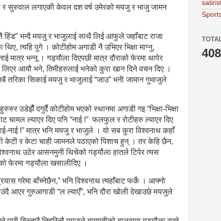
satiris
ौरा र सुरुवाल लगाएकी केवल दश वर्ष उमेरको मयजु र भाजु जामन
Sport
ै हिंड” भन्दै मयजु र भाजुलाई साथै लिई आफुले जहाँबाट राजा
TOTA
िए, त्यहि पुगे । कोटीहोम अगाडी नै उभिएर भिक्षा माग्नु,
408
ई-नाई मात्र भन्नू । गड्यौला दिएपछी मात्र दौराको फेरमा थापेर
 लिएर आयौ भने, तिमीहरुलाई भनेको कुरा खान दिने वचन दिए ।
बै तरिका सिकाई मयजु र भाजुलाई “जाउ” भनी जामान गुभाजुले
ुरुर उडेझैँ दगुर्दै कोटीहोम भएको स्थानमा अगाडी गइ “भिक्षा-भिक्षा
्रबाट चामल ल्याएर दिए पनि “नाई !” फलफुल र रोटीहरु ल्याएर दिए
“नाई-नाई !” मात्र भनि मयजु र भाजुले । यो सब कुरा विश्वनाथ कहाँ
लिली केटी र केटा चाही जामनले पठाएको पिशाच हुन् । तर केहि छैन,
विश्वनाथ उठेर आसनमुनी थिचेको गड्यौला हातले टिपेर त्यस
ाको फेरमा गड्यौला खसालीदिए ।
्रयास गरेमा बाँच्नेछैन,” भनि विश्वनाथ त्यहाँबाट फर्के । आफ्नो
उंदै आएर गुरुआगाडी “ल ल्याएँ”, भनि दौरा खोली देखाउछे मयजुले
ने पछी बिस्तारै निहुरिन्दै मयजुले बागमतीको बालुवामा गड्यौला राखे