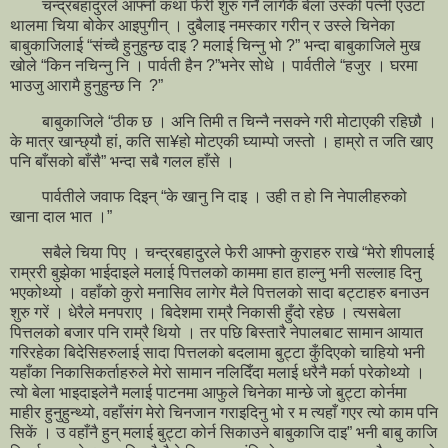
चन्द्रबहादुरले आफ्नो कथा फेरी शुरु गर्नै लागेकै बेला उस्की पत्नी एउटा
थालमा चिया बोकेर आइपुगीन् । दुबैलाइ नमस्कार गरीन् र उस्ले चिनेका
बाबुकाजिलाई “संच्चै हुनुहुन्छ दाइ ? मलाई चिन्नु भो ?” भन्दा बाबुकाजिले मुख
खोले “किन नचिन्नु नि । पार्वती हैन ?”भनेर सोधे । पार्वतीले “हजुर । घरमा
भाउजु आरामै हुनुहुन्छ नि ?”
बाबुकाजिले “ठीक छ । अनि तिमी त चिन्नै नसक्ने गरी मोटाएकी रहिछौ ।
के मात्र खान्छ्यौ हां, कति सा¥हो मोटएकी घ्याम्पो जस्तो । हाम्रो त जति खाए
पनि बाँसको बाँसै” भन्दा सबै गलल हाँसे ।
पार्वतीले जवाफ दिइन् “के खानु नि दाइ । उही त हो नि नेपालीहरुको
खाना दाल भात ।”
सबैले चिया पिए । चन्द्रबहादुरले फेरी आफ्नो कुराहरु राखे “मेरो शीपलाई
राम्ररी बुझेका भाईदाइले मलाई पित्तलको काममा हात हाल्नु भनी सल्लाह दिनु
भएकोथ्यो । वहाँको कुरो मनासिव लागेर मैले पित्तलको सादा बट्टाहरु बनाउन
शुरु गरें । धेरैले मनपराए । बिदेशमा राम्रै निकासी हुँदो रहेछ । त्यसबेला
पित्तलको बजार पनि राम्रै थियो । तर पछि बिस्तारै नेपालबाट सामान आयात
गरिरहेका बिदेसिहरुलाई सादा पित्तलको बदलामा बुट्टा कुँदिएको चाहियो भनी
यहाँका निकासिकर्ताहरुले मेरो सामान नलिदिँदा मलाई धरैनै मर्का परेकोथ्यो ।
त्यो बेला भाइदाइलेनै मलाई पाटनमा आफुले चिनेका मान्छे जो बुट्टा कोर्नमा
माहीर हुनुहुन्थ्यो, वहाँसंग मेरो चिनजान गराइदिनु भो र म त्यहाँ गएर त्यो काम पनि
सिकें । उ वहाँनै हुन् मलाई बुट्टा कोर्न सिकाउने बाबुकाजि दाइ” भनी बाबु काजि