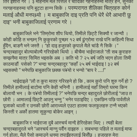
तिर ईशारा गरे । ३ महिनामै मैले पित्तल र चांदिको गहनाहरुमा मात्र हैन, सुनको
परम्परागत शैलिका चित्रहरु कोर्न
गरगहनाहरुमा पनि बुट्टा हान्न सिकें ।
मलाई औधी मनपथ्र्यो । म बाबुकाजि दाइ प्रति पनि धेरै धेरै आभारी छु
दाइ” भनी बाबुकाजिलाई प्रणाम गरे ।
बाबुकाजिले भने “तिम्रोमा शीप थियो, तिमीले छिट्टै सिक्यौ र जान्यौ ।
कोही कोहि त भन्छन् नि कुकुरको पुच्छर १२ बर्ष ढुंग्रोमा राखे पनि कहिल्यै सिधा
हुँदैन, बाङगै भने जस्तै । “हो दाइ हजुरको कृपाले मैले चांडै नै सिकें ।”
चन्द्रबहादुर बोल्याबोल्यै गरिरहेको थियो । बीचैमा भाईराजाले “ती सब कुराहरु
सम्झनैमा मात्र सिमित भइसके अब । कति भो ? २५ बर्ष जति भएन होला तिमी
काठमाडौं पसेको ?” भन्दा चन्द्रबहादुर “कहाँ २५ बर्ष भाईदाइ ! ३२ बर्ष
भइसक्यो ” भनेपछि बाबुकाजि छक्क प¥यो र भन्यो “बाप रे ....!”
भाईदाइले “लौ त कुरा मात्र गरिरहने हो कि , काम कुरो पनि शुरु गर्ने हो ?
तिमीले हामीलाई बाटोमा पनि केही भनिनौ । हामीलाई यहाँ तिम्रो घरमा किन
बोलायौ भन । के प¥यो तिमीलाई ?” भनेपछि चन्द्र बहादुरले छोरीलाई “जाउ त
छोरी । आमालाई छिट्टै आउनु भन्नु ” भनेर पठाइदिए । एकछिन पछि पार्वतीले
पूजाको थाली र उनकी छोरी आराध्यले एउटा हातमा फलफुलहरु टन्नै भएको
किस्ती र अर्को हातमा सुकुन्दा बोकेर आइन् ।
बाबुकाजि र भाईराजा दुबै आस्चर्य मान्दै हेरिरहेका थिए । त्यही बेला
चन्द्रबहादुरले भने “आस्चर्य मान्नु पर्दैन दाइहरु । सबभन्दा पहिले त मलाई माफ
गर्नु होला, मैले पैसो कमाउने धुनमा तपाइँहरुलाई बिर्सेंछु । हजुरहरु मेरा