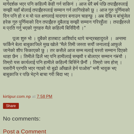
मार्गदर्शक भएर पनि कहिल्यै केही गर्न सकिनं । आज धेरै बर्ष पछि तपाईंंहरुलाई
सम्झी यहाँ बोलाई तपाईंंहरुलाई सम्मान गर्न लागिरहेको छु । आज गुरु पुर्णिमाको
दिन पनि हो र म यो पल क्षणलाई यादगार बनाउन चाहन्छु । अब देखि म बांचुंजेल
हरेक गुरु पुर्णिमाको दिन तपाईंंहरु दुबैलाइ सम्झी सम्मान गरिरहुँला । तपाईंंहरुले
म प्रति गर्नु भएको गुणहरु मैले कहिल्यै बिर्सिंदैनौ ।”
पूजा शुरु भो । दुबैको हातबाट आशिर्वाद थापे चन्द्रबहादुरले । अन्तमा
फर्किने बेला बाबुकाजिले मुख खोले “मैले तिमी जस्ता सयौं जनालाई आफुले
जानेको शीप सिकाएको छु । तर कसैले आज सम्म मलाई यस्तो सम्मान दिएको
थाहा छैन । तिमीले ढिलै भए पनि हामीलाई सम्झ्यौ र बोलाएर सम्मान ग¥यौ ।
तिम्रो यस कार्यलाई पनि हामीले कहिल्यै बिर्सिने छैनौं । तिम्रो जय होस् ।
यसरीनै प्रगति भएर गएको यो बुढो आँखाले हेर्न पाओस” भनी भावुक भए
बाबुकाजि र पछि भेट्ने बाचा गरी बिदा भए ।
kirtipur.com.np
at
7:58 PM
Share
No comments:
Post a Comment