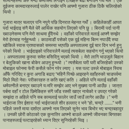
सामानहरुमा अरु भन्दा कमीजमा लगाइने टांखहरु बढी बनाउने गर्थें मैले । एक
दुईजना कामदारहरुलाई पालेर राखेर पनि आफ्नो गुजारा ठीक ठिकै चलिरहेको
थियो ।
गुजारा मात्र चलाएर पनि नपुगे पछि दिनरात मेहनत गर्थें । कहिलेकाहीं आपत
पर्दा भाईदाइ संगै मैले धेरै आर्थिक सहयोग लिएको पनि छु । बिरामी पर्दा पानी
ख्वाउनेसम्म पनि मेरो साथमा हुँदैनथे । वहाँको परिवारले मलाई आफ्नै सम्झेर
मेरो हेरचाह गर्नुहुन्थ्यो । काठमाडौं पसेको एक दुई महिना बित्न नपाउँदै रुघा
खोकिले स्वास प्रश्वासको समस्या भएपछि अस्पतालमा दुई चार दिन भर्ना हुनु
परेको थियो । भाईदाइको परिवारलेनै मलाई त्यसबेला सहयोग गर्नु भएको थियो
। अस्पतालमा कुरुवा समेत बसिदिनु भएको थियो । मेरो लागि भाउजुले बिहान
र बेलुकिको खाना बोकेर आउनु हुन्थ्यो ।” त्यसैबेला घरी घरी बजिरहेको उस्को
मोबाइल फोनमा फेरी कसैले फोन गरेर ल्याए । यस पल्ट उस्ले मोबाइल स्विच
आँफै गरिदिए र कुरा अगाडि बढाए “महिनै पिच्छे आइरहने वहाँहरुको चाडपर्वमा
मिठो मिठो नेवाः परीकारहरु त कति खाएं कति । अहिले पनि मलाई वहाँकी
धर्मपत्नीले बनाएर ख्वाउने यःमरि सम्झेर आए भने मुखमा पानी आउँछ । जात्रा
पर्बमा वहाँ र टोल छिमेकिहरु संगै जाँड रक्सी खाएर नाचेको र उपद्र गरेको
सम्झंदा त अहिले पनि सब कामलाई फालेर जाउँ जाउँ लागेर आउँछ ।” भनी
भाईराजा तिर ईशारा गर्दा भाईराजाले शीर हल्लाए र भने “हो, चन्द्रे .......” भनी
पहिले जस्तै माया दर्शाएर आफ्नो नाम लिएको सुनेर भाव बिभोर भए चन्द्रबहादुर
। उनकी छोरी कोठाको एक कुनातिर आफ्नो बाउले आफ्नो जीवनका बिगतका
पानाहरुलाई पल्टाइरहेको ध्यान दिएर सुनिरहेकी थिइ ।