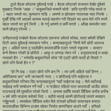
ठुलो बैठक कोठामा दुबैलाई राखे । बैठक कोठाको सजावत देखेर दुबैको
मुखबाट निस्के “आहा ।” बाबुकाजिले मनमनै सोचे ’ कति प्रगति गरेछ यस्ले त
। महल जस्तो घर, मुल्यवान गाडि । आफ्नो त छोराहरु नालायक भएर निस्के ।
पुर्खौं देखि गरी आएको काममा मलाई सहयोग गरी दिएको भए आज मेरो पनि यस्तै
महल जस्तो घर हुने थियो । के गर्नु आफ्नो त कर्मै यस्तो । आँखा कमजोर भएर
कामै छोड्नु परेथ्यो ।
उनीहरुलाई राखेको बैठक कोठामा एकजना उमेरले सो¥ह, सत्र बर्षकी देखिने
ठिटी आएर दुबैलाई नमस्कार गरीन् । चन्द्रबहादुरले “यिनी मेरी छोरी आराध्य
हुन् । अहिले प्लस टू पढदैछीन् काठमाडौंकै एउटा राम्रो स्कूलमा । डाक्टर
बन्ने बिचार गरेकी छे छोरीले । आफु त अनपढ गंवार परें । हजुरहरुलाई त थाहा
नभएको हैन ।” भनेपछि बाबुकाजिले सोधे “यी एउटी छोरी मात्रै हो तिम्रो ?
छोरो पनि थियो हैन र ?”
“हो नि दाइ । एउटा छोरो पनि छन् नि । तर उनी अहिले यहाँ छैनन् ।
अमेरिकामा छन्” भनी जानकारी गराए । र छोरीलाई पनि भाईराजा र
बाबुकाजिको परिचय दिए चन्द्रबहादुरले “वहाँ भाईराजा दाइ । मैले वहाँलाई
भाईदाइ भनी सम्बोधन गर्ने गर्थें । म गाउँबाट पहिलो पल्ट काठमाडौं आउँदा कोठा
पाउनलाई धेरै मुश्कील परेको थियो । अन्तमा वहाँँकै घरको छिँडिमा करीब करीब
५ बर्ष जति भाडामा बसेको थिएं । वहाँले मलाई आफ्नै छोरोलाई जस्तो ब्यवहार
गर्नुहुन्थ्यो । त्यसबेला छिँडिमा बसेर मैले रांगाको हयिको सामानहरु बनाएर
काठमाडौंका बिभिन्न ठाउंमा रहेका निर्यात कम्पनिहरु धाउने गर्थें । हयिको