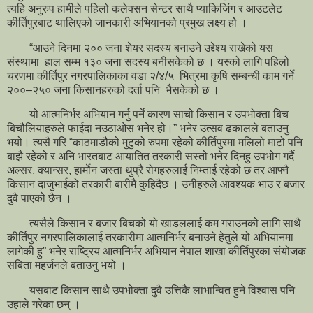
त्यहि अनुरुप हामीले पहिलो कलेक्सन सेन्टर साथै प्याकिजिंग र आउटलेट
कीर्तिपुरबाट थालिएको जानकारी अभियानको प्रमुख लक्ष्य होे ।
“आउने दिनमा २०० जना शेयर सदस्य बनाउने उद्देश्य राखेको यस
संस्थामा हाल सम्म १३० जना सदस्य बनीसकेको छ । यस्को लागि पहिलो
चरणमा कीर्तिपुर नगरपालिकाका वडा २/४/५ भित्रमा कृषि सम्बन्धी काम गर्ने
२००–२५० जना किसानहरुको दर्ता पनि भैसकेको छ ।
यो आत्मनिर्भर अभियान गर्नु पर्ने कारण साचो किसान र उपभोक्ता बिच
बिचौलियाहरुले फाईदा नउठाओस भनेर हो।” भनेर उत्सव ढकालले बताउनु
भयो। त्यसै गरि “काठमाडौको मुटुको रुपमा रहेको कीर्तिपुरमा मलिलो माटो पनि
बाझै रहेको र अनि भारतबाट आयातित तरकारी सस्तो भनेर दिनहु उपभोग गर्दै
अल्सर, क्यान्सर, हार्माेन जस्ता थुप्रै रोगहरुलाई निम्ताई रहेको छ तर आफ्नै
किसान दाजुभाईको तरकारी बारीमै कुहिदैछ । उनीहरुले आवश्यक भाउ र बजार
दुवै पाएको छैन ।
त्यसैले किसान र बजार बिचको यो खाडललाई कम गराउनको लागि साथै
कीर्तिपुर नगरपालिकालाई तरकारीमा आत्मनिर्भर बनाउने हेतुले यो अभियानमा
लागेकी हु” भनेर राष्ट्रिय आत्मनिर्भर अभियान नेपाल शाखा कीर्तिपुरका संयोजक
सबिता महर्जनले बताउनु भयो ।
यसबाट किसान साथै उपभोक्ता दुवै उत्तिकै लाभान्वित हुने विश्वास पनि
उहाले गरेका छन् ।