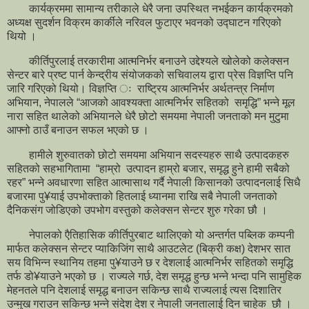
कार्यक्रममा सामान्य तरीकाले धेरै जना उपस्थित नभईकन कार्यक्रमको
अध्यक्ष सुदर्शन विक्रम कार्कीले नरिवल फुटाएर भवनको उद्घाटन गरिएको
थियो ।
कीर्तिपुरलाई तरकारीमा आत्मनिर्भर बनाउने उद्देश्यले खोलेको कलेक्सन
सेन्टर बारे प्रष्ट पार्न केन्द्रीय संयोजकको सचिवालय द्वारा प्रेस विज्ञप्ति पनि
जारि गरिएको थियो। विज्ञप्ति ः राष्ट्रिय आत्मनिर्भर अर्थतन्त्र निर्माण
अभियान, नेपालले “आजको आवश्यक्ता आत्मनिर्भर सहितको समृद्धि” भन्ने मूल
नारा सहित थालेको अभियानले धेरै छोटो समयमा नेपाली जनताको मन मुटुमा
आफ्नो ठाउँ बनाउन सफल भएको छ ।
हामीले शुरुवातको छोटो समयमा अभियान सदस्यहरु साथै उत्पादकहरु
सहितको सहभागितामा “हाम्रो उत्पादन हाम्रो बजार, समृद्ध हुने हामी सबैको
रहर” भन्ने अवधारणा सहित आत्मासाथ गर्दै नेपाली किसानको उत्पादनलाई सिधै
बजारमा पु¥याई उपभोक्ताको हितलाई ध्यानमा राखि सबै नेपाली जनताको
दैनिकसंग जोडिएको उपभोग वस्तुको कलेक्सन सेन्टर शुरु गरेका छौ ।
नेपालको एैतिहासिक कीर्तिपुरबाट थालिएको यो अन्तर्गत पब्लिक कम्पनी
मार्फत कलेक्सन सेन्टर प्याकिजिंग साथै आउटलेट (बिक्री कक्ष) देशभर सात
सय विभिन्न स्थानिय तहमा पु¥याउने छ र देशलाई आत्मनिर्भर सहितको समृद्धि
तर्फ डो¥याउने भएको छ । राज्यले गर्छ, देश समृद्ध हुन्छ भन्ने भन्दा पनि सामुहिक
मेहनतले पनि देशलाई समृद्ध बनाउन सकिन्छ साथै राज्यलाई त्यस दिशातिर
उन्मुख गराउन सकिन्छ भन्ने संदेश देश र नेपाली जनतालाई दिन चाहेक छौ ।