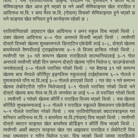
थियो । यस प्रतियोगितामा उत्कृष्ट प्रदर्शन गर्दै पुष्पसदन र कीर्ति मा.वि
सेमिफाइनल खेल आज हुने भएको छ भने अर्को सेमिफाइनल खेल राराहिल र
आदिनाथ मा.वि. र बाघ भैरव मा.वि. (गोदाम) विचको सेमिफाइनल हुने भएको छ
भने फाइनल खेल शनिवार हुने कार्यक्रम रहेको छ ।
प्रतियोगिताको उद्घाटन खेल आदिनाथ र अनर स्कुल विच भएको थियो ।
उक्त खेलमा आदिनाथ ४–० गोल अन्तरले विजयी भएको थियो । त्यसैगरी
दोस्रो दिनको खेलमा शुभकामनाले क्रिएटिभ एकेडेमी लाई २–८, दोस्रो खेलमा
बाघभैरवले वैष्णवीलाई ट्राइब्रेकरमा ४–१ ले विजय हासिल गरेको थियो ।
त्यसैगरी गत ३० गते सम्पन्न खेलमा राराहिलले साल्भानियालाई ३–१ गोल
अन्तरले त्यसैगरी सोही दिन सम्पन्न दोस्रो खेलमा ग्रीन भिलेज ए. फाउण्डेसनले
जनसेवालाई २–० गोलले पराजित गरेको थियो । गत बैशाख ३१ गते सम्पन्न
खेलमा बाघ भैरवले कीर्तिपुर इङ्गलिस स्कुललाई टाईब्रेकरमा ६–५ गोलले र
पुष्पसदनले पाँगा मा.वि.लाई ३–० गोलले हराएको थियो । गत जेठ १ गते सम्पन्न
खेलमा लेबोरेटरीले ग्रीन भिलेजलाई २–१ गोलले पराजित गरेको थियो भने
दोस्रो खेलमा बाघ भैरव मा.वि.ले जनसेवा क लाई १–० ले पराजित गरेको थियो
। त्यसैगरी २ गतेको खेलमा कीर्ति र राराहिल विजय भएको थियो । यस खेलमा
कीर्तिले शुभकामनालाई २–० गोलले र राराहिल स्कूलले हिमालयन एकेडेमीलाई
५–१ गोलले पराजित गरेको थियो । यस प्रतियोगिताको क्वाटरफाइनल गत
शनिवार आदिनाथ मा.वि. र बाघभैरव मा.वि.(गोदाम) विच भएको थियो । त्यसैगरी
दोस्रो क्वाटर फाइनल खेल बाघभैरव बोर्डिङ्ग र कीर्ति विच भएको थियो ।
त्यसैगरी अर्को क्वाटर फाइनल खेल गत आइतवार राराहिल र लेबोरेटरी विच
तथा पुष्पसदन र ग्रीन भिलेज ए.फा. विच भएको थियो जस्मा राराहिलले