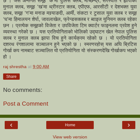
छ । जस अन्तर्गत समूह ‘क’मा पुलिस क्लब, मच्छिन्द्र, सरस्वति र झापाको
मुनाल क्लब, समूह ‘ख’मा थ्रीस्टार क्लब, एपीएफ, आरसीटी र देशभक्त युवा
क्लब, समूह ‘ग’मा मनाङ मस्र्याङदी, आर्मी, संकटा र टुसाल युवा क्लब र समूह
‘घ’मा हिमालयन शेर्पा, जावलाखेल, फ्रेन्डसक्लब र ब्वाइज युनियन क्लब रहेका
छन । प्रत्येक समूहको विजेता र उपविजेता टिम क्वार्टर फाइनलमा प्रवेश हुने
व्यवस्था गरेको छ । यस प्रतियोगिताको भोलिको उद्घाटन खेल नेपाल पुलिस
क्लब र मुनाल क्लब झापा विच हुने कार्यक्रम रहेको छ । यो प्रतियोगिता
दशरथ रंगशालामा सञ्चालन हुने भएको छ । स्मरणरहोस् यस अघि ब्रिटिस
गोर्खा कप नामबाट सञ्चालित यो प्रतियोगिता यो संस्करणदेखि गोर्खाकप भएको
हो ।
raj shrestha
at
9:00 AM
Share
No comments:
Post a Comment
‹
›
Home
View web version