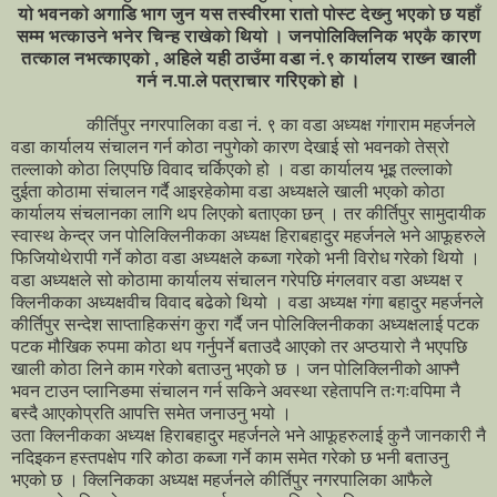
यो भवनको अगाडि भाग जुन यस तस्वीरमा रातो पोस्ट देख्नु भएको छ यहाँ
सम्म भत्काउने भनेर चिन्ह राखेको थियो । जनपोलिक्लिनिक भएकै कारण
तत्काल नभत्काएको , अहिले यही ठाउँमा वडा नं.९ कार्यालय राख्न खाली
गर्न न.पा.ले पत्राचार गरिएको हो ।
कीर्तिपुर नगरपालिका वडा नं. ९ का वडा अध्यक्ष गंगाराम महर्जनले
वडा कार्यालय संचालन गर्न कोठा नपुगेको कारण देखाई सो भवनको तेस्रो
तल्लाको कोठा लिएपछि विवाद चर्किएको हो । वडा कार्यालय भूइ तल्लाको
दुईता कोठामा संचालन गर्दै आइरहेकोमा वडा अध्यक्षले खाली भएको कोठा
कार्यालय संचलानका लागि थप लिएको बताएका छन् । तर कीर्तिपुर सामुदायीक
स्वास्थ केन्द्र जन पोलिक्लिनीकका अध्यक्ष हिराबहादुर महर्जनले भने आफूहरुले
फिजियोथेरापी गर्ने कोठा वडा अध्यक्षले कब्जा गरेको भनी विरोध गरेको थियो ।
वडा अध्यक्षले सो कोठामा कार्यालय संचालन गरेपछि मंगलवार वडा अध्यक्ष र
क्लिनीकका अध्यक्षवीच विवाद बढेको थियो । वडा अध्यक्ष गंगा बहादुर महर्जनले
कीर्तिपुर सन्देश साप्ताहिकसंग कुरा गर्दै जन पोलिक्लिनीकका अध्यक्षलाई पटक
पटक मौखिक रुपमा कोठा थप गर्नुपर्ने बताउदै आएको तर अप्ठयारो नै भएपछि
खाली कोठा लिने काम गरेको बताउनु भएको छ । जन पोलिक्लिनीको आफ्नै
भवन टाउन प्लानिङमा संचालन गर्न सकिने अवस्था रहेतापनि तःगःवपिमा नै
बस्दै आएकोप्रति आपत्ति समेत जनाउनु भयो ।
उता क्लिनीकका अध्यक्ष हिराबहादुर महर्जनले भने आफूहरुलाई कुनै जानकारी नै
नदिइकन हस्तपक्षेप गरि कोठा कब्जा गर्ने काम समेत गरेको छ भनी बताउनु
भएको छ । क्लिनिकका अध्यक्ष महर्जनले कीर्तिपुर नगरपालिका आफैले