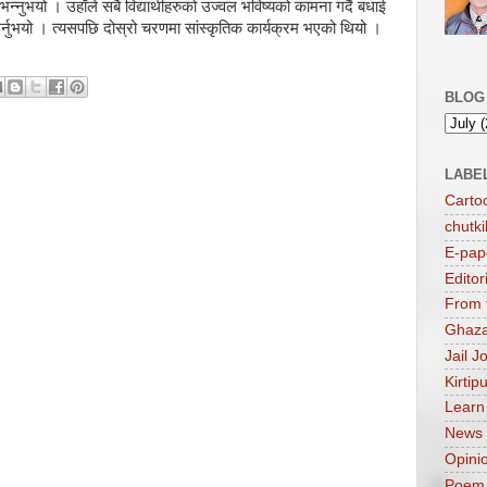
 भन्नुभयो । उहाँले सबै विद्यार्थीहरुको उज्वल भविष्यको कामना गर्दै बधाई
र्नुभयो । त्यसपछि दोस्रो चरणमा सांस्कृतिक कार्यक्रम भएको थियो ।
BLOG
LABE
Carto
chutki
E-pap
Editor
From 
Ghaza
Jail J
Kirtip
Learn
News
Opini
Poem