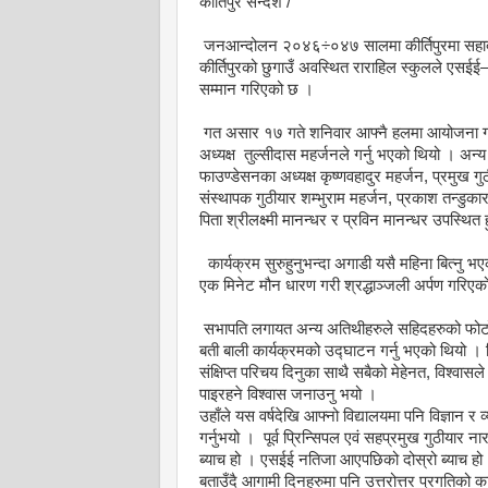
कीर्तिपुर सन्देश /
जनआन्दोलन २०४६÷०४७ सालमा कीर्तिपुरमा सहादत प
कीर्तिपुरको छुगाउँ अवस्थित राराहिल स्कुलले एसईई–२
सम्मान गरिएको छ ।
गत असार १७ गते शनिवार आफ्नै हलमा आयोजना गरिए
अध्यक्ष तुल्सीदास महर्जनले गर्नु भएको थियो । अन
फाउण्डेसनका अध्यक्ष कृष्णवहादुर महर्जन, प्रमुख गु
संस्थापक गुठीयार शम्भुराम महर्जन, प्रकाश तन्डुका
पिता श्रीलक्ष्मी मानन्धर र प्रविन मानन्धर उपस्थित हु
कार्यक्रम सुरुहुनुभन्दा अगाडी यसै महिना बित्नु भ
एक मिनेट मौन धारण गरी श्रद्धाञ्जली अर्पण गरिएक
सभापति लगायत अन्य अतिथीहरुले सहिदहरुको फोटोमा 
बती बाली कार्यक्रमको उद्घाटन गर्नु भएको थियो । प
संक्षिप्त परिचय दिनुका साथै सबैको मेहेनत, विश्वास
पाइरहने विश्वास जनाउनु भयो ।
उहाँले यस वर्षदेखि आफ्नो विद्यालयमा पनि विज्ञान र 
गर्नुभयो । पूर्व प्रिन्सिपल एवं सहप्रमुख गुठीयार
ब्याच हो । एसईई नतिजा आएपछिको दोस्रो ब्याच हो 
बताउँदै आगामी दिनहरुमा पनि उत्तरोत्तर प्रगतिको का