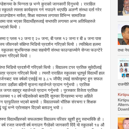
ण्डेशनमा के भिन्नता छ भन्ने कुराको जानकारी दिनुभयो । राराहिल
स्कुलले त्यस्ता कार्यक्रम गर्न नपाउने भएपछि अलग्गै संस्था दर्ता गरेर
उण्डेशन मार्फंत, शिक्षा स्वास्थ्य लगायत विभिन्न सामाजिक
षामा पास भएका विद्यार्थीहरुलाई सभापति लगायत अन्य अतिथिहरुले
नु भएको थियो ।
र्नेहरुमा ए प्लस १२ जना ए २० जना, बी प्लस १२ जना र बी ४ जना पास
य जीवनको संक्षिप्त भिडियो प्रदर्शन गरिएको थियो । त्यतिबेला हलमा
स्कुलका शुभचिन्तक तथा सहयोगी संस्था फाउन्डाज्योने सेन्जा फउन्टेरे
तथा नेप
 वाचन गरिएको थियो ।
िप्त भिडियो प्रदर्शनी गरिएको थियो । विद्यालय टपर प्रतिक सुवेदीलाई
र प्रदान गरिएको थियो । त्यस्तै राराहिल स्कुलका भूतपुर्व विद्यार्थी हाल
्जनबाट यस वर्षको एसईई मा ३.८५ जीपीए ल्याई सत्वोत्कृष्ट हुन सफल
राजनीत
 हजार उहाँका बहिनी सृजना महर्जनले प्रदान गर्नुभयो । प्रतिक
पल जगत वहादुर महर्जनले प्रदान गर्नुभयो । पुरस्कार विजेता प्रतिक
Kirti
्यालयमा १२ वर्ष पढिसकेको बताउँदै सुरुका दिनहरुमा भन्दा अहिले
Kirti
 मन प्रफुल्लित भएको बतायो । विद्यालयको भौतिक संरचना र शिक्षक
Altern
पढुं भन्ने प्रोत्साहन दिएको बताउनु भयो ।
Downl
ना विद्यार्थीहरुको सफलतामा विद्यालय परिवार खुशी हुनु स्वाभाविकै हो ।
 वर्ष रजत जयन्ती वर्ष मनाउन गैरहेको जानकारी दिंदै यो स्कुलको १४ औ