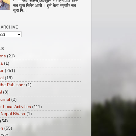
! —जेबी खत्री,कोलमुनि ९ महिनापछि बल्ल
सबै कुरा मिलेर आयो । हुने बेला भएपछि सबै
कुरा मि...
 ARCHIVE
LS
ons
(21)
la
(1)
er
(251)
ial
(19)
the Publisher
(1)
l
(8)
ournal
(2)
ur Local Activities
(111)
 Nepal Bhasa
(1)
(54)
on
(55)
(27)