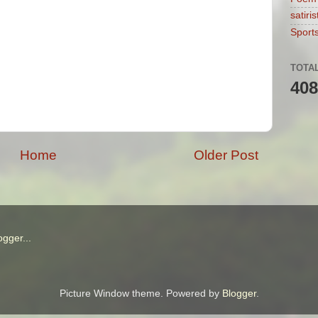
satiris
Sport
TOTA
408
Home
Older Post
Picture Window theme. Powered by
Blogger
.