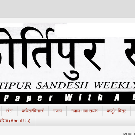
खेल
कविता/चिनाखँ
गजल
नेपाल भाषा सयके
कार्टुन चित्र
 बारेमा (About Us)
PUBL