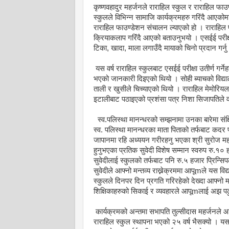
कृष्णवहादुर महर्जनले राराहिल स्कुल र राराहिल फाउ
स्कुलले विभिन्न सामाजि कार्यक्रमहरु गरिंदै आएकोमा 
राराहिल फाउण्डेशन संचालन ल्याएको हो । राराहिल फा
क्रियाकलाप गरिंंदै आएको बताउनुभयो । एसईई परीक्
टिका, खादा, माला लगाउँदै मायाको चिनो प्रदान गर्
यस वर्ष राराहिल स्कुलबाट एसईई परीक्षा उतीर्ण ग
भएको जानकारी दिइएको थियो । सोही ब्याचको विद्याल
ताली र खुसीले चिच्याएको थियो । राराहिल मेमोरियल 
इटालीबाट पठाइएको प्रशंसा पत्र निशा सिजापतिले
स्व.पलिस्था मानन्धरको सम्झनामा उनका बारेमा संक्ष
स्व. पलिस्था मानन्धरका माता पिताको तर्फबाट कदर पत्
जापानमा रहि अध्ययन गरीरहनु भएका श्री सुरोज महर
हुनुभएका प्रतिक सुवेदी विशेष सम्मान स्वरुप रु.१०
सुवेदीलाई स्कुलको तर्फबाट पनि रु.५ हजार प्रिन्सि
सुवेदीले आफ्नो मन्तव्य राख्नेक्रममा आपूmले यस विद
स्कुलले दिनपर दिन प्रगति गरिरहेको देख्दा आफ्नो
शिक्षिकाहरुको सिकाई र व्यवहारले आपूmलाई अझ पढुं 
कार्यक्रमको अन्तमा सभापति तुल्सीदास महर्जनले आफ्
राराहिल स्कुल स्थापना भएको २५ वर्ष भैसक्यो । यस