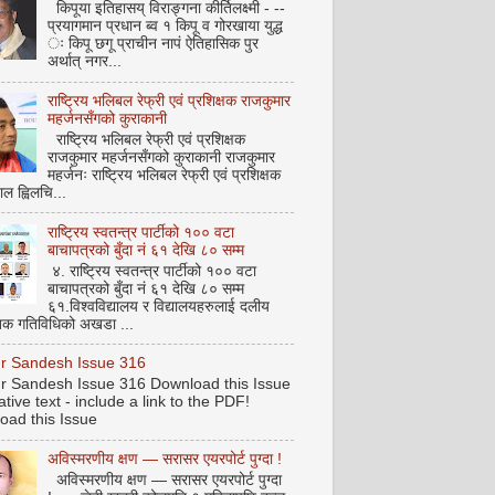
किपूया इतिहासय् विराङ्गना कीर्तिलक्ष्मी - --
प्रयागमान प्रधान ब्व १ किपू व गोरखाया युद्ध
ः किपू छगू प्राचीन नापं ऐतिहासिक पुर
अर्थात् नगर...
राष्ट्रिय भलिबल रेफ्री एवं प्रशिक्षक राजकुमार
महर्जनसँगको कुराकानी
राष्ट्रिय भलिबल रेफ्री एवं प्रशिक्षक
राजकुमार महर्जनसँगको कुराकानी राजकुमार
महर्जनः राष्ट्रिय भलिबल रेफ्री एवं प्रशिक्षक
ाल ह्विलचि...
राष्ट्रिय स्वतन्त्र पार्टीको १०० वटा
बाचापत्रको बुँदा नं ६१ देखि ८० सम्म
४. राष्ट्रिय स्वतन्त्र पार्टीको १०० वटा
बाचापत्रको बुँदा नं ६१ देखि ८० सम्म
६१.विश्वविद्यालय र विद्यालयहरुलाई दलीय
िक गतिविधिको अखडा ...
pur Sandesh Issue 316
pur Sandesh Issue 316 Download this Issue
ative text - include a link to the PDF!
oad this Issue
अविस्मरणीय क्षण — सरासर एयरपोर्ट पुग्दा !
अविस्मरणीय क्षण — सरासर एयरपोर्ट पुग्दा