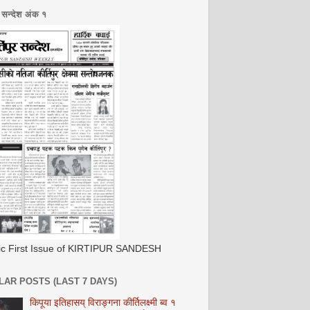
र सन्देश अंक १
ric First Issue of KIRTIPUR SANDESH
AR POSTS (LAST 7 DAYS)
किपूया इतिहासय् विराङ्गना कीर्तिलक्ष्मी ब्व १