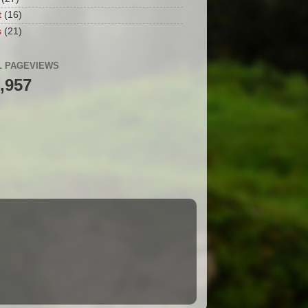
t
(16)
s
(21)
L PAGEVIEWS
,957