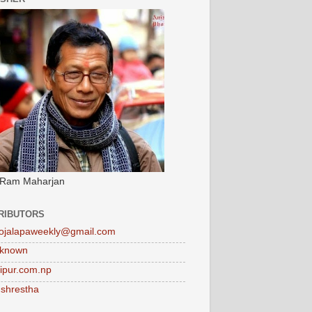
 Ram Maharjan
RIBUTORS
ojalapaweekly@gmail.com
known
tipur.com.np
 shrestha