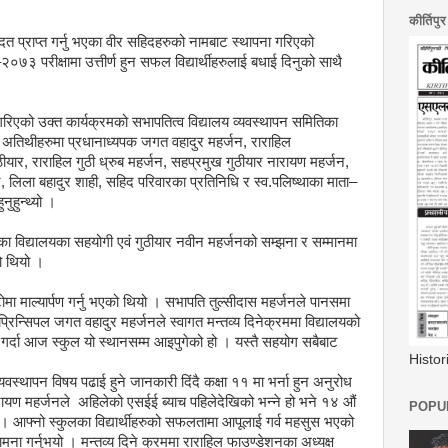
कीर्तिपु
्राप्त गर्नु भएका वीर सहिदहरुको नामबाट स्थापना गरिएको
०७३ परीक्षामा उत्तीर्ण हुन सफल विद्यार्थीहरुलाई बधाई दिनुको साथै
को उक्त कार्यक्रमको सभापतित्व विद्यालय व्यवस्थापन समितिका
्य अतिथीहरुमा प्रधानाध्यपक जगत वहादुर महर्जन, राराहिल
ठीयार, राराहिल गुठी ध्रुब महर्जन, सहप्रमुख गुठीयार नारायण महर्जन,
र, लिला बहादुर शाही, सहिद परिवारका प्रतिनिधि र स्व.पलिष्थाका माता–
नुहुन्थ्यो ।
एका विद्यालयका सहयोगी एवं गुठीयार नवीन महर्जनको सम्झना र सम्मानमा
ो थियो ।
माल्यार्पण गर्नु भएको थियो । सभापति तुल्सीदास महर्जनले पानसमा
्रिन्सिपल जगत वहादुर महर्जनले स्वागत मन्तव्य दिनेक्रममा विद्यालयको
ले गर्दा आज स्कुल यो स्थानसम्म आइपुगेको हो । यस्तै सहयोग सबैबाट
Histo
व्यवस्थापन विषय पढाई हुने जानकारी दिंदै कक्षा ११ मा भर्ना हुन अनुरोध
 नारायण महर्जनले अहिलेको एसईई ब्याच पहिलेदेखिको भन्ने हो भने १४ औं
POPUL
। आफ्नो स्कुलका विद्यार्थीहरुको सफलतामा आपूलाई गर्व महसुस भएको
मना गर्नुभयो । मन्तव्य दिने क्रममा राराहिल फाउण्डेशनका अध्यक्ष