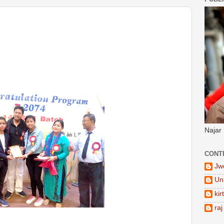
Najar
CONT
Jw
Un
kir
raj