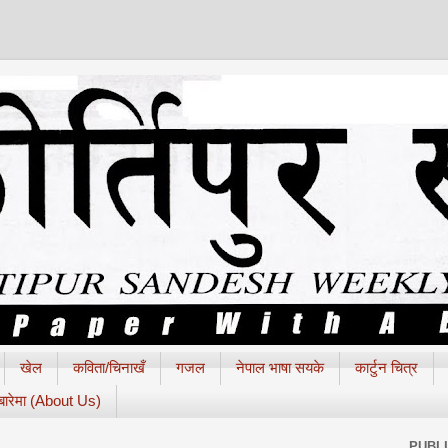
खेल
कविता/चिनाखँ
गजल
नेपाल भाषा सयके
कार्टुन चित्र
 बारेमा (About Us)
PUBL