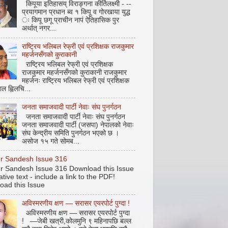
किपूया इतिहासय् विराङ्गना कीर्तिलक्ष्मी - --
प्रयागमान प्रधान ब्व १ किपू व गोरखाया युद्ध
ः किपू छगू प्राचीन नापं ऐतिहासिक पुर
अर्थात् नगर...
राष्ट्रिय भलिबल रेफ्री एवं प्रशिक्षक राजकुमार
महर्जनसँगको कुराकानी
राष्ट्रिय भलिबल रेफ्री एवं प्रशिक्षक
राजकुमार महर्जनसँगको कुराकानी राजकुमार
महर्जनः राष्ट्रिय भलिबल रेफ्री एवं प्रशिक्षक
ाल ह्विलचि...
जनता समाजवादी पार्टी नेवाः संघ पुनर्गठन
जनता समाजवादी पार्टी नेवाः संघ पुनर्गठन
जनता समाजवादी पार्टी (जसपा) नेपालको नेवाः
संघ केन्द्रीय समिति पुनर्गठन भएको छ ।
असोज १५ गते सोमब...
pur Sandesh Issue 316
pur Sandesh Issue 316 Download this Issue
ative text - include a link to the PDF!
oad this Issue
अविस्मरणीय क्षण — सरासर एयरपोर्ट पुग्दा !
अविस्मरणीय क्षण — सरासर एयरपोर्ट पुग्दा
! —जेबी खत्री,कोलमुनि ९ महिनापछि बल्ल