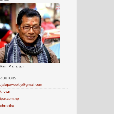
 Ram Maharjan
RIBUTORS
ojalapaweekly@gmail.com
known
tipur.com.np
 shrestha