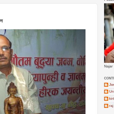
्न
Najar
CONT
Jw
Un
kir
raj