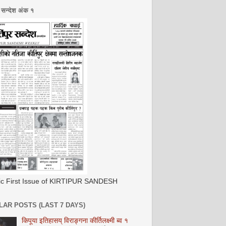
र सन्देश अंक १
ric First Issue of KIRTIPUR SANDESH
AR POSTS (LAST 7 DAYS)
किपूया इतिहासय् विराङ्गना कीर्तिलक्ष्मी ब्व १