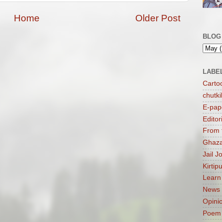
Home
Older Post
BLOG
LABE
Carto
chutki
E-pap
Editor
From 
Ghaza
Jail J
Kirtip
Learn
News
Opini
Poem