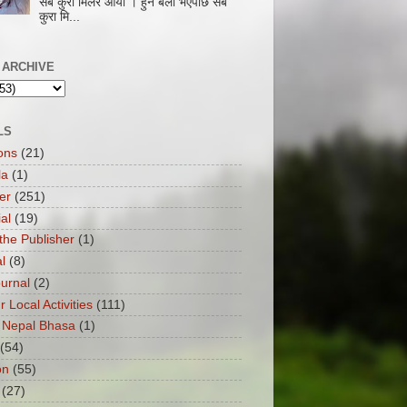
सबै कुरा मिलेर आयो । हुने बेला भएपछि सबै
कुरा मि...
 ARCHIVE
LS
ons
(21)
la
(1)
er
(251)
ial
(19)
the Publisher
(1)
l
(8)
ournal
(2)
ur Local Activities
(111)
 Nepal Bhasa
(1)
(54)
on
(55)
(27)