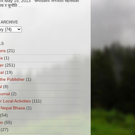
धवार May 15, 2013 सम्पादकीय जनजाति महासंघको
ृत्व र चुनौति ...
 ARCHIVE
LS
ons
(21)
la
(1)
er
(251)
ial
(19)
the Publisher
(1)
l
(8)
ournal
(2)
ur Local Activities
(111)
 Nepal Bhasa
(1)
(54)
on
(55)
(27)