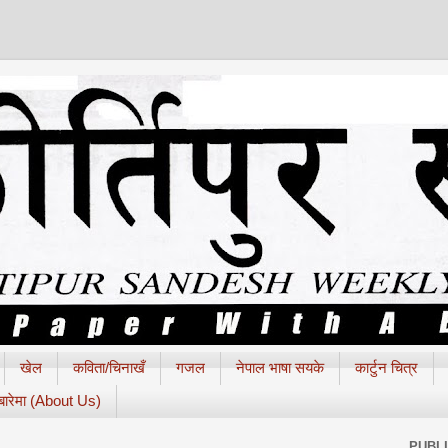
खेल
कविता/चिनाखँ
गजल
नेपाल भाषा सयके
कार्टुन चित्र
 बारेमा (About Us)
PUBL