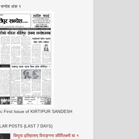
र सन्देश अंक १
ric First Issue of KIRTIPUR SANDESH
AR POSTS (LAST 7 DAYS)
किपूया इतिहासय् विराङ्गना कीर्तिलक्ष्मी ब्व १