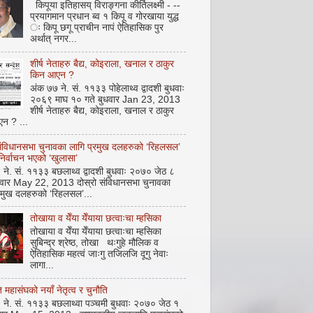
किपूया इतिहासय् विराङ्गना कीर्तिलक्ष्मी - --
प्रयागमान प्रधान ब्व १ किपू व गोरखाया युद्ध
ः किपू छगू प्राचीन नापं ऐतिहासिक पुर
अर्थात् नगर...
शीर्ष नेताहरु बैद्य, कोइराला, खनाल र ठाकुर
किन आएन ?
अंक ७७ ने. सं. ११३३ पोहेलाथ्व द्वादशी बुधवाः
२०६९ माघ १० गते बुधवार Jan 23, 2013
शीर्ष नेताहरु बैद्य, कोइराला, खनाल र ठाकुर
न ? ...
संविधानसभा चुनावका लागि प्रमुख दलहरुको ‘रिहलसल’
 निर्वाचन भएको ‘खुलासा’
ने. सं. ११३३ बछलाथ्व द्वादशी बुधवाः २०७० जेठ ८
धवार May 22, 2013 दोस्रो संविधानसभा चुनावका
रमुख दलहरुको ‘रिहलसल’...
तोखाया व येँया येँयाया छत्वाःचा म्हसिका
तोखाया व येँया येँयाया छत्वाःचा म्हसिका
सुबिन्द्र श्रेष्ठ, तोखा थःगुहे मौलिक व
ऐतिहासिक महत्वं जाःगु तजिलजि दूगु नेवाः
लागा...
महासंघको नयाँ नेतृत्व र चुनौति
ने. सं. ११३३ बछलाथ्वा पञ्चमी बुधवाः २०७० जेठ १