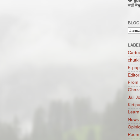
गते बु
नयाँ नेत
BLOG
LABE
Carto
chutki
E-pap
Editor
From 
Ghaza
Jail J
Kirtip
Learn
News
Opini
Poem