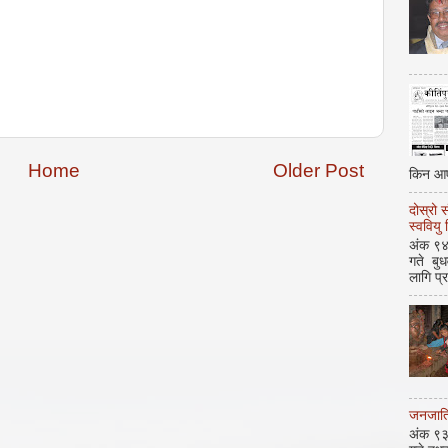
Home
Older Post
किन आए
दोस्रो 
स्ववियु
अंक ९४ 
गते बु
लागि प्
जनजाति 
अंक ९३ 