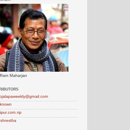
 Ram Maharjan
RIBUTORS
ojalapaweekly@gmail.com
known
tipur.com.np
 shrestha