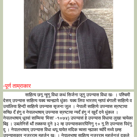
-पूर्ण ताम्राकार
                  साहित्य छगू न्हूगु विधा कथं सिर्जना जूगु उपन्यास विधा खः । पश्चिमी 
देसय् उपन्यास साहित्य यक्व च्वन्ह्याये धुंकाः यक्व लिपा भारतय् न्हापां बंगाली साहित्ये व 
उयांलिया हिन्दी साहित्ये उपन्यास सृजना जुल । नेपाली साहित्ये उपन्यास स्रष्टाया 
सच्छि दँ हंगु व नेपालभाषाय् उपन्यास स्रष्टाया न्यदँ हंगु नं खुदँ दये धुंकल । 
नेपालभाषाय् धूस्वां साय्मिया 'मिसा' -१०७४) उपन्यासं हे उपन्यास विधाया लुखा चायेका 
बिइ । उबलेनिसें थौं तक्कया दुने ३२ म्ह उपन्यासकारपिनिगु ९० गू ति उपन्यास पिदंगु 
दु । नेपालभाषाय् उपन्यास विधा थपू यायेत मदिक च्वसा न्ह्याका च्वंपिं मध्ये छम्ह 
उपन्यासकार नजरराम महर्जन खः । नेपालभाषा साहित्य नजरराम महर्जनजुं दकले 