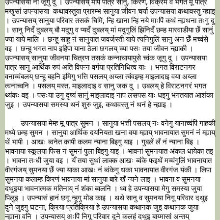
उपन्यासया नां जूगु दु । उपन्यासय् मेपिं पात्र सानु, किरण, विक्रम व भगत मू पात्र 
मखुसां उपन्यासया  कथावस्तुया प्रारम्भ सानुया जीवन चर्या उपन्यासया कथावस्तु न्ह्याइ 
। उपन्यासय् सानुया परिवार तसकं चिमि, न्हि खाना न्हि नये माःपिं कथं न्ह्यथना तःगु दु 
। सानु निदँ दुबलय् बौ मदुगु व प्यदँ दुबलय् मां मदुगुलिं झिंनिदँ छम्ह मारवाडीया छेँ सानुं 
ज्या याये मालि । छन्हू साहु नं सानुयात जवर्जस्ती याये त्यनिगुलिं सानु अन छेँ मच्वंसे 
वइ । छन्हू भगत नाप इहिपा याना ठेला छगलय् च्या पसः तया जीवन न्ह्याकी । 
उपन्यासय् सानुया जीवनया चित्रण तसकं कन्नाचायापुसे च्वंक जूगु दु । उपन्यासया 
पात्र सानु आर्थिक रुपं अति विपन्न वर्गया प्रतिनिधित्व याः । भगत विराटनगर 
वनाच्वंबलय् छन्हू बहनि इमिगु भत्ति पसलय् अय्ला त्वंवइम्ह माइलादाइ वया अय्ला 
त्वनाच्वनि । पसलय् मस्त, माइलादाइ व सानु जक दु । उबलय् हे विराटनगरं भगत 
थ्यंकः वइ । पसःया उगु दृष्यं सानुं माइलादाइ नाप लसपस याः धइगु भगतयात आशंका 
	उपन्यासया मेम्ह मू पात्र सुमन । सानुया भत्ती पसलय् नः वनेगु यानाच्वंपिं गाहकी 
मध्ये छम्ह सुमन । सानुया आर्थिक दयनियता खना वया म्ह्याय् भावनायात सुमनं नं म्ह्याय् 
थें भापी । आखः ब्वनेत कापी कलम न्याना बिइगु याइ । गुबलें लँ नं न्याना बिइ । 
भावनाया स्कूलया फिस नं सुमनं पुला बिइगु याइ । भावनां सुमनयात अंकल धायेका तइ 
। भावना तःधी जुया वइ । यँ तया सुथां लाक्क आखः ब्वंके फइथें मच्वंगुलिं भावनायात 
वीरगंजय् सुमनया छेँ ज्या याका आखः नं ब्वंकेगु धका भावनायात वीरगंज यंकी । लिपा 
सुमनया कलाम्ह किरणं भावनाया मां सानुया बारे खँ न्यने लाइ । भावना व सुमनया 
दथुइया भावनात्मक मतिनाय् नं शंका ब्वलनि । थ्व हे उपन्यासया मेगु समस्या जुया 
पिलुइ । उपन्यासं हानं छगू न्हूगु मोड काइ । थथे सानु व सुमनया निगू परिवार दथुइ 
दुने जुइगु घटना, क्रिया प्रतिक्रिया हे उपन्यासया कथानक जुइ कथानक जुया 
न्ह्याना वनि । उपन्यासय् अःपिं निगू परिवार दुने कलहं दथुइ बाय्मासां अन्तय् 