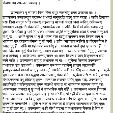
	उपन्यासया मू समस्या मिसा-मिजं दथुइ ब्वलनीगु शंका उपशंका खः । 
उपन्यासया कथावस्तुया प्रारम्भ हे भगतं सानुप्रति याइगु शंकां न्ह्याइ । बहनि लिबाक्क 
पसः तिना सानुया भत्ति पसलय् माइलादाइ याकचां अय्ला त्वना च्वनिगु खनिबलय् 
भगतयात सानुप्रति शंका वनिगु स्वाभाविक खः । उकिं "छिमि मां अंकलयाम्ह जुइ 
धुंकाः जिं ययेकां छु याये ?" धकाः भगतया धापूतिं सानुप्रतिया शंकां हे भगत सानुपाखे 
बाःगु खः । अथेहे सुमनं थःगु छेँ भावना यात हइगु व सुमनया कला किरणं सानु व 
भावनाया बारे तवालय् बांमलाःगु खँ न्यनी । उकिं "भावनाया मांलिसे छं वीरगजंनिसें हे 
स्वापू दुगु हँ । उकिं भातम्हं वयात त्वतावंगु हं । भावना छ पाखें दुम्ह म्ह्याय् खः हँ ।" 
धका किरणया म्हुतुं पिज्वयेका सुमनयात शंका याइ । थ्व उपन्यासया निगूगु मू समस्या 
कथं खनेदइ । थ्वकिंयानाः अन्तय् समनं थः कला किरण व काय् विक्रमनाप बाया 
च्वने मालि । उपन्यासया छगू मू कथानक थ्व खः । थुकिया लिच्वलं उपन्यासया 
कथानक न्ह्याःन्ह्यां वनी । उपन्यासया कथानक न्ह्याकेगु झ्वलय् त्वालय्च्वंपिं 
हुल्याहातय्पाखें भावनां थःगु इज्जत लुटे मयायेकेत कविताया छेँय् स्वचा द्यना वइ । थुकिं 
सुमनयात भावना स्यने धुंकूम्ह खःला धयागु शंका वनि । थुकिया परिक्षण यायेगु क्रमय् 
विराटनगरया छगू होटेलय् सुमनं भावनायात लसपस यायेगु कुतः याइ, उपन्यासय् 
आदर्शवादी व चरित्रवानम्ह सुमनं म्ह्याय्थें याना तःम्ह भावनायात लसपस यायेगु पहः 
-ब्अतष्लन) याकातःगु छुं कथं नं स्वाभाविक धाये मछिं । उपन्यासया अन्तय् विक्रमं 
भावनायात लसपस यायेगु कुतः याइ । थ्व बारे विक्रमं "झी छेँया ल्वापुया कारण भावना 
हे खः धका भावना व छिगु -सुमन) सम्बन्ध स्यंकेया लागि जिं कुतः यानागु खः" धकाः 
सुमनयात कनाच्वनि । थुकिं नं शंका व उपशंका हे विक्रमं भावनायात स्यंकेगु कुतः 
याःगु खँ उला ब्यू । उपन्यासय् थःपिं थीथी घटना व कथानकया विकास हे मिजं व 
मिसाया दथुइया शंका उपशंकां यानां जूगुलिं व थःथःवय् असमझारी 