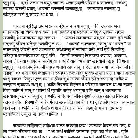
जूगु मदु । मू खँ कलाभात दथुइ सामान्य असमझदारीं परिवार व समाजय् भराय्धंगु 
समस्या ब्वलनी धयागु "भावना" उपन्यासं उलाब्यूगु दु । उपन्यासय् रचनाया मू 
	भारतया प्रसिद्ध उपन्यासकार प्रेमचन्दं धया वंगु दु - "जि उपन्यासयात 
मानवजीवनया चित्र कथं कया । मानवजीवनया प्रकाश यायेगु व उकिया रहस्य 
उलाबीगु हे उपन्यासया मूल तत्व खः ।" थ्वकथं उपन्यासया छगू पक्ष समाज दुने च्वंपिं 
मनूतय्गु जीवन चरित्र उलाबीगु नं खः । "भावना" उपन्यासय् "सानु" व "भावना" या 
न्ह्यानाच्वंगु जीवनी नापं उपन्यासया कथावस्तु नं न्ह्यांन्ह्यां वनी, नापं इपिं निम्हसिगु 
चरित्रया रहस्योदघाटन जुजुं वनि । नेपाली समाजय् मिसातय्त अशक्त, असहाय, 
नीरस जीवनया पर्यायकथं स्वयेगु या । थ्वकियात "भावना" उपन्यासं न्ह्यसः चिं थना 
ब्यूगु दु । मचाबलय् हे मां-बौ मदुम्ह अनाथ खः सानु । ठेला छगः तया च्या मिया जीवन 
न्ह्याका, थः भात भगतं त्वतावनं नं स्वम्ह मस्तय्त माःगु फुक्क लालन पालन याना अन्तय् 
थःगु व्यापार "रेष्टुरा एण्ड बार" य् हीका सुथांलाक्क जीवन हनेत सफलम्ह नारीकथं 
सानुयात न्ह्यब्वयाः तःगु दु । थ्वकिं निरन्तर मिहेनत व परिश्रम यानावन धाःसा न्ह्याम्ह 
मिसा जाति नं सानु व भावनां थें प्रगति यायेफु धयागुया दसि सानु व भावनायात 
उपन्यासय् न्ह्यथना ब्यूगु दु । थ्वकिं नारिवर्गया जीवन सुथां लाक्क न्ह्याकेत निरन्तर 
न्ह्यज्याःवनेत प्रेरणा बी, नारीवर्गयात उत्साहित यानाबी । थ्व दृष्टिकोणं भावना उपन्यास 
धाथें ल्वः । थ्वकिं नारीवर्गयाके आशावादी भावना थना बिइगुलिं भावना उपन्यास 
	पाश्चात्य साहित्यया समीक्षक राल्फ फक्सया कथं "उपन्यास केवल गद्य मखु, व 
ला मानव जीवनया गद्य खः ।" थ्व कथं साहित्ये उपन्यास वृहत गद्य विधा खः, गुकि 
मानवजीवनया दुःख सुखं थ्याःगु बाखंयात कलात्मक कल्पनां लसां बिया न्ह्यब्वया बिइ । 