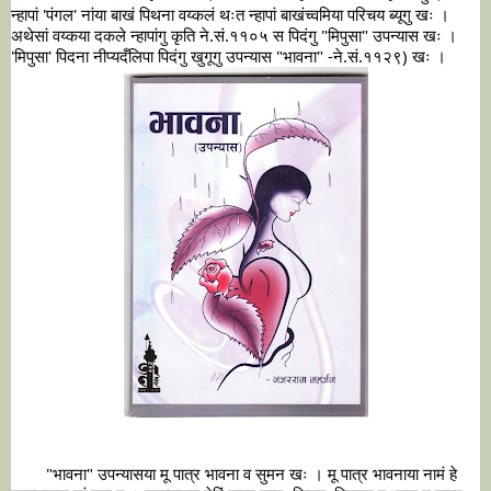
न्हापां 'पंगल' नांया बाखं पिथना वय्कलं थःत न्हापां बाखंच्वमिया परिचय ब्यूगु खः । 
अथेसां वय्कया दकले न्हापांगु कृति ने.सं.११०५ स पिदंगु "मिपुसा" उपन्यास खः । 
	"भावना" उपन्यासया मू पात्र भावना व सुमन खः । मू पात्र भावनाया नामं हे 