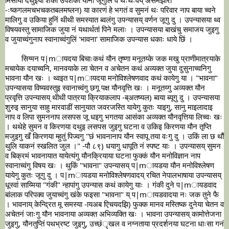
-ःष्कगलमचभचकतबलमष्लन) या कारणं हे भगतं व सुमनं थः परिवार नाप बाया च्वने 
मालिगु व उकिया हुनिं थीथी समस्यात ब्वलंगु उपन्यासय् वर्णन जूगु दु । उपन्यासया थ्व 
विषयवस्तु सामाजिक जुया नं यथार्थतां पिने मलाः । उपन्यासया बाखंचु समाजय जुइगु 
	सिग्मन प|mायदया बिचाःकथं यौन तृष्णा मनूतय्के जक मखु प्राणीमात्रयाके 
मचायेक दयाच्वनि, मानवयाके ला चेतन व अचेतन कथं अव्यक्त जुया दुसुनाच्वनिगु 
भावना यौन खः । थ्वइत प|mायदया मनोविश्लेषणवाद कथं कायेगु या । "भावना" 
उपन्यासया विष्यवस्तुइ स्वानाच्वंगु छगू पक्ष यौनवृत्ति खः । मनूतय्गु अव्यक्त यौन 
प्रवृत्ति उपन्यासय् थीथी पात्रया क्रियाकलाप -ब्अतष्यल) ब्वया ब्यूगु दु । उपन्यासया 
शुरुइ सानुया साहु मारवाडीं सानुयात जवरजस्ति यायेगु कुतः याइगु, सानु माइलादाइ 
नाप व लिपा सुमननाप लसपस जू धइगु भगतया आसंका अव्यक्त यौनवृत्तिया लिच्वः खः 
। थथेहे सुमन व किरणया दथुइ लसपस जुइगु घटना व उकिइ किरणया यौन तृप्ति 
मजुइगु खँ किरणया म्हुतुं पिज्वगु "छं भावनानाप यौन स्वापू तया वःगु दु । उकिं ला छ थौं 
थुलि याकनं स्खलित जुल ।" -पौ ८९) धयागु धापूति नं स्पष्ट याः । उपन्यासय् सुमन 
व बिक्रमं भावनायात यायेत्यंगु यौनक्रियाया घटना फुक्कं यौन मनोविज्ञान नाप 
स्वानाच्वंगु विषय खः । थुकिं "भावना" उपन्यासय् प|mायडया यौन मनोविश्लेषण 
यायेगु कुतः जूगु दु । प|mायडया मनोविश्लेषणवादय् रचित नेपालभाषाया उपन्यासय् 
धूस्वां साय्मिया "गंकी" न्हापांगु उपन्यास कथं कायेगु याः । गंकी दुने प|mायडवाद 
बांलाक परिपक्व जुयाच्वंगु खंके फइसा "भावना" य् प|mायडवादया नः जक तुने फै 
। भावनाय् केन्दि्रत मू समस्या -ायअब एिचयदझि) फुक्क मानव मस्तिष्क दुनेया चेतन व 
अचेतनं जाःगु यौन भावनाया अव्यक्त अभिव्यक्ति खः । भावना उपन्यासय् कामोत्तेजना 
जुइगु, यौनतुप्तिं पथभ्रष्ट जुइगु, उच्छंृखल व नग्नताया प्रदर्शनया घटना धाःसा गनं 