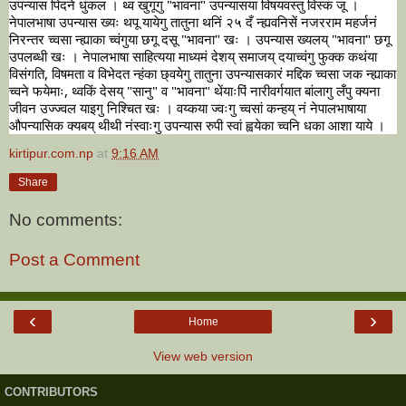
उपन्यास पिदने धुंकल । थ्व खुगूगु "भावना" उपन्यासया विषयवस्तु विस्कं जू । 
नेपालभाषा उपन्यास ख्यः थपू यायेगु तातुना थनिं २५ दँ न्ह्यवनिसें नजरराम महर्जनं 
निरन्तर च्वसा न्ह्याका च्वंगुया छगू दसू "भावना" खः । उपन्यास ख्यलय् "भावना" छगू 
उपलब्धी खः । नेपालभाषा साहित्यया माध्यमं देशय् समाजय् दयाच्वंगु फुक्क कथंया 
विसंगति, विषमता व विभेदत न्हंका छ्वयेगु तातुना उपन्यासकारं मद्दिक च्वसा जक न्ह्याका 
च्वने फयेमाः, थ्वकिं देसय् "सानु" व "भावना" थेंयाःपिं नारीवर्गयात बांलागु लँपु क्यना 
जीवन उज्ज्वल याइगु निश्चित खः । वय्कया ज्वःगु च्वसां कन्हय् नं नेपालभाषाया 
औपन्यासिक क्यबय् थीथी नंस्वाःगु उपन्यास रुपी स्वां ह्वयेका च्वनि धका आशा याये ।
kirtipur.com.np
at
9:16 AM
Share
No comments:
Post a Comment
‹
›
Home
View web version
CONTRIBUTORS