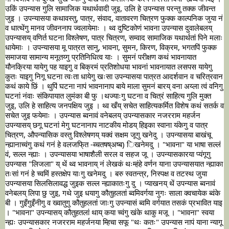
उकिं उपन्यास गुलि सामाजिक यथार्थवादी जुइ, उलि हे उपन्यास परन्तु तक्क जीवन्त 
जुइ । उपन्यासया कथावस्तु, पात्र, संवाद, वातावरण चित्रण फुक्क काल्पनिक जुया नं 
व धात्थेंगु मानव जीवननाप ज्वलायेमाः । थ्व दुष्टिकोणं भावना उपन्यास दुवालेबलय् 
उपन्यासय् वणिर्त घटना विश्लेषण, पात्र चित्रण, सम्वाद सामाजिक यथार्थतां पिने मलाः 
धायेमाः । उपन्यासया मू पात्रत सानु, भावना, सुमन, किरण, विक्रम, भगतपिं फुक्क 
समाजया सामान्य मनूतय्गु प्रतिनिधित्व याः । सुमनं परीक्षण कथं भावनायात 
यौनक्रिया यायेगु पह याइगु व बिक्रमं प्रतिशोधया भावनां भावनायात लसपस यायेगु 
कुतः याइगु निगू घटना त्वःता धायेगु खःसा उपन्यासया पात्रत आदर्शवान व चरित्रवान 
कथं काये छिं । थुपिं घटना नापं भावनानाप बाये माला सुमनं बारय् वना अय्ला त्वं वनिगु 
घटनां नंवाः संकिपायात लुमंका बी फु ।थज्याःगु घटना व चित्रं साहित्य गुलि मुक्त 
जुइ, उलि हे साहित्य जनपक्षिय जुइ । थ्व खँय् सचेत साहित्यकर्मित विशेष कथं सतर्क व 
सचेत जुइ फयेमाः । उपन्यास ब्वनावं वनेबलय् उपन्यासकार नजरराम महर्जन 
उपन्यासय् छगू घटनां मेगु घटनानाप नाटकीय मोडय् हिइका स्वाना यंकेगु व पात्र 
चित्रण, औपन्यासिक वस्तु विश्लेषणय् यक्वं सक्षम जूगु खनेदु । उपन्यासया बाखंचू 
न्ह्यानाच्वंगु कथं गनं हे वलजफि्त -ब्चतषष्अष्ब) िखनेमदु । "भावना" या भाषा सल्लं 
वं, सल्ल न्ह्याः । उपन्यासया भाषाशैली सरल व सहज जू । उपन्यासकारया प्यंगूगु 
उपन्यास "लिजला" य् थें थ्व भावनाय् नं लेखकं थःम्हंहे वर्णन याना उपन्यासयात न्ह्याका 
तःसां गनं हे च्वमिं हस्तक्षेप याःगु खनेमदु । बरु स्वतन्त्र, निस्पक्ष व तटस्थ जुया 
उपन्यासया सिलसिलावद्ध जुइक सल्ल न्ह्याकातःगु दु । प्याखनय् थें उपन्यास ब्वनावं 
वनेबलय् लिपा छु जुइ, गथे जुइ धयागु कौतुहलतां ब्वमिवर्गया नुगः साला क्वचायेक ब्वंके 
बी । गुइँगुइँनीगु व ख्वातुगु कौतुहलतां जाःगु उपन्यासं ब्वमि वर्गयात तसकं प्रभावित याइ 
। "भावना" उपन्यासय् कौतुहतलां थाय् कया च्वंगु खंके थाकु मजू । "भावना" स्वया 
न्ह्यः उपन्यासकार नजरराम महर्जनया म्हिचा सफू "थः कतः" उपन्यास नापं याना न्यागू 