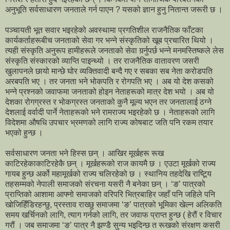
अनुभूति सर्वसाधारण जनताले गर्न पाएन ? यसको ज्ञान हुनु नितान्त जरूरी छ ।
पञ्चायती भूत सवार भइरहेको अवस्थामा प्रगतिशील राजनैतिक फाँटका
कार्यकर्ताहरूबीच जनताको सेवा गर भन्ने संस्कृतिको खूब प्रचारित थियो ।
त्यही संस्कृति अनुरूप हामीहरूले जनताको सेवा गर्र्नुपर्छ भन्ने मनमस्तिष्कले लेस
संस्कृति संस्कारको व्याप्ति पाइन्थ्यो । तर राजनैतिक वातावरण जसरी
खुलापनले छायो मान्छे घोर व्यक्तिवादी बन्दै गए र सबका सब नेता करोडपति
अरबपति भए । तर जनता भने भोकपति र रोगपति भए । अब यो देश कसको
भन्ने प्रश्नको जवाफमा जनताको होइन नेताहरूको मात्र देश भयो । अब यो
देशका रोगग्रस्त र भोकग्रस्त जनताको कुनै मूल्य भएन तर जनतालाई ठग्ने
देशलाई वर्वादी पार्ने नेताहरूको भने रामराज्य भइरहेको छ । नेताहरूको लागि
विदेशमा औषधि उपचार भ्रमणको लागि राज्य कोषबाट जति पनि रकम तयार
भएको हुन्छ ।
सर्वसाधारण जनता भने हिस्स छन् । आखिर मूर्खहरू रूख
काटिरहेकाकाटिरहेकै छन् । मूर्खहरूको राज कायमै छ । एउटा मूर्खको राज्य
गायब हुन्छ अर्को महामूर्खको राज्य चलिरहेको छ । स्थानिय तहदेखि राष्टिूय
तहसम्मको नेपाली समाजको संरचना यसरी नै बनेका छन् । ‘ङ’ पात्रको
प्राप्तिको आशामा आफ्नो समाजको वरिपरि भित्रबाहिर जहाँ पनि जहिले पनि
खोजिहिँडिरहन्छु, प्रस्ताव राख्छु समाजमा ‘ङ’ पात्रको भूमिका खेल्न अलिकति
समय खर्चिनको लागि, त्याग गर्नको लागि, तर जवाफ प्राप्त हुन्छ ( हेरौं र विचार
गरौं । जब समाजमा ‘ङ’ पात्र नै झण्डै सुन्य भइदिन्छ त रूखको संरक्षण कसरी