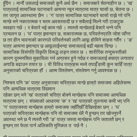
हुँदैन । मानौं उसलाई समाजको कुनै अर्थ छैन । समाजबारे चेतनाहीन छ । ‘ख’
पात्रलाई सामाजिक घटनाबारे अत्यन्त न्यून मात्रामा मात्र चासो छ, चेतना छ ।
तर जागृत अवस्थामा छैन । ‘ग’ पात्र सामाजिक घटनाबारे चासो राख्ने गरे पनि
मान्छे भने नकारात्मक र चरम अवसरवादी छ र सबैलाई मिल्ने गरी टाकटुक
व्यवहार गर्छ । र बेसारे भई काम गर्छ । त्यस्तो मान्छेलाई बेसारे भन्ने पनि
प्रचलन छ । ‘घ’ पात्र इमान्दार छ, सकारात्मक छ, परिवर्तनप्रति जोश जाँगर
छ तर हीन भावनाको कारणले परिवर्तनको लागि आफू होमिने साहस गर्दैन । ‘ङ’
पात्र अत्यन्त इमान्दार छ आफूलाईभन्दा समाजलाई बढी महत्व दिन्छ ।
सामाजिक विसंगति विकृति विरूद्ध लड्न तयार छ । शारीरिक तन्दुरूस्तीको
कारण दुस्मनसित मुकाविला गर्न अग्रसर हुने गर्दछ र समाजलाई बचाएर लगातार
अगाडि बढाउन तयार छ । यी विविध पात्रहरू मध्ये तपाईँ हामी कुन चाहिँ पात्र
अनुसारको चरित्रका हौं । आत्म विश्लेषण, संश्लेषण गर्नु आवश्यक छ ।
निश्चय पनि ‘क’ पात्र अनुसारका चरित्रका मान्छे हाम्रो समाजमा अहिलेसम्म
पनि अत्यधिक मात्रामा विद्यमान
रहेका छन् भने ‘ख’ पात्रको चरित्र बोक्ने मान्छेहरू पनि समाजमा अत्यधिक
मात्रामा छन् । संख्याको आधारमा ‘क’ र ‘ख’ पात्रको तुलनामा कमी भए पनि
‘ग’ पात्रजस्ता मान्छेहरू हाम्रो समाजमा जहीँतहीँ देखिरहेका छन् । ‘घ’
पात्रको चरित्रका मान्छेहरू पनि यो समाजमा धेरै नै हुन्छन् तर खोज्नुपर्ने
अवस्था भने छ नै त्यस्तै गरी ‘ङ’ पात्र जस्ता मान्छेहरू पनि जताततै छन् र
हुन्छन् तर फेला पार्न अलिकति मुस्किल त पर्छ नै ।