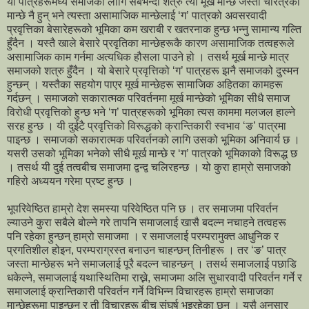
यी पात्रहरूमध्ये समाजको लागि सबभन्दा शत्रु त्यो मूर्ख मान्छे जस्ता चरित्रका
मान्छे नै हुन् भने त्यस्ता असामाजिक मान्छेलाई ‘ग’ पात्रको अवसरवादी
प्रवृत्तिका बेसारेहरूको भूमिका कम खराबी र खतरनाक हुन्छ भन्नु सामान्य गल्ति
हुँदैन । यस्तै खाले बेसारे प्रवृतिका मान्छेहरूकै कारण असामाजिक तत्वहरूले
असामाजिक काम गर्नमा अत्यधिक हौसला पाउने हो । तसर्थ मूर्ख मान्छे मात्र
समाजको शत्रु हुँदैन । यो बेसारे प्रवृत्तिको ‘ग’ पात्रहरू झनै समाजको दुस्मन
हुन्छन् । यस्तैका सहयोग पाएर मूर्ख मान्छेहरू सामाजिक अहितका कामहरू
गर्दछन् । समाजको सकारात्मक परिवर्तनमा मूर्ख मान्छेको भूमिका सीधै समाज
विरोधी प्रवृत्तिको हुन्छ भने ‘ग’ पात्रहरूको भूमिका त्यस काममा मलजल हाल्ने
सरह हुन्छ । यी दुईटै प्रवृत्तिको विरूद्धको क्रान्तिकारी स्वभाव ‘ङ’ पात्रमा
पाइन्छ । समाजको सकारात्मक परिवर्तनको लागि उसको भूमिका अनिवार्य छ ।
यसरी उसको भूमिका भनेको सीधै मूर्ख मान्छे र ‘ग’ पात्रको भूमिकाको विरूद्ध छ
। तसर्थ यी दुई तत्वबीच समाजमा द्वन्द्व चलिरहन्छ । यो कुरा हाम्रो समाजको
गहिरो अध्ययन गरेमा प्रष्ट हुन्छ ।
भूपरिवेष्ठित हाम्रो देश समस्या परिवेष्ठित पनि छ । तर समाजमा परिवर्तन
ल्याउने कुरा सबैले बोल्ने गरे तापनि समाजलाई खासै बदल्न नचाहने तत्वहरू
पनि रहेका हुन्छन् हाम्रो समाजमा । र समाजलाई परम्परामुक्त आधुनिक र
प्रगतिशील होइन, परम्पराग्रस्त बनाउन चाहन्छन् तिनीहरू । तर ‘ङ’ पात्र
जस्ता मान्छेहरू भने समाजलाई पूरै बदल्न चाहन्छन् । तसर्थ समाजलाई पछाडि
धकेल्ने, समाजलाई यथास्थितिमा राख्ने, समाजमा अलि सुधारवादी परिवर्तन गर्ने र
समाजलाई क्रान्तिकारी परिवर्तन गर्ने विभिन्न विचारहरू हाम्रो समाजका
मान्छेहरूमा पाइन्छन् र ती विचारहरू बीच संघर्ष भइरहेका छन् । यसै अनुसार