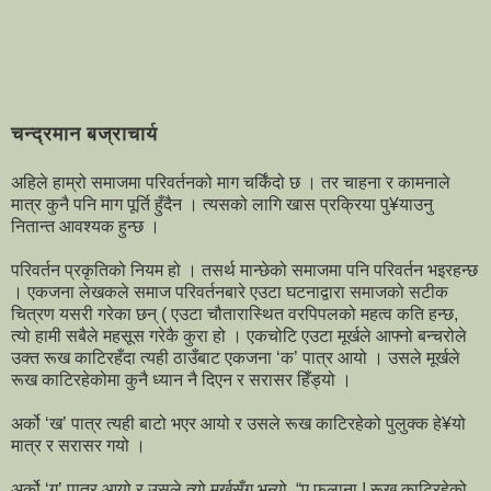
चन्द्रमान बज्राचार्य
अहिले हाम्रो समाजमा परिवर्तनको माग चर्किंदो छ । तर चाहना र कामनाले
मात्र कुनै पनि माग पूर्ति हुँदैन । त्यसको लागि खास प्रक्रिया पु¥याउनु
नितान्त आवश्यक हुन्छ ।
परिवर्तन प्रकृतिको नियम हो । तसर्थ मान्छेको समाजमा पनि परिवर्तन भइरहन्छ
। एकजना लेखकले समाज परिवर्तनबारे एउटा घटनाद्वारा समाजको सटीक
चित्रण यसरी गरेका छन् ( एउटा चौतारास्थित वरपिपलको महत्व कति हन्छ,
त्यो हामी सबैले महसूस गरेकै कुरा हो । एकचोटि एउटा मूर्खले आफ्नो बन्चरोले
उक्त रूख काटिरहँदा त्यही ठाउँबाट एकजना ‘क’ पात्र आयो । उसले मूर्खले
रूख काटिरहेकोमा कुनै ध्यान नै दिएन र सरासर हिँड्यो ।
अर्को ‘ख’ पात्र त्यही बाटो भएर आयो र उसले रूख काटिरहेको पुलुक्क हे¥यो
मात्र र सरासर गयो ।
अर्को ‘ग’ पात्र आयो र उसले त्यो मूर्खसँग भन्यो, “ए फलाना ! रूख काटिरहेको