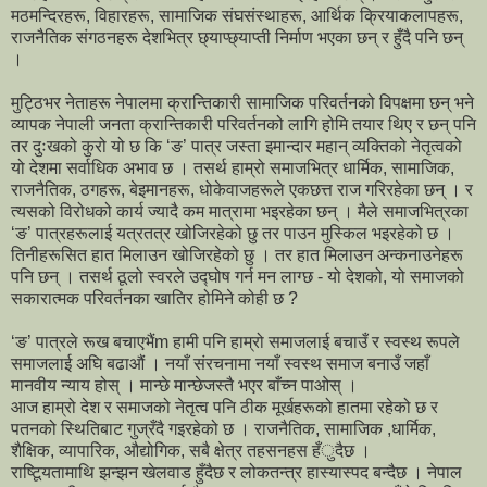
मठमन्दिरहरू, विहारहरू, सामाजिक संघसंस्थाहरू, आर्थिक क्रियाकलापहरू,
राजनैतिक संगठनहरू देशभित्र छ्याप्छ्याप्ती निर्माण भएका छन् र हुँदै पनि छन्
।
मुट्ठिभर नेताहरू नेपालमा क्रान्तिकारी सामाजिक परिवर्तनको विपक्षमा छन् भने
व्यापक नेपाली जनता क्रान्तिकारी परिवर्तनको लागि होमि तयार थिए र छन् पनि
तर दुःखको कुरो यो छ कि ‘ङ’ पात्र जस्ता इमान्दार महान् व्यक्तिको नेतृत्वको
यो देशमा सर्वाधिक अभाव छ । तसर्थ हाम्रो समाजभित्र धार्मिक, सामाजिक,
राजनैतिक, ठगहरू, बेइमानहरू, धोकेवाजहरूले एकछत्त राज गरिरहेका छन् । र
त्यसको विरोधको कार्य ज्यादै कम मात्रामा भइरहेका छन् । मैले समाजभित्रका
‘ङ’ पात्रहरूलाई यत्रतत्र खोजिरहेको छु तर पाउन मुस्किल भइरहेको छ ।
तिनीहरूसित हात मिलाउन खोजिरहेको छु । तर हात मिलाउन अन्कनाउनेहरू
पनि छन् । तसर्थ ठूलो स्वरले उद्घोष गर्न मन लाग्छ - यो देशको, यो समाजको
सकारात्मक परिवर्तनका खातिर होमिने कोही छ ?
‘ङ’ पात्रले रूख बचाएभैंm हामी पनि हाम्रो समाजलाई बचाउँ र स्वस्थ रूपले
समाजलाई अघि बढाऔं । नयाँ संरचनामा नयाँ स्वस्थ समाज बनाउँ जहाँ
मानवीय न्याय होस् । मान्छे मान्छेजस्तै भएर बाँच्न पाओस् ।
आज हाम्रो देश र समाजको नेतृत्व पनि ठीक मूर्खहरूको हातमा रहेको छ र
पतनको स्थितिबाट गुज्रँदै गइरहेको छ । राजनैतिक, सामाजिक ,धार्मिक,
शैक्षिक, व्यापारिक, औद्योगिक, सबै क्षेत्र तहसनहस हँुदैछ ।
राष्टिूयतामाथि झन्झन खेलवाड हुँदैछ र लोकतन्त्र हास्यास्पद बन्दैछ । नेपाल