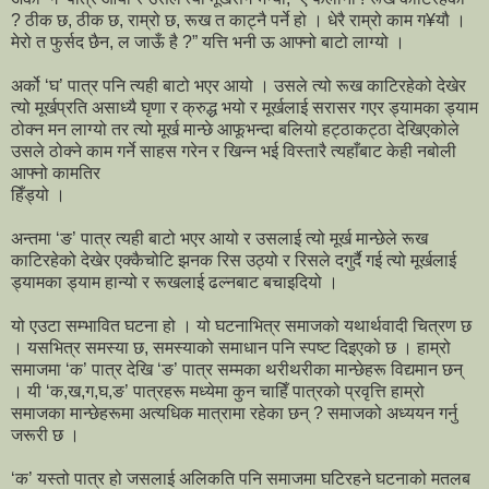
? ठीक छ, ठीक छ, राम्रो छ, रूख त काट्नै पर्ने हो । धेरै राम्रो काम ग¥यौ ।
मेरो त फुर्सद छैन, ल जाऊँ है ?” यत्ति भनी ऊ आफ्नो बाटो लाग्यो ।
अर्को ‘घ’ पात्र पनि त्यही बाटो भएर आयो । उसले त्यो रूख काटिरहेको देखेर
त्यो मूर्खप्रति असाध्यै घृणा र क्रुद्ध भयो र मूर्खलाई सरासर गएर ड्यामका ड्याम
ठोक्न मन लाग्यो तर त्यो मूर्ख मान्छे आफूभन्दा बलियो हट्ठाकट्ठा देखिएकोले
उसले ठोक्ने काम गर्ने साहस गरेन र खिन्न भई विस्तारै त्यहाँबाट केही नबोली
आफ्नो कामतिर
हिँड्यो ।
अन्तमा ‘ङ’ पात्र त्यही बाटो भएर आयो र उसलाई त्यो मूर्ख मान्छेले रूख
काटिरहेको देखेर एक्कैचोटि झनक रिस उठ्यो र रिसले दगुर्दै गई त्यो मूर्खलाई
ड्यामका ड्याम हान्यो र रूखलाई ढल्नबाट बचाइदियो ।
यो एउटा सम्भावित घटना हो । यो घटनाभित्र समाजको यथार्थवादी चित्रण छ
। यसभित्र समस्या छ, समस्याको समाधान पनि स्पष्ट दिइएको छ । हाम्रो
समाजमा ‘क’ पात्र देखि ‘ङ’ पात्र सम्मका थरीथरीका मान्छेहरू विद्यमान छन्
। यी ‘क,ख,ग,घ,ङ’ पात्रहरू मध्येमा कुन चाहिँ पात्रको प्रवृत्ति हाम्रो
समाजका मान्छेहरूमा अत्यधिक मात्रामा रहेका छन् ? समाजको अध्ययन गर्नु
जरूरी छ ।
‘क’ यस्तो पात्र हो जसलाई अलिकति पनि समाजमा घटिरहने घटनाको मतलब