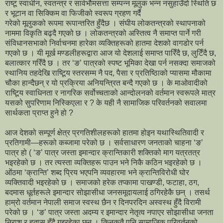
राष्टू स्वाधीन, स्वतन्त्र र सार्वभौमसत्ता सम्पन्न मूलुक भन्न नसुहाउँदो स्थिति छ
र भूटान वा सिक्किम वा फिजीको स्वरूप ग्रहण गर्दै
गरेको मूलुकको रूपमा रूपान्तरित हुँदैछ । संघीय लोकतन्त्रको स्थापनाको
नाममा विकृति बढ्दै गएको छ । लोकतन्त्रको अस्तित्व नै समाप्त पार्ने गरी
संविधानसभाको निर्वाचनमा हारेका व्यक्तिहरूको हातमा देशको वागडोर पर्न
गएको छ । यी मूर्ख मण्डलीहरूद्वारा आज यो देशलाई समाप्त पारिँदै छ, लुटिँदै छ,
बलात्कार गरिँदै छ । तर ‘ङ’ पात्रको स्पष्ट भूमिका देखा पर्न नसक्दा समाजको
स्थानिय तहदेखि राष्टिूय स्तरसम्म नै पद, पैसा र प्रतिष्ठिाको प्यासमा मौकामा
चौका हान्दैछन् र यो प्रक्रिया अनियन्त्रित बन्दै गएको छ । के माओवादीको
राष्टिूय स्वाधिनता र नागरिक सर्वोच्चताको आन्दोलनको वर्तमान स्वरूपले मात्र
यसको सुपरिणाम निस्किएला र ? के यही नै सामाजिक परिवर्तनको सवालमा
सार्थकता प्राप्त हुने हो ?
आज देशको सम्पूर्ण क्षेत्र प्रगतिशीलहरूको हातमा होइन यथास्थितिवादी र
प्रतिगामी—हरूको कब्जामा परेको छ । सर्वसाधारण जनताको चाहना ‘ङ’
पात्र हो ( ‘ङ’ पात्र जस्ता इमान्दार क्रान्तिकारी शक्तिको माग यत्रतत्र
भइरहेको छ । तर त्यस्ता व्यक्तिहरू पाउन भने निकै कठिन भइरहेको छ ।
ओंठमा ‘क्रान्ति’ शब्द प्रिय भएपनि व्यवहारमा भने क्रान्तिविरोधी घोर
व्यक्तिवादी भइरहेको छ । समाजको हरेक तप्कामा पाखण्डी, फटाहा, ठग,
बदमास धूर्तहरूले इमान्दार सोझासीधा जनसमूदायलाई ठगिरहेकै छन् । तसर्थ
हाम्रो वर्तमान नेपाली समाज स्वस्थ छैन र दिनपरदिन अस्वस्थ हुँदै विरामी
परेको छ । ‘ङ’ पात्र जस्ता अदम्य र इमान्दार नेतृत्व नपाएर सोझासीधा जनता
निराश र हतास हुँदै गइरहेका छन् । किनकतै पनि सामाजिक परिवर्तनको