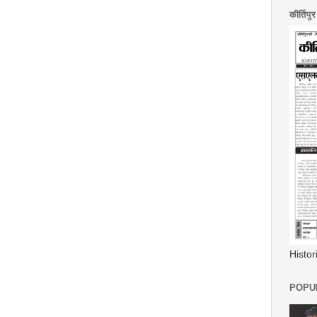
कीर्तिपु
Histo
POPUL