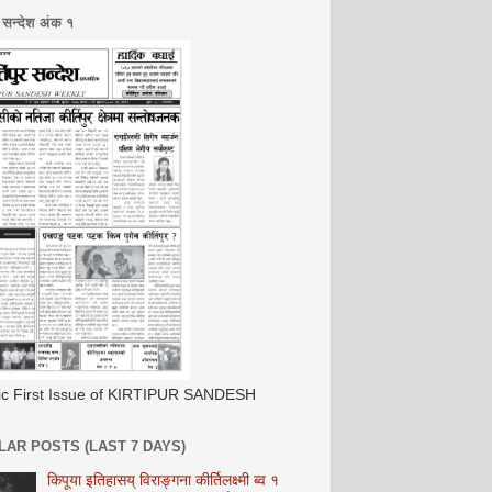
र सन्देश अंक १
ric First Issue of KIRTIPUR SANDESH
AR POSTS (LAST 7 DAYS)
किपूया इतिहासय् विराङ्गना कीर्तिलक्ष्मी ब्व १