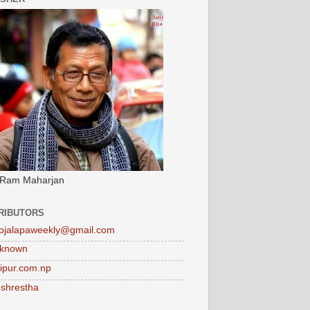
 Ram Maharjan
RIBUTORS
ojalapaweekly@gmail.com
known
tipur.com.np
 shrestha