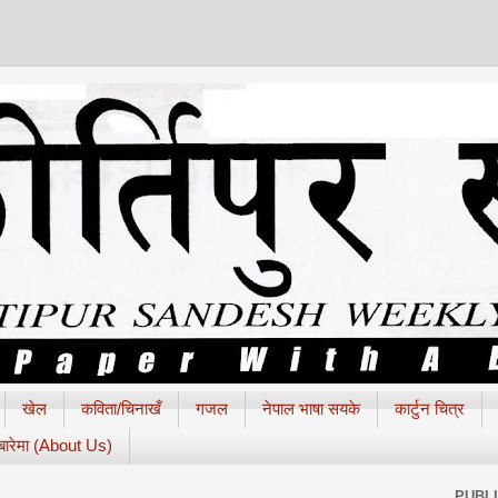
खेल
कविता/चिनाखँ
गजल
नेपाल भाषा सयके
कार्टुन चित्र
 बारेमा (About Us)
PUBL