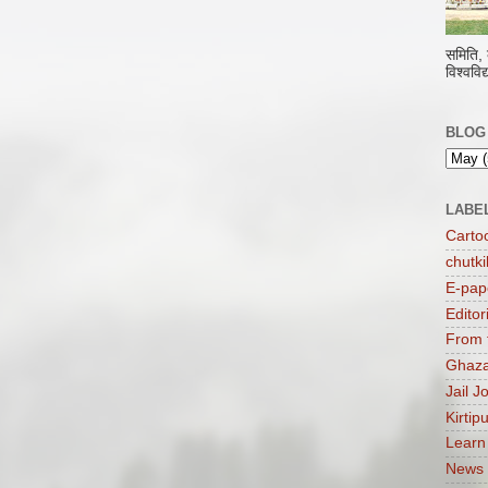
समिति,
विश्वविद
BLOG
LABE
Carto
chutki
E-pap
Editor
From 
Ghaza
Jail J
Kirtip
Learn
News