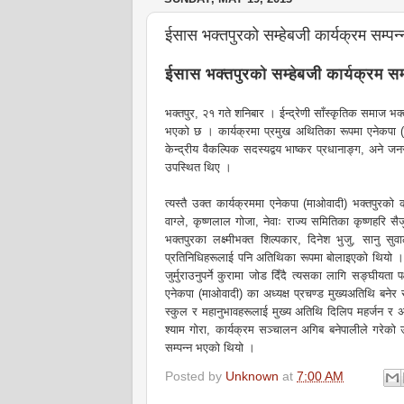
ईसास भक्तपुरको सम्हेबजी कार्यक्रम सम्पन्
ईसास भक्तपुरको सम्हेबजी कार्यक्रम सम्
भक्तपुर, २१ गते शनिबार । ईन्द्रेणी साँस्कृतिक समाज भक्
भएको छ । कार्यक्रमा प्रमुख अथितिका रूपमा एनेकपा (म
केन्द्रीय वैकल्पिक सदस्यद्वय भाष्कर प्रधानाङ्ग, अने 
उपस्थित थिए ।
त्यस्तै उक्त कार्यक्रममा एनेकपा (माओवादी) भक्तपुरक
वाग्ले, कृष्णलाल गोजा, नेवाः राज्य समितिका कृष्णहरि
भक्तपुरका लक्ष्मीभक्त शिल्पकार, दिनेश भुजु, सानु स
प्रतिनिधिहरूलाई पनि अतिथिका रूपमा बोलाइएको थियो । उक
जुर्मुराउनुपर्ने कुरामा जोड दिँदै त्यसका लागि सङ्घीयता
एनेकपा (माओवादी) का अध्यक्ष प्रचण्ड मुख्यअतिथि बनेर स
स्कुल र महानुभावहरूलाई मुख्य अतिथि दिलिप महर्जन र अत
श्याम गोरा, कार्यक्रम सञ्चालन अगिब बनेपालीले गरेको उ
सम्पन्न भएको थियो ।
Posted by
Unknown
at
7:00 AM