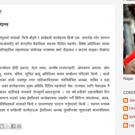
न
पन्न
तपुरको मायाको चिनो बाँड्ने र सम्हेबजी कार्यक्रम हिजो एक समारोह गरेर सम्पन्न
ाओवादी) को केन्द्रीय वैकल्पिक सदस्य दिलिप महर्जन, विशेष अतिथिका रूपमा
जनसाँस्कृतिक महासंघका संयोजक घनश्याम शर्मा पौड्याल र सदस्य मातृका पोखरेल
ो कार्यालय डीपी ढकाल, पे्रम लामा, सन्तोष राजभण्डारी, ओमचरण अमात्य, ओम
 सैजु, भावना, बविता, सुनिल बासु अतिथिका रूपमा सम्बोधन गरिएको थियो । साथै
Najar
ुवालका साथै भक्तपुर नगर पालिकाभित्रका नवनिर्वाचित अध्यक्ष, सचिव र वडा
्त कार्यक्रममा मुख्य अतिथि दिलिप महर्जनले नेवाः राज्यका लागि नेवारहरू नै
 पक्षधर पार्टीलाई जनताले रोज्नुपर्ने बताउनुभयो । गत वर्ष दसैको एकादशिको दिन
CONT
म्पन्न भएको उक्त ईसाँसको कार्यक्रममा सहयोग गर्ने विभिन्न संघसंस्था, क्लब,
Jw
िथिहरूले मायाको चिनो र प्रमाणपत्र प्रदान गर्नुभएको थियो । स्वागत मन्तब्य
Un
क्त ब सम्हेवजी कार्यव्रmम ईसाँसका अध्यक्ष तुल्सीभक्त सुवालको सभापतित्वमा
kir
raj