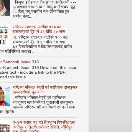
किपूया इतिहासय् विराङ्गना कीर्तिलक्ष्मी - --
प्रयागमान प्रधान ब्व १ किपू व गोरखाया युद्ध
ः किपू छगू प्राचीन नापं ऐतिहासिक पुर
अर्थात् नगर...
राष्ट्रिय स्वतन्त्र पार्टीको १०० वटा
बाचापत्रको बुँदा नं ६१ देखि ८० सम्म
४. राष्ट्रिय स्वतन्त्र पार्टीको १०० वटा
बाचापत्रको बुँदा नं ६१ देखि ८० सम्म
६१.विश्वविद्यालय र विद्यालयहरुलाई दलीय
िक गतिविधिको अखडा ...
pur Sandesh Issue 316
pur Sandesh Issue 316 Download this Issue
ative text - include a link to the PDF!
oad this Issue
राष्ट्रिय भलिबल रेफ्री एवं प्रशिक्षक राजकुमार
महर्जनसँगको कुराकानी
राष्ट्रिय भलिबल रेफ्री एवं प्रशिक्षक
राजकुमार महर्जनसँगको कुराकानी राजकुमार
महर्जनः राष्ट्रिय भलिबल रेफ्री एवं प्रशिक्षक
ाल ह्विलचि...
२०७२ असार २२ गते त्रिभुवन विश्वविद्यालय,
कीर्तिपुर र त्रि.वि.सरोकार समिति, कीर्तिपुर
बीच भएको सम्झौता