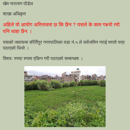
खेम नारायण पौडेल
शाखा अधिकृत
अहिले यो आयोग अस्तित्वमा छ कि छैन ? यसले के काम ग¥यो त्यो
पनि थाहा छैन ।
यसको जवाफमा कीर्तिपुर नगरपालिका वडा नं.५ ले सर्वजमिन गराई यस्तो पत्र
पठाएको थियो ।
विषयः स्पष्ट रुपमा एकिन गरी पठाएको सम्बन्धमा ।