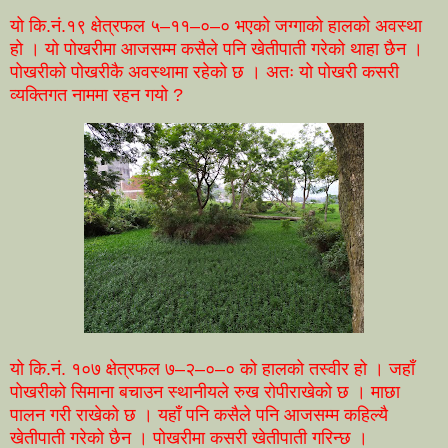
यो कि.नं.१९ क्षेत्रफल ५–११–०–० भएको जग्गाको हालको अवस्था
हो । यो पोखरीमा आजसम्म कसैले पनि खेतीपाती गरेको थाहा छैन ।
पोखरीको पोखरीकै अवस्थामा रहेको छ । अतः यो पोखरी कसरी
व्यक्तिगत नाममा रहन गयो ?
यो कि.नं. १०७ क्षेत्रफल ७–२–०–० को हालको तस्वीर हो । जहाँ
पोखरीको सिमाना बचाउन स्थानीयले रुख रोपीराखेको छ । माछा
पालन गरी राखेको छ । यहाँ पनि कसैले पनि आजसम्म कहिल्यै
खेतीपाती गरेको छैन । पोखरीमा कसरी खेतीपाती गरिन्छ ।