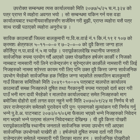
उपरोक्त सम्बन्धमा त्यस कार्यालयको मिति २०७७/५/२५ च.न.३२४ को
पत्र प्राप्त भै व्यहोरा अवगत भयो । सो सम्बन्धमा यकिन गर्न यस वडा
कार्यालयबाट स्थानीयवासीहरुसँग सर्जमिन गरी बुझी, प्राप्त व्यहोरा यसै पत्र
साथ राखी पठाएको व्यहोरा अनुरोध छ ।
साविक काठमाडौं जिल्ला बालकुमारी गा.वि.स.वार्ड नं.१ कि.नं.१९ र १०७ को
क्रमशः क्षेत्रफल ५–११–०–० र ७–२–०–० को दुवै कित्ता जग्गा हाल
कीर्तिपुर न.पा.वार्ड नं.५ मा पर्दछ । परापूर्वकालदेखि स्थानीय जनताले
सार्वजनिक रुपमा प्रयोग गर्दै आएको उक्त पोखरीहरु हर्षजंग कार्की र निजको
नामबाट नामसारी गरी लिने राजेन्द्रजंग र सुरेन्द्रजंग कार्कीले नामसारी गरी लिई
निजहरुको नाममा श्रेस्ता कायम गरी लिए पनि उक्त दुवै कित्ता जग्गा सार्वजनिक
उपभोग भैरहेको सार्वजनिक हक निहित जग्गा भएकोले तत्कालिन बालकुमारी
गाउँ विकास समितिको मिति २०४९÷१०÷०५ पत्रबाट मालपोत कार्यालय
काठमाडौं समक्ष निजहरुले दुषित तथा गैरकानुनी रुपमा गराएको दर्ता बदर गरी
पाउँ भनी माग दावी भैरहेको र मालपोत कार्यालयबाट समेत निजहरुको माग
बमोजिम दोहोरो दर्ता लगत वदर नहुने भनी मिति २०७०/०९/२४ मा निर्णय भै सो
उपर राजेन्द्रजंग समेतको पुरावेदन परि पुनः प्रमाणको मुल्यांकन गरी निर्णय गर्नु
भन्ने पु.वे.अ. पाटनबाट २०७२/०१/०६मा फैसला भएको भन्ने निजहरुको निवेदन
माग भएको भन्ने पत्रमा संलग्न निवेदनबाट देखिन्छ । यी दुवै कित्ता पोखरी
परापूर्वकालदेखि स्थानीय जनताले सार्वजनिक रुपमा उपभोग गरी आएका
सार्वजनिक उपभोगको पाखेरी हो । हर्षजंगले दुषित रुपमा दर्ता गरी निज
राजेन्द्रजंग समेतले नामसारी गरी लिएका मात्र हुन । सार्वजनिक पोखरीको