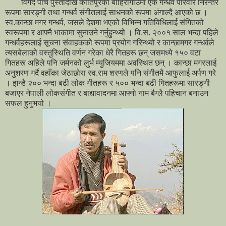
विगद पाँच पुस्तादेखि कीर्तिपुरको बाहिरीगाउँमा एक गन्धर्व परिवार निरन्तर
रूपमा सारङ्गी तथा गन्धर्व संगीतलाई साधनको रूपमा अंगाल्दै आएको छ ।
स्व.कान्छा मगर गन्धर्व, जसले देशमा भएको विभिन्न गतिविधिलाई संगितको
स्वरूपमा र आफ्नै भाकामा सुनाउने गर्नुहुन्थ्यो । वि.स. २००१ साल भन्दा पहिले
गन्धर्वहरूलाई सूचना संवाहकको रूपमा प्रयोग गरिन्थ्यो र कान्छामगर गन्धर्वले
त्यसबेलाको वस्तुस्थिति वर्णन गरेका धेरै गितहरू छन् जसमध्ये १५० वटा
गितहरू अहिले पनि जर्मनको लुर्भ म्युजियममा अवस्थित छन् । कान्छा मगरलाई
अनुशरण गर्दै वहाँका जेठाछोरा स्व.राम शरणले पनि संगीतमै आफुलाई अर्पण गरे
। झन्डै २०० भन्दा बढी लोक गीतहरू र ५०० भन्दा बढी गितहरूमा सारङ्गी
बजाएर नेपाली लोकसंगीत र बाद्यावादनमा आफ्नो नाम बैग्लै पहिचान बनाउन
सफल हुनुभयो ।