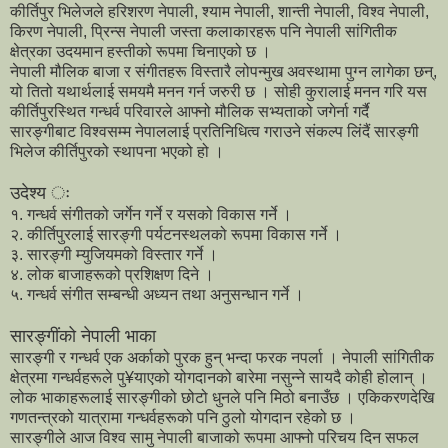
कीर्तिपुर भिलेजले हरिशरण नेपाली, श्याम नेपाली, शान्ती नेपाली, विश्व नेपाली,
किरण नेपाली, प्रिन्स नेपाली जस्ता कलाकारहरू पनि नेपाली सांगितीक
क्षेत्रका उदयमान हस्तीको रूपमा चिनाएको छ ।
नेपाली मौलिक बाजा र संगीतहरू विस्तारै लोपन्मुख अवस्थामा पुग्न लागेका छन्,
यो तितो यथार्थलाई समयमै मनन गर्न जरुरी छ । सोही कुरालाई मनन गरि यस
कीर्तिपुरस्थित गन्धर्व परिवारले आफ्नो मौलिक सभ्यताको जगेर्ना गर्दै
सारङ्गीबाट विश्वसम्म नेपाललाई प्रतिनिधित्व गराउने संकल्प लिंदैं सारङ्गी
भिलेज कीर्तिपुरको स्थापना भएको हो ।
उदेश्य ः
१. गन्धर्व संगीतको जर्गेन गर्ने र यसको विकास गर्ने ।
२. कीर्तिपुरलाई सारङ्गी पर्यटनस्थलको रूपमा विकास गर्ने ।
३. सारङ्गी म्युजियमको विस्तार गर्ने ।
४. लोक बाजाहरूको प्रशिक्षण दिने ।
५. गन्धर्व संगीत सम्बन्धी अध्यन तथा अनुसन्धान गर्ने ।
सारङ्गींको नेपाली भाका
सारङ्गी र गन्धर्व एक अर्काको पुरक हुन् भन्दा फरक नपर्ला । नेपाली सांगितीक
क्षेत्रमा गन्धर्वहरूले पु¥याएको योगदानको बारेमा नसुन्ने सायदै कोही होलान् ।
लोक भाकाहरूलाई सारङ्गीको छोटो धुनले पनि मिठो बनाउँछ । एकिकरणदेखि
गणतन्त्रको यात्रामा गन्धर्वहरूको पनि ठुलो योगदान रहेको छ ।
सारङ्गीले आज विश्व सामु नेपाली बाजाको रूपमा आफ्नो परिचय दिन सफल