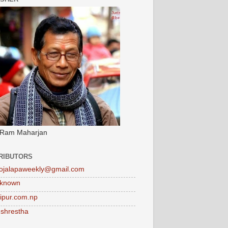
 Ram Maharjan
RIBUTORS
ojalapaweekly@gmail.com
known
tipur.com.np
 shrestha