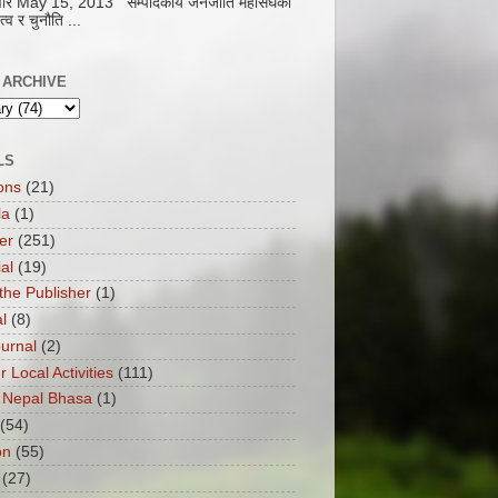
धवार May 15, 2013 सम्पादकीय जनजाति महासंघको
ृत्व र चुनौति ...
 ARCHIVE
LS
ons
(21)
la
(1)
er
(251)
ial
(19)
the Publisher
(1)
l
(8)
ournal
(2)
ur Local Activities
(111)
 Nepal Bhasa
(1)
(54)
on
(55)
(27)