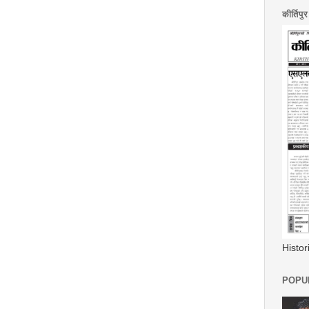
कीर्तिपु
Histo
POPUL