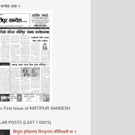
र सन्देश अंक १
ric First Issue of KIRTIPUR SANDESH
AR POSTS (LAST 7 DAYS)
किपूया इतिहासय् विराङ्गना कीर्तिलक्ष्मी ब्व १