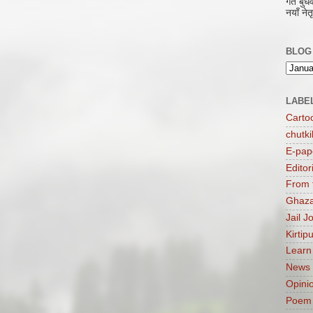
गते बु
नयाँ नेत
BLOG
LABE
Carto
chutki
E-pap
Editor
From 
Ghaza
Jail J
Kirtip
Learn
News
Opini
Poem