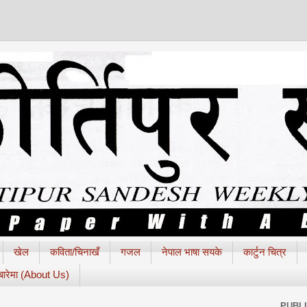
खेल
कविता/चिनाखँ
गजल
नेपाल भाषा सयके
कार्टुन चित्र
 बारेमा (About Us)
PUBL