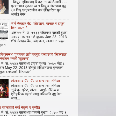
किपूया इतिहासय् विराङ्गना कीर्तिलक्ष्मी - --
प्रयागमान प्रधान ब्व १ किपू व गोरखाया युद्ध
ः किपू छगू प्राचीन नापं ऐतिहासिक पुर
अर्थात् नगर...
शीर्ष नेताहरु बैद्य, कोइराला, खनाल र ठाकुर
किन आएन ?
अंक ७७ ने. सं. ११३३ पोहेलाथ्व द्वादशी बुधवाः
२०६९ माघ १० गते बुधवार Jan 23, 2013
शीर्ष नेताहरु बैद्य, कोइराला, खनाल र ठाकुर
न ? ...
संविधानसभा चुनावका लागि प्रमुख दलहरुको ‘रिहलसल’
 निर्वाचन भएको ‘खुलासा’
ने. सं. ११३३ बछलाथ्व द्वादशी बुधवाः २०७० जेठ ८
धवार May 22, 2013 दोस्रो संविधानसभा चुनावका
रमुख दलहरुको ‘रिहलसल’...
तोखाया व येँया येँयाया छत्वाःचा म्हसिका
तोखाया व येँया येँयाया छत्वाःचा म्हसिका
सुबिन्द्र श्रेष्ठ, तोखा थःगुहे मौलिक व
ऐतिहासिक महत्वं जाःगु तजिलजि दूगु नेवाः
लागा...
महासंघको नयाँ नेतृत्व र चुनौति
ने. सं. ११३३ बछलाथ्वा पञ्चमी बुधवाः २०७० जेठ १