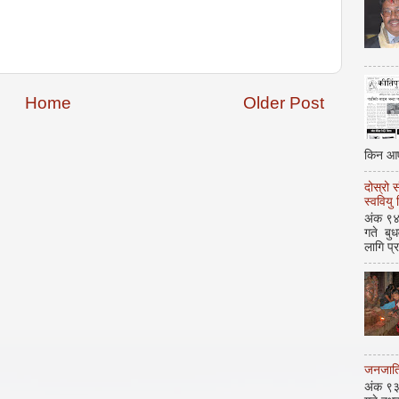
Home
Older Post
किन आए
दोस्रो 
स्ववियु
अंक ९४ 
गते बु
लागि प्
जनजाति 
अंक ९३ 