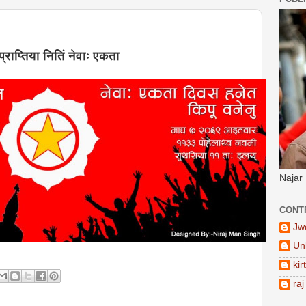
 प्राप्तिया नितिं नेवाः एकता
Najar
CONT
Jw
Un
kir
raj