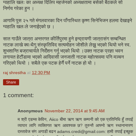
ग्वहालि खलः का अध्यक्ष दिलिप महर्जनको अध्यक्षतामा बसेको बैठकले सो
निर्णय गरेका हुन ।
आगामि पुस २५ गते मंगलवारका दिन पाँगास्थित कृष्ण सिनेभिजन हलमा देखाइने
ग्वहालि खलःले जनाईएको छ ।
सात गाउँले जात्रा अन्तरगत कीर्तिपुरमा हुने इन्द्रायणी जात्रासंग सम्बन्धित
नाटक लाखे क्वःथैगु संस्कृतिविद सत्यमोहन जोशीले लेख्नु भएको थियो भने स्व.
शुभशान्ति बज्राचार्यले निर्देशन गर्नु भएको थियो ।उक्त नाटक प्रज्ञा भवन
लगायत हेटौंडामा भएको आदिवासी जनजाती नाटक महोत्सवमा पनि मञ्चन
गरिएको थियो । सबैले एक पटक हेर्नै पर्ने नाटक हो यो ।
raj shrestha
at
12:30 PM
Share
1 comment:
Anonymous
November 22, 2014 at 9:45 AM
म श्री एडम्स केविन, Aiico बीमा ऋण ऋण कम्पनी को एक प्रतिनिधि हुँ तपाईं
व्यापार लागि व्यक्तिगत ऋण आवश्यक छ? तुरुन्तै आफ्नो ऋण स्थानान्तरण
दस्तावेज संग अगाडी बढन adams.credi@gmail.com: हामी तपाईं इच्छुक