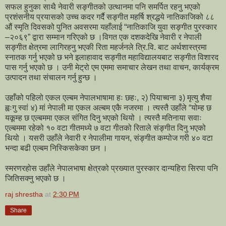
सफल हुनुका साथै नेवारी सङ्गीतको उत्थानमा पनि समर्पित रहनु भएको
प्रशंसनीय प्रयासको उच्च कदर गर्दै सङ्गीत महर्षि श्रद्धये नातिकाजिको ८८
औं स्मृति दिवसको पुनित अवसरमा यहाँलाई “नातिकाजि युवा सङ्गीत पुरस्कार
–२०६९” द्वारा सम्मान गरिएको छ ।विगत एक दशकदेखि नेवारी र नेपाली
सङ्गीत क्षेत्रमा लागिरहनु भएकी रिता महर्जनले त्रि.वि. बाट अर्थशास्त्रमा
स्नातक गर्नु भएको छ भने इलाहावाद सङ्गीत महाविद्यालयबाट सङ्गीत विशारद
पास गर्नु भएको छ । उनी मेट्रो एम एममा समाचार लेखन तथा वाचन, कार्यक्रम
उत्पादन तथा संचालन गर्नु हुन्छ ।
उहाँको पहिलो एकल एल्बम नेपालभाषामा हः छहः, २) पियाच्वना ३) मृत्यु शैया
ह्वःगु स्वां ४) मां नेपाली मा एकल अल्बम एकै नजरमा । त्यस्तै उहाँले “योम्ह छ
यकूम्ह छ एल्बममा एकल संगित दिनु भएको थियो । त्यस्तै मतिनाया सवाः
एल्बममा रहेको १० वटा गीतमध्ये ७ वटा गीतको रिताले संङ्गीत दिनु भएको
थियो । यसरी उहाँले नेवारी र नेपालीमा गायन, संङ्गीत कम्पोज गरी ४० वटा
भन्दा बढी एल्बम निस्किसकेका छन ।
स्मरणरहोस उहाँले नेपालभाषा क्षेत्रको प्रख्यात पुरस्कार दान्यहिरा सिरपा पनि
जितिसक्नु भएको छ ।
raj shrestha
at
2:30 PM
Share