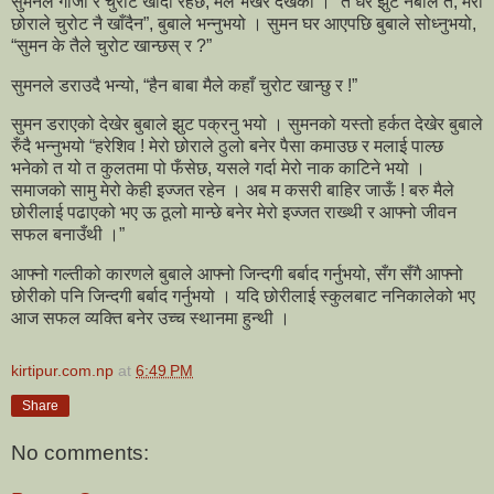
सुमनले गाँजा र चुरोट खाँदो रहेछ, मैले भर्खर देखेकी । “तँ धेरै झुट नबोल त, मेरो
छोराले चुरोट नै खाँदैन”, बुबाले भन्नुभयो । सुमन घर आएपछि बुबाले सोध्नुभयो,
“सुमन के तैले चुरोट खान्छस् र ?”
सुमनले डराउदै भन्यो, “हैन बाबा मैले कहाँ चुरोट खान्छु र !”
सुमन डराएको देखेर बुबाले झुट पक्रनु भयो । सुमनको यस्तो हर्कत देखेर बुबाले
रुँदै भन्नुभयो “हरेशिव ! मेरो छोराले ठुलो बनेर पैसा कमाउछ र मलाई पाल्छ
भनेको त यो त कुलतमा पो फँसेछ, यसले गर्दा मेरो नाक काटिने भयो ।
समाजको सामु मेरो केही इज्जत रहेन । अब म कसरी बाहिर जाऊँ ! बरु मैले
छोरीलाई पढाएको भए ऊ ठूलो मान्छे बनेर मेरो इज्जत राख्थी र आफ्नो जीवन
सफल बनाउँथी ।”
आफ्नो गल्तीको कारणले बुबाले आफ्नो जिन्दगी बर्बाद गर्नुभयो, सँग सँगै आफ्नो
छोरीको पनि जिन्दगी बर्बाद गर्नुभयो । यदि छोरीलाई स्कुलबाट ननिकालेको भए
आज सफल व्यक्ति बनेर उच्च स्थानमा हुन्थी ।
kirtipur.com.np
at
6:49 PM
Share
No comments: