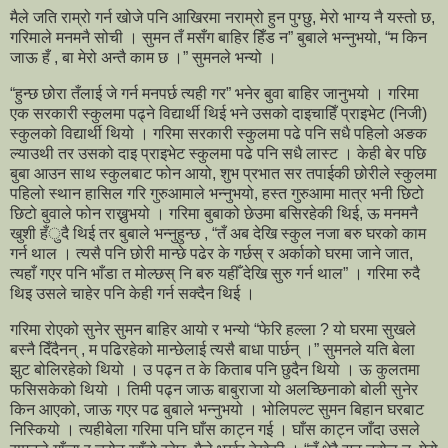
मैले जति राम्रो गर्न खोजे पनि आखिरमा नराम्रो हुन पुग्छु, मेरो भाग्य नै यस्तो छ,
गरिमाले मनमनै सोची । सुमन तँ मसँग बाहिर हिँड न” बुबाले भन्नुभयो, “म किन
जाऊ हँ , बा मेरो अन्तै काम छ ।” सुमनले भन्यो ।
“हुन्छ छोरा तँलाई जे गर्न मनपर्छ त्यही गर” भनेर बुवा बाहिर जानुभयो । गरिमा
एक सरकारी स्कुलमा पढ्ने विद्यार्थी थिई भने उसको दाइचाहिँ प्राइभेट (निजी)
स्कुलको विद्यार्थी थियो । गरिमा सरकारी स्कुलमा पढे पनि सधै पहिलो अङक
ल्याउथी तर उसको दाइ प्राइभेट स्कुलमा पढे पनि सधै लास्ट । केही बेर पछि
बुबा आउन साथ स्कुलबाट फोन आयो, शुभ प्रभात सर तपाईकी छोरीले स्कुलमा
पहिलो स्थान हासिल गरि गुरुआमाले भन्नुभयो, हस्त गुरुआमा मात्र भनी छिटो
छिटो बुवाले फोन राख्नुभयो । गरिमा बुबाको छेउमा बसिरहेकी थिई, ऊ मनमनै
खुशी हँुदै थिई तर बुबाले भन्नुहुन्छ , “तँ अब देखि स्कुल नजा बरु घरको काम
गर्न थाल । त्यसै पनि छोरी मान्छे पढेर के गर्छस् र अर्काको घरमा जाने जात,
त्यहाँ गएर पनि भाँडा त मोल्छस् नि बरु यहीँ देखि सुरु गर्न थाल” । गरिमा रुदै
थिइ उसले चाहेर पनि केही गर्न सक्दैन थिई ।
गरिमा रोएको सुनेर सुमन बाहिर आयो र भन्यो “फेरि हल्ला ? यो घरमा सुखले
बस्नै दिँदैनन् , म पढिरहेको मान्छेलाई त्यसै बाधा पार्छन् ।” सुमनले यति बेला
झुट बोलिरहेको थियो । उ पढ्न त के किताब पनि छुदैन थियो । ऊ कुलतमा
फसिसकेको थियो । तिमी पढ्न जाऊ बाबुराजा यो अलच्छिनाको बोली सुनेर
किन आएको, जाऊ गएर पढ बुबाले भन्नुभयो । भोलिपल्ट सुमन बिहान घरबाट
निस्कियो । त्यहीबेला गरिमा पनि घाँस काट्न गई । घाँस काट्न जाँदा उसले