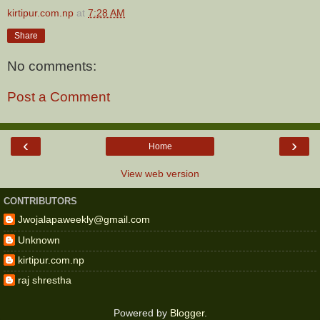
kirtipur.com.np
at
7:28 AM
Share
No comments:
Post a Comment
‹
›
Home
View web version
CONTRIBUTORS
Jwojalapaweekly@gmail.com
Unknown
kirtipur.com.np
raj shrestha
Powered by
Blogger
.