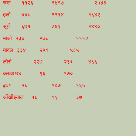
रुख
११२६
१४१७
२५४३
हलो
४४८
११९४
१६४२
सूर्य
६७१
७६९
१४४०
माओ
५३४
५७८
१११२
मादल
३३४
२५१
५८५
लौरो
२२७
२३९
४६६
करुवा
७४
९६
१७०
हृदय
५८
१०७
१६५
आँखीझ्याल
१८
१९
३७