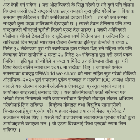
अरु केही गर्न सकेन । यस ओलम्पिकले के सिद्ध गरेको छ भने कुनै पनि खेलमा
विगतमा जस्तो एउटै राष्ट्रको एक छत्र नभएको कुरा पुष्टि गरेको छ । विगतका
समयमा एथलेटिक्स र पौडी अमेरिकाको दबदबा थियो । तर सो अब सम्भव
नभएको कुरा पदक तालिकाले देखाएको छ । त्यस्तै टेवल टेनिसमा पनि अन्य
राष्ट्रहरुले चीनलाई चूनौती दिएको प्रष्ट देख्न पाइन्छ । यद्यपी अमेरिकाले
पौडीमा र चीनले टेबलटेनिस र सूटिङमा स्वर्ण जितेका छन । अन्तिम दिन ८
तारिखको दिन भएको म्याराथन दौडमा केन्याका इलियूड केन्बोजे २ घण्टा ८
मिनेट ३८ सेकेण्डमा पुरा गरी स्वर्णपदक हात पारेका थिए भने महिला तर्फ पनि
केन्याका पेरेश सापोरोते २ घण्टा २७ मिनेट २० सेकेण्डमा पूरा गरी स्वर्ण पदक
जितिन । इलियूड कोप्चोगेले २ घण्टा १ मिनेट ३९ सेकेण्डमा दौडा पूरा गरी
विश्व रेकर्ड बर्लिन म्याराथन २०१८ मा राखेका थिए । जापानले अनेक
समस्याका बाबजूद पनिWorld we share को नारा सहित सुरु गरेको टोकियो
ओलम्पिक–२०२० पूर्ण सफलता पूर्वक सञ्चाल न भएकोमा IOC अध्यक्ष थोमस
वाकले यस खेलमा वास्तवमै ओलम्पिक ऐक्यवद्धता प्रस्तुत भएको बताए र
आयोजक राष्ट्रलाई धन्यवाद दिए । यस ओलम्पिकको अर्को सबैभन्दा पक्ष
भनेको मेडल निर्माणको लागि जापानभरीबाट बिग्रेको मोवाइल संकल अभियान
गरेकोलाई लिन सकिन्छ । विग्रेका मोवाइल तथा विद्युतिय सामाग्रीको
चिप्सहरुलाई पुनः प्रयोग गरेर ५ हजार मेडल तयार गर्न मेडल प्रोजेक्ट नै
सञ्चालन गरेका थिए । यसले गर्दा वातावरणमा सकारात्मक प्रभाव परेको कुरा
आयोजहरुले बताएका छन । यो एउटा विश्वलाई शिक्षा प्रदको रुपमा लिन
सकिन्छ ।