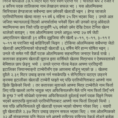
निरज चोपडाले ८७.५ मिटर थ्रो गरेर स्वर्ण प्राप्त गरे । भारतले थप २ रजत र
४ काँस्य पदक तालिकामा नाम लेखाउन सफल भए । यस ओलम्पिकमा
सिरियाका हेण्डजाजा सबैभन्दा कम उमेरकी खेलाडी भइन । हेण्ड जाजाले
प्रतियोगितामा खेल्दा मात्र ११ वर्ष ६ महिना २५ दिन भएका थिए । उनले अल
जजिरा च्यानललाई दिएको अन्तर्वार्तामा भनेकी छिन की उनको दाजु ओवेदाले
च्याम्पियन्स कप जिते पछि दाजुसँगै ५/६ वर्षको उमेर देखि टेवल टेनिस खेल्न
थालेको बताइन् । यस ओलम्पिकमा उनले आपूm भन्दा २७ वर्ष जेठी
अष्ट्रलियन खेलाडी ३९ वर्षिय लूइजिया सँग खेल्दै ४–११, ९–११, ३–११ र
५–११ मा पराजित भई बाहिरिएकी थिइन । टोकिया ओलम्पिकमा सबैभन्दा जेठो
खेलाडी अष्ट्रेलियाको घोडचढी खेलाडी ६६ वर्षिय मेरि हान्न घोषित भइन् ।
उनले यो समेत गरी छैंठौं पटक ओलम्पिकमा सहभागिता जनाएर रेकर्ड राखे ।
कतारका हाइजम्प खेलाडी मूताज इसा वार्शिमले खेलमा मित्रभाव र ऐक्यवदताको
बेमिशाल छाप छेड्नु भयो । उनले प्राप्त गोल्ड मेडल आफ्ना प्रतिद्वन्दी
इटालिका जियानमाक्रो टाम्बेरीसँग एक आपसमा बाँड्नु भएको छ । खेलमा
दुवैले २.३९ मिटर उचाइ क्रस गर्न नसकेपछि १ सेन्टिमिटर घटाएर उफ्रने
क्रममा इटालीका खेलाडी टाम्बेरी घाइते भए पछि प्रतियोगिताबाट आफ्नो नाम
झिके झिकेको थियो । तर कतारका मुताजले आफ्ना मित्र टाम्बेरीले नाम फिर्ता
लिए पछि खल्लो लागेर भावुक भएर अफिसियलसँग मैले पनि नाम फिर्ता लिएँ भने
के हुन्छ ? भनी सोधेको प्रश्नमा अफिसियलले दुर्वलाई स्वर्ण पदक दिइने नियम
भएको बताएपछि मुताजले प्रतियोगिताबाट आफ्नो नाम फिर्ता लिएको थियो ।
यस पछि अफिसियलले दुवै खेलाडी प्रथम भएको घोषणा गरेका थिए । यद्यपी
दुवै खेलाडीले २.३७ मिटर उचाइ उफ्रन सफल भएका थिए । यस ओलम्पिकको
३२ औं संस्करणमा पनि नेपाल भने आफ्नो राष्ट्रिय राष्ट्रिय रेकर्ड तोड्ने बाहेक