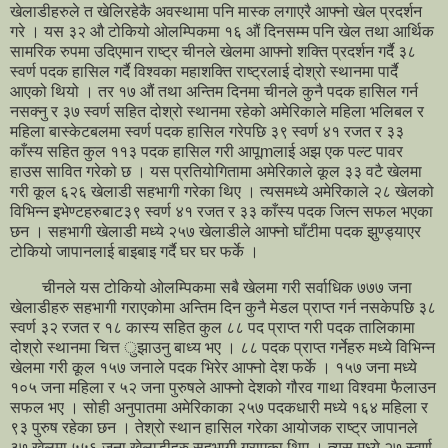
खेलाडीहरुले त खेलिरहेकै अवस्थामा पनि मास्क लगाएरै आफ्नो खेल प्रदर्शन
गरे । यस ३२ औ टोकियो ओलम्पिकमा १६ औं दिनसम्म पनि खेल तथा आर्थिक
सामरिक रुपमा उदिएमान राष्ट्र चीनले खेलमा आफ्नो शक्ति प्रदर्शन गर्दै ३८
स्वर्ण पदक हासिल गर्दै विश्वका महाशक्ति राष्ट्रलाई दोश्रो स्थानमा पार्दै
आएको थियो । तर १७ औं तथा अन्तिम दिनमा चीनले कुनै पदक हासिल गर्न
नसक्नु र ३७ स्वर्ण सहित दोश्रो स्थानमा रहेको अमेरिकाले महिला भलिबल र
महिला बास्केटबलमा स्वर्ण पदक हासिल गरेपछि ३९ स्वर्ण ४१ रजत र ३३
काँस्य सहित कुल ११३ पदक हासिल गरी आपूmलाई अझ एक पल्ट पावर
हाउस सावित गरेको छ । यस प्रतियोगितामा अमेरिकाले कूल ३३ वटै खेलमा
गरी कूल ६२६ खेलाडी सहभागी गरेका थिए । त्यसमध्ये अमेरिकाले २८ खेलको
विभिन्न इभेण्टहरुबाट३९ स्वर्ण ४१ रजत र ३३ काँस्य पदक जित्न सफल भएका
छन । सहभागी खेलाडी मध्ये २५७ खेलाडीले आफ्नो घाँटीमा पदक झुण्ड्याएर
टोकियो जापानलाई बाइबाइ गर्दै घर घर फर्के ।
चीनले यस टोकियो ओलम्पिकमा सबै खेलमा गरी सर्वाधिक ७७७ जना
खेलाडीहरु सहभागी गराएकोमा अन्तिम दिन कुनै मेडल प्राप्त गर्न नसकेपछि ३८
स्वर्ण ३२ रजत र १८ कास्य सहित कुल ८८ पद प्राप्त गरी पदक तालिकामा
दोश्रो स्थानमा चित्त ुझाउनु बाध्य भए । ८८ पदक प्राप्त गर्नेहरु मध्ये विभिन्न
खेलमा गरी कूल १५७ जनाले पदक भिरेर आफ्नो देश फर्के । १५७ जना मध्ये
१०५ जना महिला र ५२ जना पुरुषले आफ्नो देशको गौरव गाथा विश्वमा फैलाउन
सफल भए । सोही अनुपातमा अमेरिकाका २५७ पदकधारी मध्ये १६४ महिला र
९३ पुरुष रहेका छन । तेश्रो स्थान हासिल गरेका आयोजक राष्ट्र जापानले
३७ खेलमा ५५६ जना खेलाडीहरु सहभागी गराएका थिए । त्यस मध्ये २७ स्वर्ण