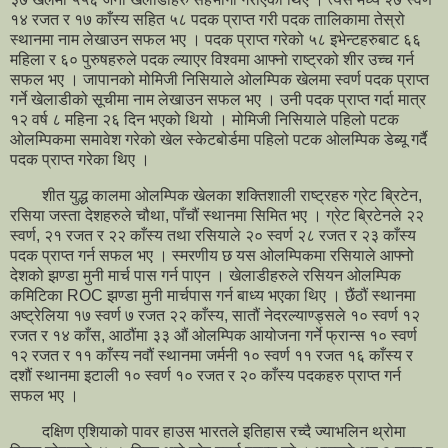
१४ रजत र १७ काँस्य सहित ५८ पदक प्राप्त गरी पदक तालिकामा तेस्रो
स्थानमा नाम लेखाउन सफल भए । पदक प्राप्त गरेको ५८ इभेन्टहरुबाट ६६
महिला र ६० पुरुषहरुले पदक ल्याएर विश्वमा आफ्नो राष्ट्रको शीर उच्च गर्न
सफल भए । जापानको मोमिजी निसियाले ओलम्पिक खेलमा स्वर्ण पदक प्राप्त
गर्ने खेलाडीको सूचीमा नाम लेखाउन सफल भए । उनी पदक प्राप्त गर्दा मात्र
१२ वर्ष ८ महिना २६ दिन भएको थियो । मोमिजी निसियाले पहिलो पटक
ओलम्पिकमा समावेश गरेको खेल स्केटबोर्डमा पहिलो पटक ओलम्पिक डेब्यू गर्दै
पदक प्राप्त गरेका थिए ।
शीत युद्ध कालमा ओलम्पिक खेलका शक्तिशाली राष्ट्रहरु ग्रेट ब्रिटेन,
रसिया जस्ता देशहरुले चौथा, पाँचौं स्थानमा सिमित भए । ग्रेट ब्रिटेनले २२
स्वर्ण, २१ रजत र २२ काँस्य तथा रसियाले २० स्वर्ण २८ रजत र २३ काँस्य
पदक प्राप्त गर्न सफल भए । स्मरणीय छ यस ओलम्पिकमा रसियाले आफ्नो
देशको झण्डा मुनी मार्च पास गर्न पाएन । खेलाडीहरुले रसियन ओलम्पिक
कमिटिका ROC झण्डा मुनी मार्चपास गर्न बाध्य भएका थिए । छैंठौं स्थानमा
अष्ट्रेलिया १७ स्वर्ण ७ रजत २२ काँस्य, सातौं नेदरल्याण्ड्सले १० स्वर्ण १२
रजत र १४ काँस, आठौंमा ३३ औं ओलम्पिक आयोजना गर्ने फ्रान्स १० स्वर्ण
१२ रजत र ११ काँस्य नवौं स्थानमा जर्मनी १० स्वर्ण ११ रजत १६ काँस्य र
दशौं स्थानमा इटाली १० स्वर्ण १० रजत र २० काँस्य पदकहरु प्राप्त गर्न
सफल भए ।
दक्षिण एशियाको पावर हाउस भारतले इतिहास रच्दै ज्याभलिन थ्रोमा