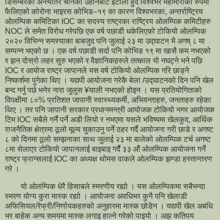
डिसेम्बरको अन्त्यतिर चीनको उहानबाट इटाली हुँदै विश्वभर महामारीका रुपमा
फैलिएको कोरोना भाइरस कोभिड–१९ का कारण विश्वभरका, अन्तर्राष्ट्रिय
ओलम्पिक कमिटिका IOC का सदस्य राष्ट्रका राष्ट्रिय ओलम्पिक कमिटीहरु
NOC ले समेत विरोध गरेपछि एक वर्ष पछाडी धकेलिएको टोकियो ओलम्पिक
२०२० विभिन्न समस्याका बाबजुद पनि जुलाई २३ मा उद्घाटन भै अगष् ८ मा
सम्पन्न भएको छ । एक वर्ष पछाडी सर्दा पनि कोभिड १९ मा खासै कम नभएको
र झन दोस्रो लहर सुरु भएको र वैज्ञानिकहरुले तत्काल यो नघट्ने भने पछि
IOC र आयोज राष्ट्र जापानले यस वर्ष टोकियो ओलम्पिक गरि छाड्ने
निष्कर्शमा पुगेका थिए । यद्यपी आयोजना गरेकै बेला /उद्घाटनको दिन पनि खेल
बन्द गर्नु पर्छ भनेर नारा जुलुस ¥याली नभएको होइन । यस प्रतियोगिताको
विपक्षीमा ८०% प्रतिशत जापानी स्वास्थ्यकर्मी, अभियन्ताहरु, जनताहरु रहेका
थिए । तर पनि जापानी सरकार प्रधानमन्त्री आयोजक टोकियो नगर आयोजक
टिम IOC सबैले गर्नै पर्ने अडी लियो र नभएमा यसले भविष्यमा खेलकुद, आर्थिक
राजनैतिक क्षेत्रमा ठूलो मूल्य चुकाउनु पर्ने ठहर गर्दै आयोजना गरी छाडे र अगष्ट
८ को दिनमा ठूलो सम्झनाका साथ जु्लाई २३ मा बालेको ओलम्पिक टर्च अगष्ट
८मा सेलाएर टोकियो जापानलाई बाइबाइ गर्दै ३३ औं ओलम्पिक आयोजना गर्ने
राष्ट्र फ्रान्सलाई IOC का अध्यक्ष थोमस वाकले ओलम्पिक झण्डा हस्तान्तरण
गरे ।
यो ओलम्पिक धेरै हिसाबले स्मरणीय रह्यो । यस ओलम्पिकमा सबैभन्दा
स्मरण योग्य कुरा मास्क रह्यो । आयोजना अवधिभर कुनै पनि खेलाडी
अफिसियल/रेफ्री/निर्णायकहरुको अनुहारमा मास्क छोडेन । यद्यपी खेल अबधि
भर बाहेक अन्य समयमा मास्क लगाइ हाल्ने गरेको पाइयो । अझ कतिपय