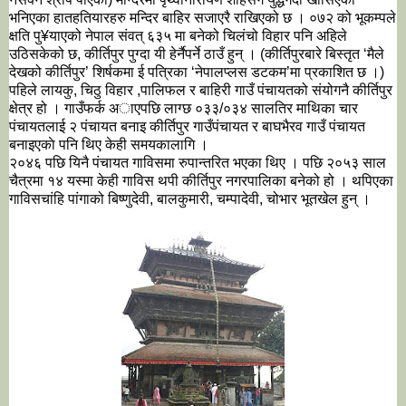
भनिएका हातहतियारहरु मन्दिर बाहिर सजाएरै राखिएको छ । ०७२ को भूकम्पले 
क्षति पु¥याएको नेपाल संवत् ६३५ मा बनेको चिलंचो विहार पनि अहिले 
उठिसकेको छ, कीर्तिपुर पुग्दा यी हेर्नैपर्ने ठाउँ हुन् । (कीर्तिपुरबारे बिस्तृत ‘मैले 
देखको कीर्तिपुर’ शिर्षकमा ई पत्रिका ‘नेपालप्लस डटकम’मा प्रकाशित छ ।)
पहिले लायकु, चिठु विहार ,पालिफल र बाहिरी गाउँ पंचायतको संयोगनै कीर्तिपुर 
क्षेत्र हो । गाउँफर्क अाएपछि लाग्छ ०३३/०३४ सालतिर माथिका चार 
पंचायतलाई २ पंचायत बनाइ कीर्तिपुर गाउँपंचायत र बाघभैरव गाउँ पंचायत 
बनाइएकाे पनि थिए केही समयकालागि । 
२०४६ पछि यिनै पंचायत गाविसमा रुपान्तरित भएका थिए । पछि २०५३ साल 
चैत्रमा १४ यस्मा केही गाविस थपी कीर्तिपुर नगरपालिका बनेको हो । थपिएका 
गाविसचांहि पांगाको बिष्णुदेवी, बालकुमारी, चम्पादेवी, चोभार भूतखेल हुन् ।  