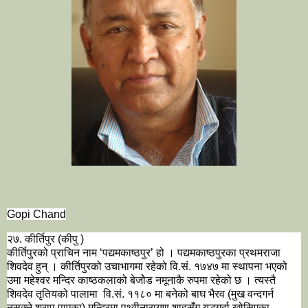
Gopi Chand
२७. कीर्तिपुर (कीपु )
कीर्तिपुरको प्राचिन नाम ‘पद्यमकाष्ठपुर’ हो । पद्यमकाष्ठपुरका प्रथमराजा 
शिवदेव हुन् । कीर्तिपुरको उचाभागमा रहेको वि.सं. १७४७ मा स्थापना भएको 
उमा महेश्वर मन्दिर काष्ठकलाको बेजोेड नमूनाकै रुपमा रहेको छ । त्यस्तै 
शिवदेव तृतियको पालामा  वि.सं. ११८० मा बनेको बाघ भैरव (मुख वन्दगर्न 
नसक्ने श्राप पाएका) मन्दिरमा पृथ्वीनारायण शाहसँग युद्धगर्दा खोसिएका 