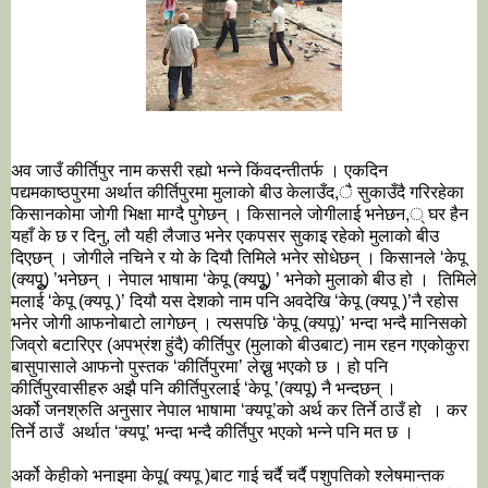
अव जाउँ कीर्तिपुर नाम कसरी रह्यो भन्ने किंवदन्तीतर्फ । एकदिन 
पद्यमकाष्ठपुरमा अर्थात कीर्तिपुरमा मुलाको बीउ केलाउँद,ै सुकाउँदै गरिरहेका 
किसानकोमा जोगी भिक्षा माग्दै पुगेछन् । किसानले जोगीलाई भनेछन,् घर हैन 
यहाँ के छ र दिनु, लौ यही लैजाउ भनेर एकपसर सुकाइ रहेको मुलाको बीउ 
दिएछन् । जोगीले नचिने र यो के दियौ तिमिले भनेर सोधेछन् । किसानले ‘केपू 
(क्यपुू) ’भनेछन् । नेपाल भाषामा ‘केपू (क्यपुू) ’ भनेको मुलाको बीउ हो ।  तिमिले 
मलाई ‘केपू (क्यपू )’ दियौ यस देशको नाम पनि अवदेखि ‘केपू (क्यपू )’नै रहोस 
भनेर जोगी आफनोबाटो लागेछन् । त्यसपछि ‘केपू (क्यपू)’ भन्दा भन्दै मानिसको 
जिव्रो बटारिएर (अपभ्रंश हुंदै) कीर्तिपुर (मुलाको बीउबाट) नाम रहन गएकोकुरा  
बासुपासाले आफनो पुस्तक ‘कीर्तिपुरमा’ लेख्नु भएको छ । हो पनि 
कीर्तिपुरवासीहरु अझै पनि कीर्तिपुरलाई ‘केपू ’(क्यपू) नै भन्दछन् ।
अर्को जनश्रुति अनुसार नेपाल भाषामा ‘क्यपू’को अर्थ कर तिर्ने ठाउँ हो  । कर 
तिर्ने ठाउँ  अर्थात ‘क्यपू’ भन्दा भन्दै कीर्तिपुर भएको भन्ने पनि मत छ । 
अर्को केहीको भनाइमा केपू( क्यपू )बाट गाई चर्दै चर्दै पशुपतिको श्लेषमान्तक 