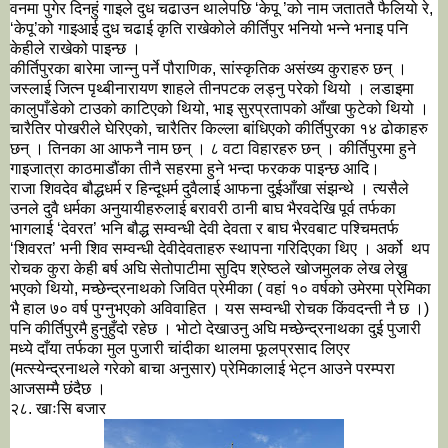
वनमा पुगेर दिनहुं गाइले दुध चढाउन थालेपछि ‘केपू ’को नाम जताततै फैलियो रे, 
‘केपू’को गाइआई दुध चढाई कृति राखेकोले कीर्तिपुर भनियो भन्ने भनाइ पनि 
केहीले राखेको पाइन्छ ।
कीर्तिपुरका बारेमा जान्नु पर्ने पौराणिक, सांस्कृतिक असंख्य कुराहरु छन् । 
जस्लाई जित्न पृथ्बीनारायण शाहले तीनपटक लड्नु परेको थियो । लडाइमा 
कालुपाँडेको टाउको काटिएको थियो, भाइ सुरप्रतापको आँखा फुटेको थियो । 
चारैतिर पोखरीले घेरिएको, चारैतिर किल्ला बांधिएको कीर्तिपुरका १४ ढोकाहरु 
छन् । तिनका आ आफनै नाम छन् । ८ वटा विहारहरु छन् । कीर्तिपुरमा हुने 
गाइजात्रा काठमाडौंका तीनै सहरमा हुने भन्दा फरकक पाइन्छ आदि। 
राजा शिवदेव बौद्धधर्म र हिन्दूधर्म दुवैलाई आफना दुईआँखा संझन्थे । त्यसैले 
उनले दुवै धर्मका अनुयायीहरुलाई बरावरी ठानी बाघ भैरवदेखि पूर्व तर्फका 
भागलाई ‘देवरत’ भनि बौद्ध सम्वन्धी देवी देवता र बाघ भैरवबाट पश्चिमतर्फ 
‘शिवरत’ भनी शिव सम्वन्धी देवीदेवताहरु स्थापना गरिदिएका थिए । अर्को  थप 
रोचक कुरा केही बर्ष अघि सेतोपाटीमा सुदिप श्रेष्ठले खोजमुलक लेख लेख्नु 
भएको थियो, मच्छेन्द्रनाथको जिवित प्रेमीका ( वहां १० वर्षको उमेरमा प्रेमिका 
भै हाल ७० वर्ष पुग्नुभएको अविवाहित । यस सम्वन्धी रोचक किंवदन्ती नै छ ।) 
पनि कीर्तिपुरमै हुनुहुँदो रहेछ । भोटो देखाउनु अघि मच्छेन्द्रनाथका दुई पुजारी 
मध्ये दाँया तर्फका मुल पुजारी चांदीका थालमा फूलप्रसाद लिएर 
(मत्स्येन्द्रनाथले गरेको बाचा अनुसार) प्रेमिकालाई भेट्न आउने परम्परा 
आजसम्मै छंदैछ । 
२८. खाःसि बजार 