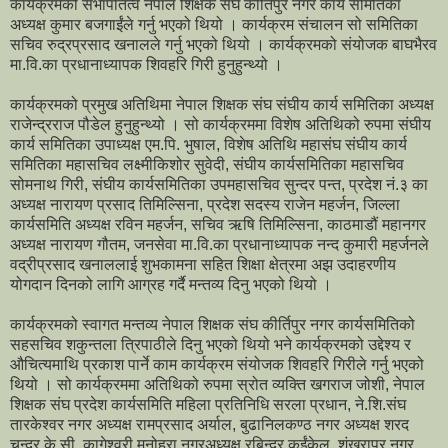
कार्यक्रमको सभापतित्व नेपाल शिक्षक संघ कीर्तिपुर नगर कार्य समितिका
अध्यक्ष कुमार बजगाईंले गर्नु भएको थियो । कार्यक्रम संचालन सो समितिका
सचिव रुद्रप्रसाद खनालले गर्नु भएको थियो । कार्यक्रमको संयोजक बाघभैरव
मा.वि.का प्रधानाध्यापक शिवहरि गिरी हुनुहुन्थ्यो ।
कार्यक्रमको प्रमुख अतिथिमा नेपाल शिक्षक संघ संघीय कार्य समितिका अध्यक्ष
राजेन्द्रराज पौडेल हुनुहुन्थ्यो । सो कार्यक्रममा विशेष अतिथिको रुपमा संघीय
कार्य समितिका उपाध्यक्ष एम.पि. भुषाल, विशेष अतिथि महासंघ संघीय कार्य
समितिका महासचिव लक्ष्मीकिशोर सुवेदी, संघीय कार्यसमितिका महासचिव
सोमनाथ गिरी, संघीय कार्यसमितिका उपमहासचिव सुन्दर पन्त, प्रदेश नं.३ का
अध्यक्ष नारायण प्रसाद तिमिल्सिना, प्रदेश सदस्य राजेन महर्जन, जिल्ला
कार्यसमिति अध्यक्ष रविन महर्जन, सचिव ऋषि तिमिल्सिना, काठमाडौं महानगर
अध्यक्ष नारायण गौतम, जनसेवा मा.वि.का प्रधानाध्यापक नन्द कुमारी महर्जनले
वद्रीप्रसाद खनाललाई शुभकामना सहित शिक्षा क्षेत्रमा अझ उदाहरणीय
योगदान दिनको लागि आग्रह गर्दै मन्तव्य दिनु भएको थियो ।
कार्यक्रमको स्वागत मन्तव्य नेपाल शिक्षक संघ कीर्तिपुर नगर कार्यसमितिको
सहसचिव शकुन्तला त्रिपाठीले दिनु भएको थियो भने कार्यक्रमको उद्देश्य र
औचित्यमाथि प्रकाश पार्ने काम कार्यक्रम संयोजक शिवहरि गिरीले गर्नु भएको
थियो । सो कार्यक्रममा अतिथिको रुपमा स्रोत व्यक्ति खगराज जोशी, नेपाल
शिक्षक संघ प्रदेश कार्यसमिति महिला प्रतिनिधि सरला प्रधान, ने.शि.संघ
तारकेश्वर नगर अध्यक्ष रामप्रसाद अर्याल, बुढानिलकण्ठ नगर अध्यक्ष शरद
चन्द्र के.सी. कागेश्वरी मनोहरा नगरअध्यक्ष रबिन्द्र कुईंकेल, शंखरापुर नगर