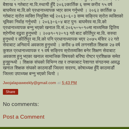
बैशाख १ गतेबाट मा.वि.स्थायी हुँदै २०६२कार्तिक ६ सम्म करीव १५ वर्ष
बाघभैरव मा.वि.को प्रधानाध्यापक भएर काम गर्नुभयो । २०६२ कार्तिक ७
गतेबाट स्रोत व्यक्ति नियुक्ति भई २०६३÷६÷३ सम्म सक्रिय स्रोत व्यक्तिको
भूमिका निर्वाह गर्नुभयो । २०६३÷६÷४ बाट पुनः बाघभैरव मा.वि.को
प्रधानाध्यापक बन्नु भएको खनाल वि.सं.२०६५÷५÷१०मा माध्यमिक द्वितिय
श्रेणीमा वढुवा हुनुभयो । २०७१÷१२÷१३ गते बाट कीर्तिपुर मा.वि. सरुवा
हुनुभयो र कीर्तिपुर मा.वि.को पनि प्रधानाध्यापक भएर २०७५ मंसिर २२ गते
सेवाबाट अनिवार्य अवकाश हुनुभयो । करीव ७ वर्ष लगनशील शिक्षक २७ वर्ष
कुशल प्रधानाध्यापक र १ वर्ष सक्रिय स्रोतव्यक्ति बनेर शिक्षण सेवाबाट
अवकाश हुनु भएका खनाल सामाजिक विषयको बरिष्ठ रोष्टर प्रशिक्षक समेत
हुनुहुन्थ्यो । शिक्षक संघको विभिन्न तह र तप्काबाट पेशागत संगठनमा आवद्ध
खनाल शिक्षक संघको काठमाडौं जिल्ला सदस्य, कोषाध्यक्ष हुँदै काठमाडौं
जिल्ला उपाध्यक्ष बन्नु भएको थियो ।
Jwojalapaweekly@gmail.com
at
5:43 PM
Share
No comments:
Post a Comment