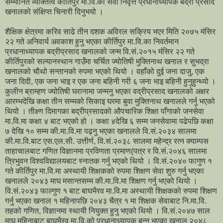
सम्मानित व्यक्तित्व कीर्तिपुर मा.वि.का सेवा निवृत्त प्रधानाध्यापक बद्री प्रसाद
खनालको संक्षिप्त चिनारी दिनुभयो ।
शैक्षिक क्षेत्रमा करिव साढे तीन दशक अविरल सक्रिय भएर मिति २०७५ मंसिर
२२ गते अनिवार्य अवकाश हुनु भएका कीर्तिपुर मा.वि.का निवर्तमान
प्रधानाध्यापक बद्रीप्रसाद खनालको जन्म वि.सं.२०१५ मंसिर २२ गते
कीर्तिपुरको सल्यानस्थान गाउँमा चर्चित ज्योतिषी मुक्तिनाथ खनाल र सुभद्रा
खनालको चौथो सन्तानको रुपमा भएको थियो । वहाँको दुई जना दाजु, एक
जना दिदी, एक जना भाइ र एक जना बहिनी गरी ६ जना भाइ बहिनी हुनुहुन्थ्यो ।
कुलीन ब्राम्हण ज्योतिषी घरानामा जन्मनु भएका वद्रीप्रसाद खनालको अक्षर
आरम्भदेखि कक्षा तीन सम्मको सिकाइ घरमा बुवा मुक्तिनाथ खनालले गर्नु भएको
थियो । तीक्ष्ण दिमागका बद्रीप्रसादको औपचारिक शिक्षा पाँगाको जनसेवा
मा.वि.मा कक्षा ४ बाट भएको हो । कक्षा ४देखि ६ सम्म जनसेवामा पढेपछि कक्षा
७ देखि १० सम्म की.मा.वि.मा पढ्नु भएका खनालले वि.सं.२०३४ सालमा
की.मा.वि.बाट एस.एल.सी. उत्तीर्ण, वि.सं.२०३८ सालमा महेन्द्र रत्न क्याम्पस
ताहाचालबाट गणित विज्ञानमा प्रविणता प्रमाण(पत्र र वि.सं.२०४६ सालमा
त्रिभुवन विश्वविद्यालयबाट स्नातक गर्नु भएको थियो । वि.सं.२०४० फागुण १
गते कीर्तिपुर मा.वि.मा अस्थायी शिक्षकको रुपमा शिक्षण सेवा शुरु गर्नु भएका
खनालले २०४३ माघ मसान्तसम्म की.मा.वि.मा शिक्षण गर्नु भएको थियो ।
वि.सं.२०४३ फाल्गुण १ बाट बाघभैरव मा.वि.मा अस्थायी शिक्षकको रुपमा शिक्षण
गर्नु भएका खनाल १ महिनापछि २०४३ चैत्र १ मा शिक्षक सेवाबाट नि.मा.वि.
तहको गणित, विज्ञानमा स्थायी नियुक्त हुनु भएको थियो । वि.सं.२०४७ साल
माघ महिनाबाट बाघभैरव मा.वि.को प्रधानाध्यापक बन्नु भएका खनाल २०४८