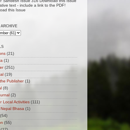
pur Sandesh Issue 316 Download this Issue
ative text - include a link to the PDF!
oad this Issue
 ARCHIVE
LS
ons
(21)
la
(1)
er
(251)
ial
(19)
the Publisher
(1)
l
(8)
ournal
(2)
ur Local Activities
(111)
 Nepal Bhasa
(1)
(54)
on
(55)
(27)