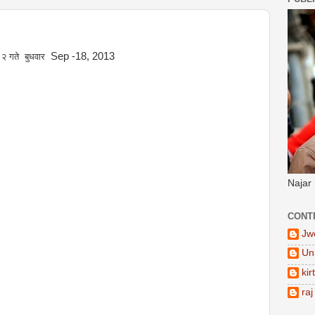
Sep -18, 2013
ज २ गते बुधवार
Najar
CONT
Jw
Un
kir
raj