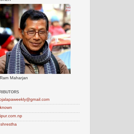
 Ram Maharjan
RIBUTORS
ojalapaweekly@gmail.com
known
tipur.com.np
 shrestha