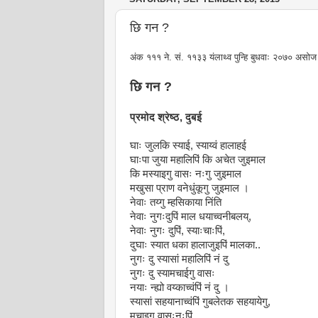
छि गन ?
अंक १११ ने. सं. ११३३ यंलाथ्व पुन्हि बुधवाः २०७० असो
छि गन ?
प्रमोद श्रेष्ठ, दुबई
घाः जुलकि स्याई, स्याय्वं हालाहई
घाःपा जुया महालिपिं कि अचेत जुइमाल
कि मस्याइगु वासः नःगु जुइमाल
मखुसा प्राण वनेधुंकूगु जुइमाल ।
नेवाः तय्गु म्हसिकाया निंति
नेवाः नुगःदुपिं माल धयाच्वनीबलय्,
नेवाः नुगः दुपिं, स्याःचाःपिं,
दुघाः स्यात धका हालाजुइपिं मालका..
नुगः दु स्यासां महालिपिं नं दु
नुगः दु स्यामचाईगु वासः
नयाः न्ह्यो वय्काच्वंपिं नं दु ।
स्यासां सहयानाच्वंपिं गुबलेतक सहयायेगु,
मचाइगु वासःनःपिं ...