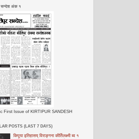
र सन्देश अंक १
ric First Issue of KIRTIPUR SANDESH
AR POSTS (LAST 7 DAYS)
किपूया इतिहासय् विराङ्गना कीर्तिलक्ष्मी ब्व १