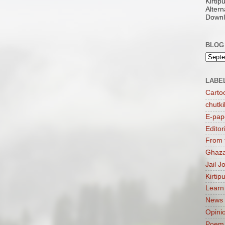
Kirti
Altern
Downl
BLOG
LABE
Carto
chutki
E-pap
Editor
From 
Ghaza
Jail J
Kirtip
Learn
News
Opini
Poem