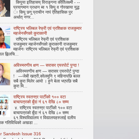
किपूया इतिहासय् विराङ्गना कीर्तिलक्ष्मी - --
प्रयागमान प्रधान ब्व १ किपू व गोरखाया युद्ध
ः किपू छगू प्राचीन नापं ऐतिहासिक पुर
अर्थात् नगर...
राष्ट्रिय भलिबल रेफ्री एवं प्रशिक्षक राजकुमार
महर्जनसँगको कुराकानी
राष्ट्रिय भलिबल रेफ्री एवं प्रशिक्षक
राजकुमार महर्जनसँगको कुराकानी राजकुमार
महर्जनः राष्ट्रिय भलिबल रेफ्री एवं प्रशिक्षक
ाल ह्विलचि...
अविस्मरणीय क्षण — सरासर एयरपोर्ट पुग्दा !
अविस्मरणीय क्षण — सरासर एयरपोर्ट पुग्दा
! —जेबी खत्री,कोलमुनि ९ महिनापछि बल्ल
सबै कुरा मिलेर आयो । हुने बेला भएपछि सबै
कुरा मि...
राष्ट्रिय स्वतन्त्र पार्टीको १०० वटा
बाचापत्रको बुँदा नं ६१ देखि ८० सम्म
४. राष्ट्रिय स्वतन्त्र पार्टीको १०० वटा
बाचापत्रको बुँदा नं ६१ देखि ८० सम्म
६१.विश्वविद्यालय र विद्यालयहरुलाई दलीय
िक गतिविधिको अखडा ...
pur Sandesh Issue 316