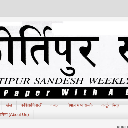
खेल
कविता/चिनाखँ
गजल
नेपाल भाषा सयके
कार्टुन चित्र
 बारेमा (About Us)
PUBL