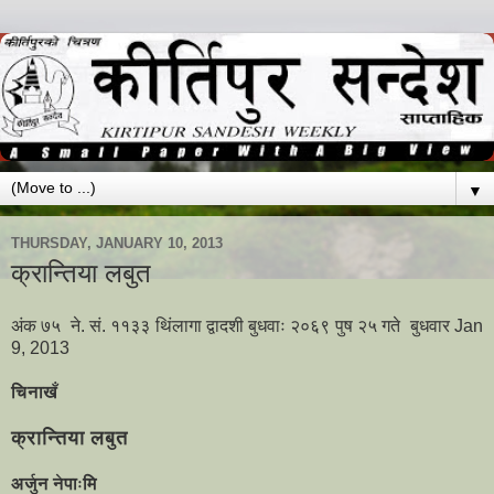
▼
THURSDAY, JANUARY 10, 2013
क्रान्तिया लबुत
अंक ७५
ने. सं. ११३३ थिंलागा द्वादशी बुधवाः २०६९ पुष २५ गते बुधवार Jan
9, 2013
चिनाखँ
क्रान्तिया लबुत
अर्जुन नेपाःमि