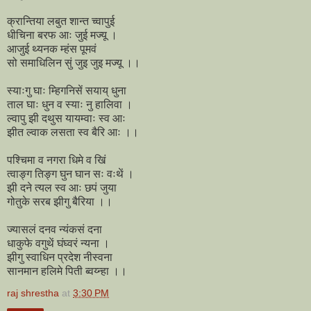
क्रान्तिया लबुत शान्त च्वापुई
धीचिना बरफ आः जुई मज्यू ।
आजुई थ्यनक म्हंस पूमवं
सो समाधिलिन सुं जुइ जुइ मज्यू ।।
स्याःगु घाः म्हिगनिसें सयाय् धुना
ताल घाः धुन व स्याः नु हालिवा ।
ल्वापु झी दथुस यायम्वाः स्व आः
झीत ल्वाक लसता स्व बैरि आः ।।
पश्चिमा व नगरा धिमे व खिं
त्वाङ्ग तिङ्ग घुन घान सः वःथें ।
झी दने त्यल स्व आः छपं जुया
गोतुके सरब झीगु बैरिया ।।
ज्यासलं दनव न्यंकसं दना
धाकुफे वगुथें घंघ्वरं न्यना ।
झीगु स्वाधिन प्रदेश नीस्वना
सानमान हलिमे पिती ब्वय्न्हा ।।
raj shrestha
at
3:30 PM